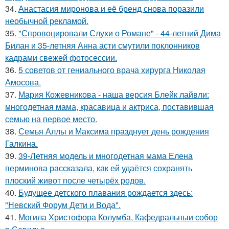
34.
Анастасия миронова и её бренд снова поразили
необычной рекламой.
35.
"Спровоцировали Слухи о Романе" - 44-летний Дима
Билан и 35-летняя Анна асти смутили поклонников
кадрами свежей фотосессии.
36.
5 советов от гениального врача хирурга Николая
Амосова.
37.
Мария Кожевникова - наша версия Блейк лайвли:
многодетная мама, красавица и актриса, поставившая
семью на первое место.
38.
Семья Аллы и Максима празднует день рождения
Галкина.
39.
39-Летняя модель и многодетная мама Елена
перминова рассказала, как ей удаётся сохранять
плоский живот после четырёх родов.
40.
Будущее детского плавания рождается здесь:
"Невский Форум Дети и Вода".
41.
Могила Христофора Колумба, Кафедральныи собор