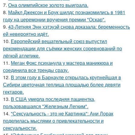
7.
Она олимпийское золото выиграла.
8.
Майкл Джексон и Брук шилдс познакомились в 1981
году на церемонии вручения премии "Оскар".
9.
43-Летняя Энн хэтэуэй снова доказала: беременность
ей невероятно идёт.
10.
Европейский вещательный союз выпустил
рекомендации для съёмки женских соревнований по
лёгкой атлетике.
11.
Меган Фокс психанула у мастера маникюра и
соединила все тренды сразу.
12.
В этом году в Барнауле открылась крупнейшая в
Сибири цветочная теплица площадью более девяти
гектаров.
13.
В США умерла последняя пациентка,
пользовавшаяся "Железным Легким".
14.
"Сексуальность - это не Картинка": Ани Лорак
поделилась мыслями о привлекательности и
сексуальности.