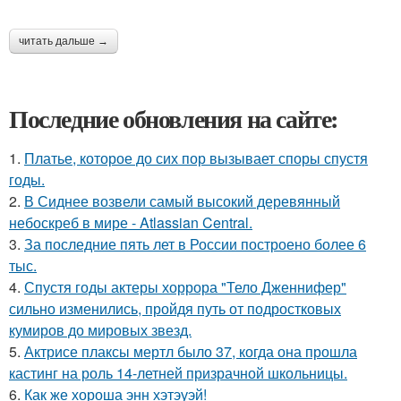
читать дальше →
Последние обновления на сайте:
1.
Платье, которое до сих пор вызывает споры спустя
годы.
2.
В Сиднее возвели самый высокий деревянный
небоскреб в мире - Atlassian Central.
3.
За последние пять лет в России построено более 6
тыс.
4.
Спустя годы актеры хоррора "Тело Дженнифер"
сильно изменились, пройдя путь от подростковых
кумиров до мировых звезд.
5.
Актрисе плаксы мертл было 37, когда она прошла
кастинг на роль 14-летней призрачной школьницы.
6.
Как же хороша энн хэтэуэй!