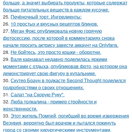
больше, а значит выбирать продукты, которые содержат
больше питательных веществ в каждом кусочке.
25.
Печёночный торт. Ингредиенты:
26.
10 простых и вкусных рецептов блинов.
27.
Меган Фокс опубликовала новую горячую
фотосессию, после которой в комментариях снова
начали просить актрису завести аккаунт на Onlyfans.
28.
Не бойтесь, это просто кошки - оборотни.
29.
Валя карнавал недавно поделилась яркими
моментами с отдыха, опубликовав фото, на котором она
демонстрирует свою фигуру в купальнике.
30.
Скутер Браун в подкасте Second Thought поделился
подробностями о своих отношениях.
31.
Салат "на Скорую Руку".
32.
Люба толкалина - пример стройности и
женственности.
33.
Этот житель Помпей, погибший во время извержения
Везувия, вероятно был врачом и пытался покинуть
город со своими хирургическими инструментами.