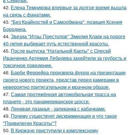
в Севилье.
42.
Елена Темникова впервые за долгое время вышла
на связь с фанатами.
43.
"Без Крайностей и Самообмана": позиция Ксения
Бородина.
44.
Звезда "Игры Престолов" Эмилия Кларк на пороге
40-летия выбирает путь естественной красоты.
45.
После выпуска "Натальной Карты" с Олесей
Иванченко Артемия Лебедева захейтили за грубость и
токсичное поведение.
46.
Барби Феррейра произвела фурор на презентации
своего нового проекта, представ перед камерами в
невероятно притягательном и мрачном образе.
47.
Самая протяжённая автомобильная трасса на
планете - это панамериканское шоссе.
48.
Ленивая лазанья - запеканка с кабачками.
49.
Почему существует дискриминация и что такое
"Привилегии Красоты"?
50.
В Киржаче приступили к комплексному