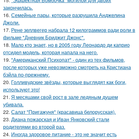
15.
"Эффектная Бомбочка" могилой для двоих
закончилась.
16.
Семейные пары, которые разрушила Анджелина
Джоли.
17.
Рене зеллвегер набрала 12 килограммов ради роли в
фильме "Дневник Бриджит Джонс".
18.
Мало кто знает, но в 2005 году Леонардо ди каприо
отсидел модель, которая напала на него.
19.
"Американский Психопат" - один из тех фильмов,
после которых уже невозможно смотреть на Кристиана
бэйла по-прежнему.
20.
Голливудские звёзды, которые выглядят как боги,
используют это!
21.
Я месяцами свой рост в зале ледяным душем
убивала.
22.
Салат "Пригажуня" (красавица белорусская).
23.
Диана пожарская и Иван Янковский стали
родителями во второй раз.
24.
Иногда здоровое питание - это не значит есть