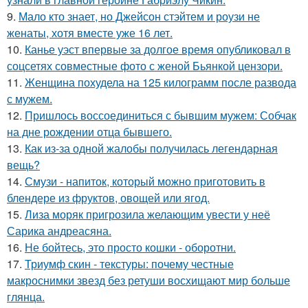
9.
Мало кто знает, но Джейсон стэйтем и роузи не
женаты, хотя вместе уже 16 лет.
10.
Канье уэст впервые за долгое время опубликовал в
соцсетях совместные фото с женой Бьянкой цензори.
11.
Женщина похудела на 125 килограмм после развода
с мужем.
12.
Пришлось воссоединиться с бывшим мужем: Собчак
на дне рождении отца бывшего.
13.
Как из-за одной жалобы получилась легендарная
вещь?
14.
Смузи - напиток, который можно приготовить в
блендере из фруктов, овощей или ягод.
15.
Лиза моряк пригрозила желающим увести у неё
Сарика андреасяна.
16.
Не бойтесь, это просто кошки - оборотни.
17.
Триумф скин - текстуры: почему честные
макроснимки звезд без ретуши восхищают мир больше
глянца.