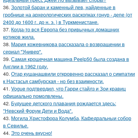
36.
Золотой баран и каменный лев, найденные в
гробнице на археологических раскопках гонур - депе (от
2400 до 1600 г. до н. э. ) в Туркменистане.
37.
Когда-то вся Европа без привычных домашних
котиков жила.
38.
Мария кожевникова рассказала о возвращении в
сериал "Универ".
39.
Самая крошечная машинa Peelp50 была созданa в
Англии в 1962 году.
40.
Отар кушанашвили откровенно рассказал о симпатии
к Настасья самбурская - но без взаимности.
41.
Vogue подтвердил, что Гарри стайлз и Зои кравиц
официально помолвлены.
42.
Будущее детского плавания рождается здесь:
"Невский Форум Дети и Вода".
43.
Могила Христофора Колумба, Кафедральныи собор
в Севилье.
44.
Это очень вкусно!