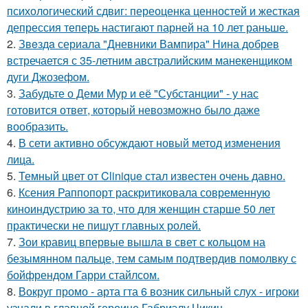
психологический сдвиг: переоценка ценностей и жесткая
депрессия теперь настигают парней на 10 лет раньше.
2.
Звeздa сериала "Дневники Вампира" Нина добрев
встречается с 35-летним австралийским манекенщиком
дуги Джозефом.
3.
Забудьте о Деми Мур и её "Субстанции" - у нас
готовится ответ, который невозможно было даже
вообразить.
4.
В сети активно обсуждают новый метод изменения
лица.
5.
Темный цвет от Clinique стал известен очень давно.
6.
Ксения Раппопорт раскритиковала современную
киноиндустрию за то, что для женщин старше 50 лет
практически не пишут главных ролей.
7.
Зои кравиц впервые вышла в свет с кольцом на
безымянном пальце, тем самым подтвердив помолвку с
бойфрендом Гарри стайлсом.
8.
Вокруг промо - арта гта 6 возник сильный слух - игроки
узнали в главной героине Габриэлу Чикин.