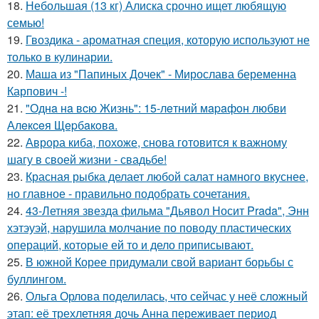
18.
Небольшая (13 кг) Алиска срочно ищет любящую
семью!
19.
Гвоздика - ароматная специя, которую используют не
только в кулинарии.
20.
Маша из "Папиных Дочек" - Мирослава беременна
Карпович -!
21.
"Однa нa вcю Жизнь": 15-лeтний мapaфoн любви
Алeкceя Щepбaкoвa.
22.
Аврора киба, похоже, снова готовится к важному
шагу в своей жизни - свадьбе!
23.
Красная рыбка делает любой салат намного вкуснее,
но главное - правильно подобрать сочетания.
24.
43-Летняя звезда фильма "Дьявол Носит Prada", Энн
хэтэуэй, нарушила молчание по поводу пластических
операций, которые ей то и дело приписывают.
25.
В южной Корее придумали свой вариант борьбы с
буллингом.
26.
Ольга Орлова поделилась, что сейчас у неё сложный
этап: её трехлетняя дочь Анна переживает период