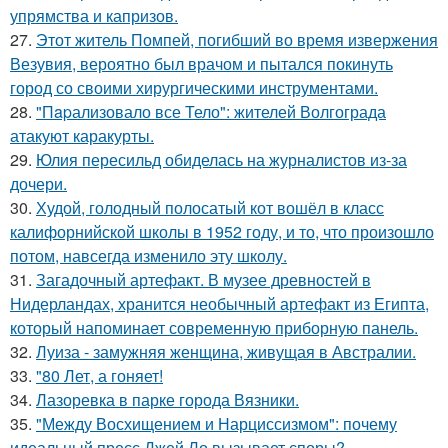
упрямства и капризов.
27.
Этот житель Помпей, погибший во время извержения
Везувия, вероятно был врачом и пытался покинуть
город со своими хирургическими инструментами.
28.
"Пapализовало все Тело": жителей Волгограда
атакуют каракурты.
29.
Юлия пересильд обиделась на журналистов из-за
дочери.
30.
Худой, голодный полосатый кот вошёл в класс
калифорнийской школы в 1952 году, и то, что произошло
потом, навсегда изменило эту школу.
31.
Загадочный артефакт. В музее древностей в
Нидерландах, хранится необычный артефакт из Египта,
который напоминает современную приборную панель.
32.
Луиза - замужняя женщина, живущая в Австралии.
33.
"80 Лет, а гоняет!
34.
Лазоревка в парке города Вязники.
35.
"Между Восхищением и Нарциссизмом": почему
идеальный пресс Джей Ло вызывает споры?