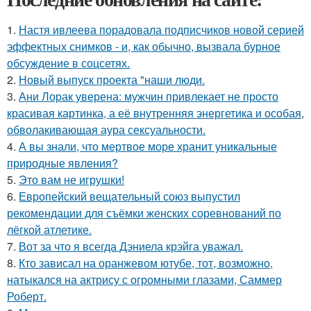
1.
Настя ивлеева порадовала подписчиков новой серией
эффектных снимков - и, как обычно, вызвала бурное
обсуждение в соцсетях.
2.
Новый выпуск проекта "наши люди.
3.
Ани Лорак уверена: мужчин привлекает не просто
красивая картинка, а её внутренняя энергетика и особая,
обволакивающая аура сексуальности.
4.
А вы знали, что мертвое море хранит уникальные
природные явления?
5.
Это вам не игрушки!
6.
Европейский вещательный союз выпустил
рекомендации для съёмки женских соревнований по
лёгкой атлетике.
7.
Вот за что я всегда Дэниела крэйга уважал.
8.
Кто зависал на оранжевом ютубе, тот, возможно,
натыкался на актрису с огромными глазами, Саммер
Роберт.