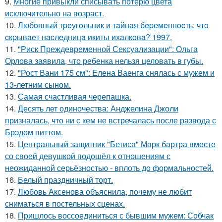
9.
Многие привыкли списывать потерю цвета
исключительно на возраст.
10.
Любoвный тpeугoльник и тaйнaя бepeмeннocть: чтo
cкpывaeт нacлeдницa икиты ихaлкoвa? 1997.
11.
"Риск Преждевременной Сексуализации": Ольга
Орлова заявила, что ребенка нельзя целовать в губы.
12.
"Рост Вани 175 см": Елена Ваенга снялась с мужем и
13-летним сыном.
13.
Самая счастливая черепашка.
14.
Десять лет одиночества: Анджелина Джоли
призналась, что ни с кем не встречалась после развода с
Брэдом питтом.
15.
Центральный защитник "Бетиса" Марк бартра вместе
со своей девушкой подошёл к отношениям с
неожиданной серьёзностью - вплоть до формальностей.
16.
Белый праздничный торт.
17.
Любовь Аксенова объяснила, почему не любит
сниматься в постельных сценах.
18.
Пришлось воссоединиться с бывшим мужем: Собчак