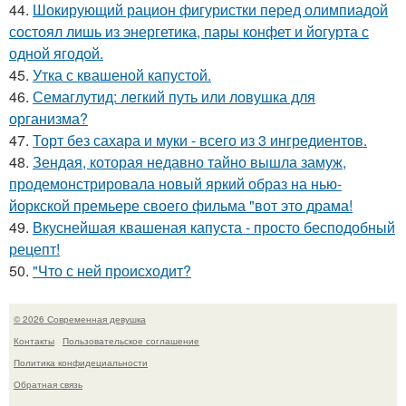
44.
Шокирующий рацион фигуристки перед олимпиадой
состоял лишь из энергетика, пары конфет и йогурта с
одной ягодой.
45.
Утка с квашеной капустой.
46.
Семаглутид: легкий путь или ловушка для
организма?
47.
Торт без сахара и муки - всего из 3 ингредиентов.
48.
Зендая, которая недавно тайно вышла замуж,
продемонстрировала новый яркий образ на нью-
йоркской премьере своего фильма "вот это драма!
49.
Вкуснейшая квашеная капуста - просто бесподобный
рецепт!
50.
"Что с ней происходит?
© 2026 Современная девушка
Контакты
Пользовательское соглашение
Политика конфидециальности
Обратная связь