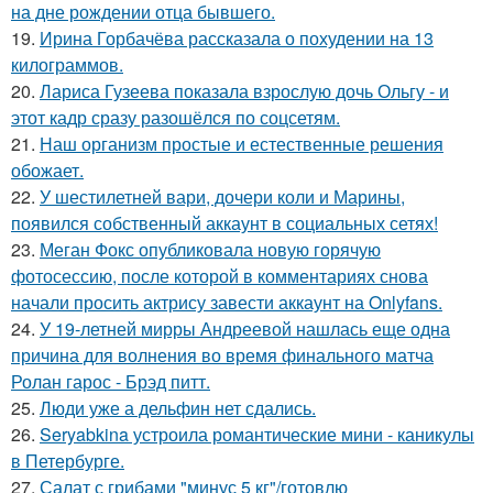
на дне рождении отца бывшего.
19.
Ирина Горбачёва рассказала о похудении на 13
килограммов.
20.
Лариса Гузеева показала взрослую дочь Ольгу - и
этот кадр сразу разошёлся по соцсетям.
21.
Наш организм простые и естественные решения
обожает.
22.
У шестилетней вари, дочери коли и Марины,
появился собственный аккаунт в социальных сетях!
23.
Меган Фокс опубликовала новую горячую
фотосессию, после которой в комментариях снова
начали просить актрису завести аккаунт на Onlyfans.
24.
У 19-летней мирры Андреевой нашлась еще одна
причина для волнения во время финального матча
Ролан гарос - Брэд питт.
25.
Люди уже а дельфин нет сдались.
26.
Seryabkina устроила романтические мини - каникулы
в Петербурге.
27.
Салат с грибами "минус 5 кг"/готовлю