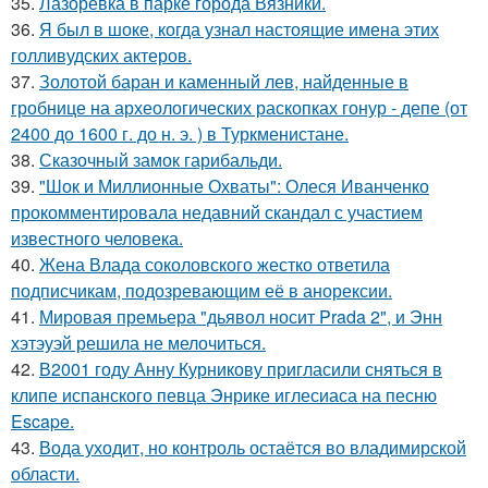
35.
Лазоревка в парке города Вязники.
36.
Я был в шоке, когда узнал настоящие имена этих
голливудских актеров.
37.
Золотой баран и каменный лев, найденные в
гробнице на археологических раскопках гонур - депе (от
2400 до 1600 г. до н. э. ) в Туркменистане.
38.
Сказочный замок гарибальди.
39.
"Шок и Миллионные Охваты": Олеся Иванченко
прокомментировала недавний скандал с участием
известного человека.
40.
Жена Влада соколовского жестко ответила
подписчикам, подозревающим её в анорексии.
41.
Мировая премьера "дьявол носит Prada 2", и Энн
хэтэуэй решила не мелочиться.
42.
В2001 году Анну Курникову пригласили сняться в
клипе испанского певца Энрике иглесиаса на песню
Escape.
43.
Вода уходит, но контроль остаётся во владимирской
области.