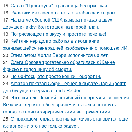
15.
Салат "Пригажуня" (красавица белорусская).
16.
Рулетики из слоеного теста с колбасой и сыром.
17.
На матче сборной США камера показала двух
девушек - и футбол отошёл на второй план.
18.
Потрясающее по вкусу и простоте печенье!
19.
Кейтлин нер долго работала в компании,
занимающейся генерацией изображений с помощью ИИ.
20.
Этим летом Холли Берри исполнится 60 лет.
21.
Ольга Орлова трогательно обратилась к Жанне
Фриске в годовщину её смерти.
22.
Не бойтесь, это просто кошки - оборотни.
23.
Amazon показал Софи Тернер в образе Лары крофт
для будущего сериала Tomb Raider.
24.
Этот житель Помпей, погибший во время извержения
Везувия, вероятно был врачом и пытался покинуть
город со своими хирургическими инструментами.
25.
С приходом тепла спортивная жизнь становится еще
активнее - и это нас только радует.