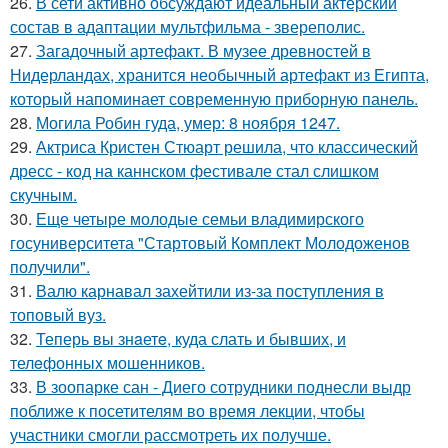
26.
В сети активно обсуждают идеальный актерский
состав в адаптации мультфильма - звереполис.
27.
Загадочный артефакт. В музее древностей в
Нидерландах, хранится необычный артефакт из Египта,
который напоминает современную приборную панель.
28.
Могила Робин гуда, умер: 8 ноября 1247.
29.
Актриса Кристен Стюарт решила, что классический
дресс - код на каннском фестивале стал слишком
скучным.
30.
Еще четыре молодые семьи владимирского
госуниверситета "Стартовый Комплект Молодоженов
получили".
31.
Валю карнавал захейтили из-за поступления в
топовый вуз.
32.
Теперь вы знaетe, куда слать и бывших, и
телeфонныx мошенников.
33.
В зоопарке сан - Диего сотрудники поднесли выдр
поближе к посетителям во время лекции, чтобы
участники смогли рассмотреть их получше.