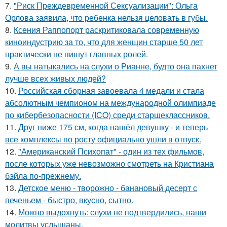
7.
"Риск Преждевременной Сексуализации": Ольга
Орлова заявила, что ребенка нельзя целовать в губы.
8.
Ксения Раппопорт раскритиковала современную
киноиндустрию за то, что для женщин старше 50 лет
практически не пишут главных ролей.
9.
А вы натыкались на слухи о Рианне, будто она пахнет
лучше всех живых людей?
10.
Российская сборная завоевала 4 медали и стала
абсолютным чемпионом на международной олимпиаде
по кибербезопасности (ICO) среди старшеклассников.
11.
Друг ниже 175 см, когда нашёл девушку - и теперь
все комплексы по росту официально ушли в отпуск.
12.
"Американский Психопат" - один из тех фильмов,
после которых уже невозможно смотреть на Кристиана
бэйла по-прежнему.
13.
Детское меню - творожно - банановый десерт с
печеньем - быстро, вкусно, сытно.
14.
Можно выдохнуть: слухи не подтвердились, наши
молитвы услышаны.