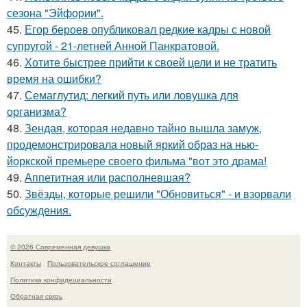
сезона "Эйфории".
45.
Егор бероев опубликовал редкие кадры с новой
супругой - 21-летней Анной Панкратовой.
46.
Хотите быстрее прийти к своей цели и не тратить
время на ошибки?
47.
Семаглутид: легкий путь или ловушка для
организма?
48.
Зендая, которая недавно тайно вышла замуж,
продемонстрировала новый яркий образ на нью-
йоркской премьере своего фильма "вот это драма!
49.
Аппетитная или располневшая?
50.
Звёзды, которые решили "Обновиться" - и взорвали
обсуждения.
© 2026 Современная девушка
Контакты
Пользовательское соглашение
Политика конфидециальности
Обратная связь