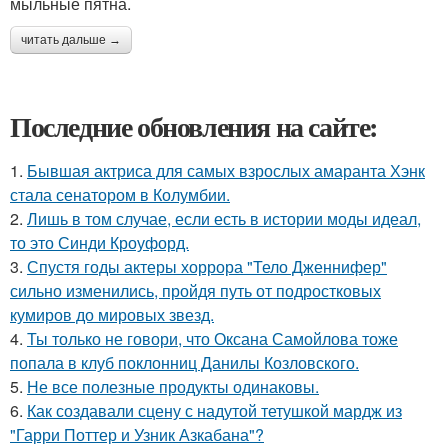
мыльные пятна.
читать дальше →
Последние обновления на сайте:
1.
Бывшая актриса для самых взрослых амаранта Хэнк
стала сенатором в Колумбии.
2.
Лишь в том случае, если есть в истории моды идеал,
то это Синди Кроуфорд.
3.
Спустя годы актеры хоррора "Тело Дженнифер"
сильно изменились, пройдя путь от подростковых
кумиров до мировых звезд.
4.
Ты только не говори, что Оксана Самойлова тоже
попала в клуб поклонниц Данилы Козловского.
5.
Не все полезные продукты одинаковы.
6.
Как создавали сцену с надутой тетушкой мардж из
"Гарри Поттер и Узник Азкабана"?