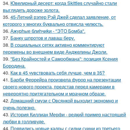
34.
Ювелирный десерт: когда Skittles случайно стали
выглядеть дороже золота.
35.
45-Летний рэпер Рэй Джей сделал заявление, от
которого у многих буквально отвисла челюсть.
36.
Ажурhые блиhчиkи - "ЭТO Бомба".
37.
Банку шпротов и лаваш беру.
38.
В социальных сетях активно комментируют
перемены во внешнем виде Анджелины Джоли.
39.
"Без Крайностей и Самообмана": позиция Ксения
Бородина.
40.
Как в 45 чувствовать себя лучше, чем в 35?
41.
Барби Феррейра произвела фурор на презентации
своего нового проекта, представ перед камерами в
невероятно притягательном и мрачном образе.
42.
Домашний смузи с Овсянкой выходит экономно и
очень полезно.
43.
История Киллиан Мерфи - редкий пример настоящей
любви в голливуде.
44.
Появились новые кадры с сидни суини из третьего