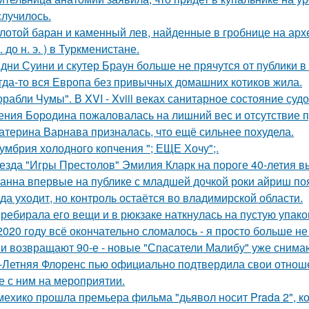
случилось.
лотой баран и каменный лев, найденные в гробнице на архео
. до н. э. ) в Туркменистане.
дни Суини и скутер Браун больше не прячутся от публики в 
гда-то вся Европа без привычных домашних котиков жила.
орабли Чумы". В XVI - Xviii веках санитарное состояние суд
ения Бородина пожаловалась на лишний вес и отсутствие п
атерина Варнава призналась, что ещё сильнее похудела.
умбрия холодного копчения "; ЕЩЕ Хочу";.
езда "Игры Престолов" Эмилия Кларк на пороге 40-летия в
анна впервые на публике с младшей дочкой роки айриш по
да уходит, но контроль остаётся во владимирской области.
ребирала его вещи и в рюкзаке наткнулась на пустую упаковк
2020 году всё окончательно сломалось - я просто больше не
и возвращают 90-е - новые "Спасатели Малибу" уже снима
-Летняя Флоренс пью официально подтвердила свои отнош
е с ним на мероприятии.
мехико прошла премьера фильма "дьявол носит Prada 2", 