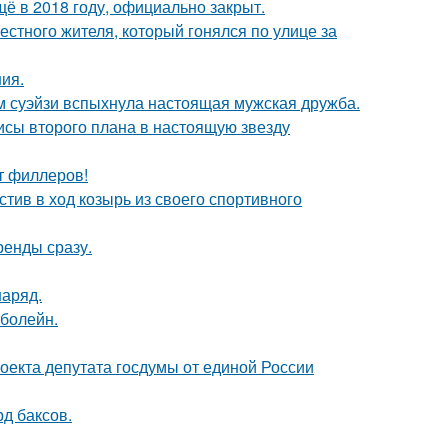
ё в 2018 году, официально закрыт.
естного жителя, который гонялся по улице за
ния.
м суэйзи вспыхнула настоящая мужская дружба.
исы второго плана в настоящую звезду
от филлеров!
тив в ход козырь из своего спортивного
ренды сразу.
наряд.
 болейн.
оекта депутата госдумы от единой России
д баксов.