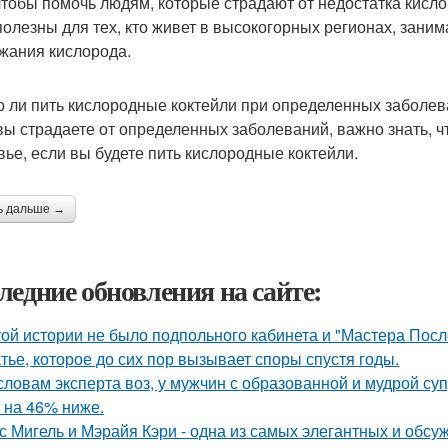
 чтобы помочь людям, которые страдают от недостатка кисл
полезны для тех, кто живет в высокогорных регионах, заним
жания кислорода.
 ли пить кислородные коктейли при определенных заболе
вы страдаете от определенных заболеваний, важно знать, ч
вье, если вы будете пить кислородные коктейли.
ь дальше →
ледние обновления на сайте:
той истории не было подпольного кабинета и "Мастера Пос
тье, которое до сих пор вызывает споры спустя годы.
словам эксперта воз, у мужчин с образованной и мудрой су
 на 46% ниже.
с Мигель и Мэрайя Кэри - одна из самых элегантных и обсу