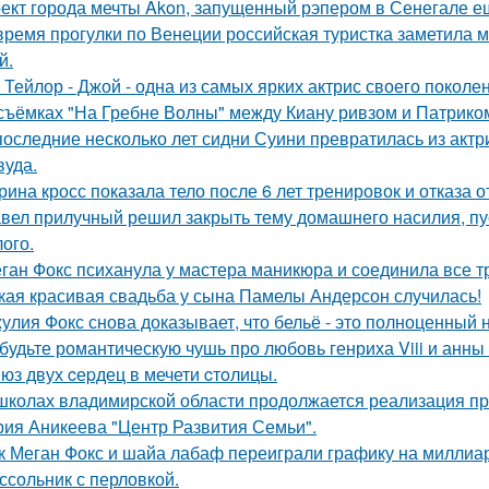
ект города мечты Akon, запущенный рэпером в Сенегале ещ
время прогулки по Венеции российская туристка заметила м
й.
 Тейлор - Джой - одна из самых ярких актрис своего поколе
съёмках "На Гребне Волны" между Киану ривзом и Патрико
последние несколько лет сидни Суини превратилась из актр
вуда.
рина кросс показала тело после 6 лет тренировок и отказа 
вел прилучный решил закрыть тему домашнего насилия, пус
ого.
ган Фокс психанула у мастера маникюра и соединила все т
кая красивая свадьба у сына Памелы Андерсон случилась!
улия Фокс снова доказывает, что бельё - это полноценный 
будьте романтическую чушь про любовь генриха Viii и анны
юз двух cеpдец в мечети cтoлицы.
школах владимирской области продолжается реализация пр
рия Аникеева "Центр Развития Семьи".
к Меган Фокс и шайа лабаф переиграли графику на миллиар
ссольник с перловкой.