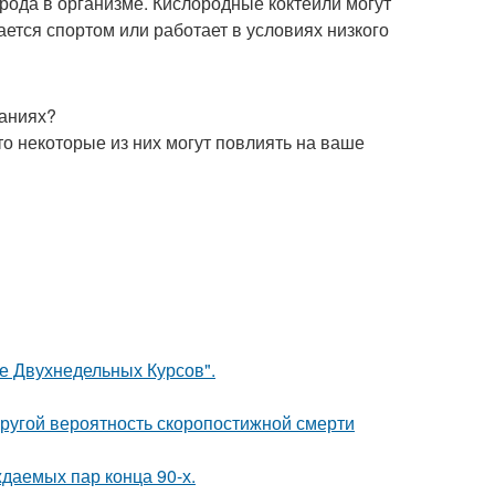
орода в организме. Кислородные коктейли могут
ается спортом или работает в условиях низкого
ваниях?
то некоторые из них могут повлиять на ваше
ле Двухнедельных Курсов".
пругой вероятность скоропостижной смерти
ждаемых пар конца 90-х.