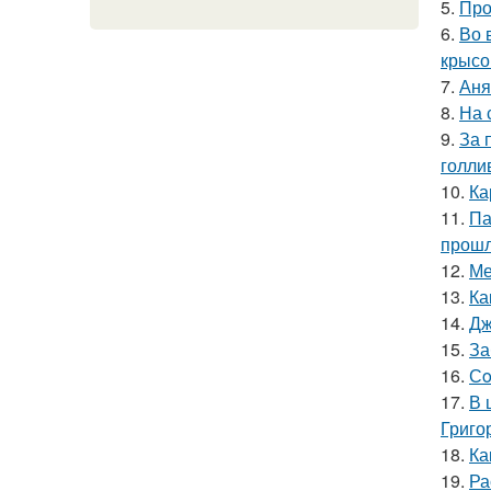
5.
Про
6.
Во 
крысо
7.
Аня
8.
На 
9.
За 
голли
10.
Ка
11.
Па
прошл
12.
Ме
13.
Ка
14.
Дж
15.
За
16.
Сo
17.
В 
Григо
18.
Ка
19.
Ра