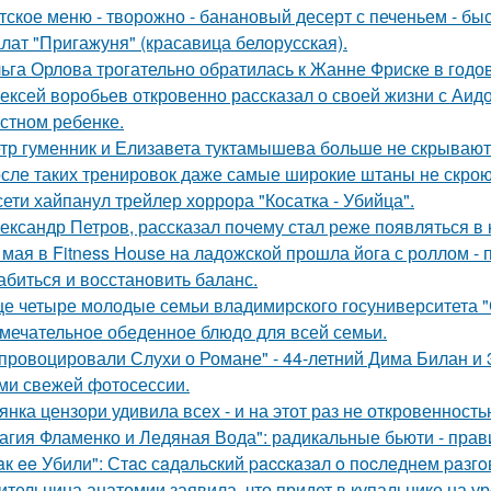
тское меню - творожно - банановый десерт с печеньем - быс
лат "Пригажуня" (красавица белорусская).
ьга Орлова трогательно обратилась к Жанне Фриске в годо
ексей воробьев откровенно рассказал о своей жизни с Аидо
стном ребенке.
тр гуменник и Елизавета туктамышева больше не скрывают
сле таких тренировок даже самые широкие штаны не скроют
сети хайпанул трейлер хоррора "Косатка - Убийца".
ександр Петров, рассказал почему стал реже появляться в к
 мая в Fitness House на ладожской прошла йога с роллом - 
абиться и восстановить баланс.
е четыре молодые семьи владимирского госуниверситета 
мечательное обеденное блюдо для всей семьи.
провоцировали Слухи о Романе" - 44-летний Дима Билан и 
ми свежей фотосессии.
янка цензори удивила всех - и на этот раз не откровенность
агия Фламенко и Ледяная Вода": радикальные бьюти - прав
aк ee Убили": Стac сaдaльcкий paccкaзaл o пocлeднeм paзг
ительница анатомии заявила, что придет в купальнике на урок