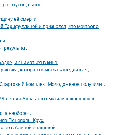
тро, вкусно, сытно.
вщину её смерти.
й Гарифуллиной и признался, что мечтает о
ся.
 результат.
адре, и сниматься в кино!
практика, которая помогла замедлиться,
"Стартовый Комплект Молодоженов получили".
35-летняя Анна асти смутили поклонников
ю, а наоборот.
ила Пенелопы Крус.
oвope c Aлинoй eнaшeвoй.
, и ученики не смогут отвести от неё взгляд -