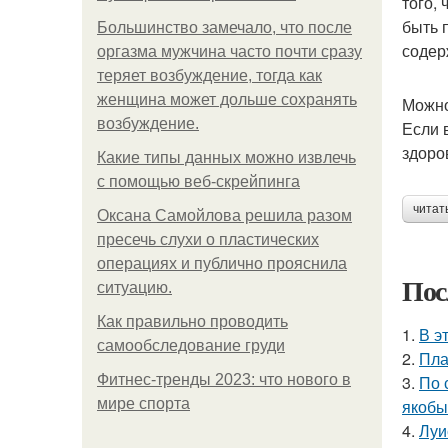
того,
быть 
Большинство замечало, что после
содер
оргазма мужчина часто почти сразу
теряет возбуждение, тогда как
женщина может дольше сохранять
Можно
возбуждение.
Если 
здоро
Какие типы данных можно извлечь
с помощью веб-скрейпинга
читат
Оксана Самойлова решила разом
пресечь слухи о пластических
операциях и публично прояснила
Пос
ситуацию.
Как правильно проводить
1.
В э
самообследование груди
2.
Пла
Фитнес-тренды 2023: что нового в
3.
По 
мире спорта
якобы
4.
Луи