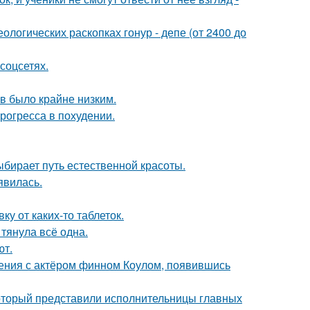
логических раскопках гонур - депе (от 2400 до
соцсетях.
ов было крайне низким.
рогресса в похудении.
ыбирает путь естественной красоты.
явилась.
у от каких-то таблеток.
 тянула всё одна.
ют.
ения с актёром финном Коулом, появившись
который представили исполнительницы главных