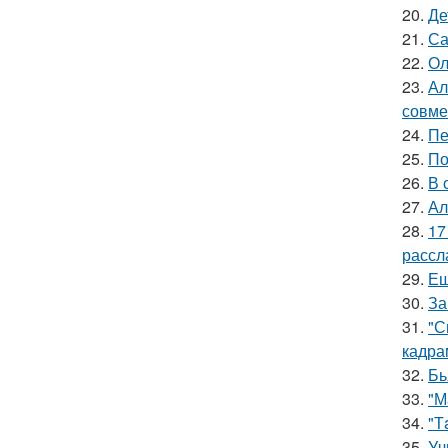
20.
Де
21.
Са
22.
Ол
23.
Ал
совме
24.
Пе
25.
По
26.
В 
27.
Ал
28.
17
рассл
29.
Ещ
30.
За
31.
"С
кадра
32.
Бь
33.
"М
34.
"Т
35.
Уч