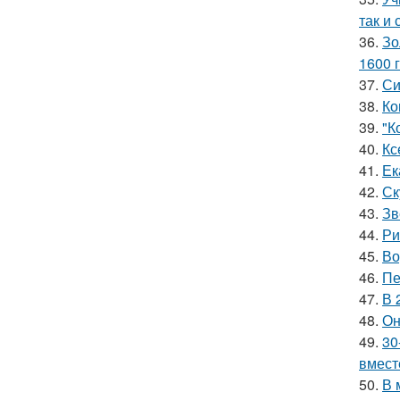
так и 
36.
Зо
1600 г
37.
Си
38.
Ко
39.
"К
40.
Кс
41.
Ек
42.
Ск
43.
Зв
44.
Ри
45.
Во
46.
Пе
47.
В 
48.
Он
49.
30
вмест
50.
В 