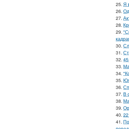
25.
Я 
26.
Од
27.
Ак
28.
Кр
29.
"С
кадра
30.
Сл
31.
Ст
32.
45
33.
Ма
34.
"К
35.
Юл
36.
Сп
37.
В 
38.
Ма
39.
Ор
40.
22
41.
По
повед