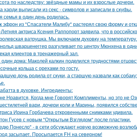
сота по наследству: звёздные мамы и их взрослые дочери.
а харди выписали из секс - символов и записали в скуфы.
я семья в один день родилась.
к эфрон из "Спасатели Малибу" растерял свою форму и отк
-Летняя актриса Ксения Раппопорт заявила, что в российско
ролевская ватрушка. Мы включаем духовку на температуру
нольд шварценеггер разгуливает по центру Мюнхена в одни
екая клиентов в тренажерный зал.
 один дома: Маколей калкин поделился трудностями отцовс
сочные кольца с орехами по госту.
адшую дочь родила от скуки, а старшую назвали как собак
ье.
абатта в духовке. Ингредиенты:
не Нравится, Когда мне Говорят Комплименты, но это не Оз
шестилетней вари, дочери коли и Марины, появился собстве
триса Ирина Горбачева откровенными снимками удивила.
тон Гусев с новым "Открытым Взглядом" после пластики.
едю Понесло" - в сети обсуждают новую возможную возлю
род засыпает. Просыпается FH на северном!