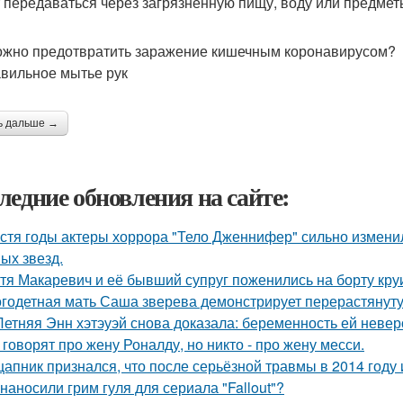
 передаваться через загрязненную пищу, воду или предмет
ожно предотвратить заражение кишечным коронавирусом?
авильное мытье рук
ь дальше →
ледние обновления на сайте:
стя годы актеры хоррора "Тело Дженнифер" сильно изменил
ых звезд.
тя Макаревич и её бывший супруг поженились на борту кру
годетная мать Саша зверева демонстрирует перерастянуту
Летняя Энн хэтэуэй снова доказала: беременность ей невер
 говорят про жену Роналду, но никто - про жену месси.
цапник признался, что после серьёзной травмы в 2014 год
 наносили грим гуля для сериала "Fallout"?