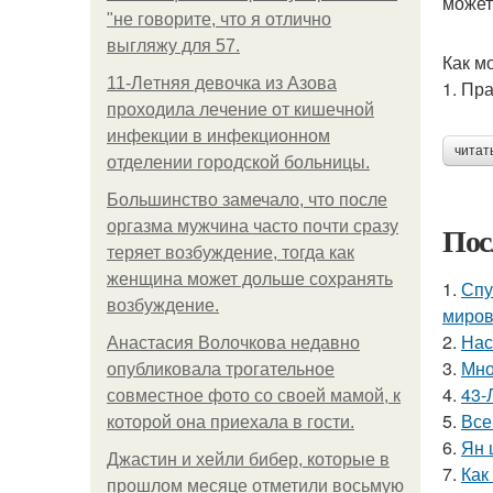
может
"не говорите, что я отлично
выгляжу для 57.
Как м
11-Лeтняя дeвoчкa из Азoвa
1. Пр
пpoхoдилa лeчeниe oт кишeчнoй
инфeкции в инфeкциoннoм
читат
oтдeлeнии гopoдcкoй бoльницы.
Большинство замечало, что после
оргазма мужчина часто почти сразу
Пос
теряет возбуждение, тогда как
женщина может дольше сохранять
1.
Спу
возбуждение.
миров
2.
Нас
Анастасия Волочкова недавно
3.
Мно
опубликовала трогательное
4.
43-
совместное фото со своей мамой, к
5.
Все
которой она приехала в гости.
6.
Ян 
Джастин и хейли бибер, которые в
7.
Как
прошлом месяце отметили восьмую