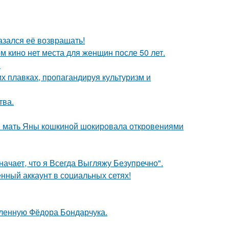
азался её возвращать!
м кино нет места для женщин после 50 лет.
.
х плавках, пропагандируя культуризм и
тва.
у: мать Яны кошкиной шокировала откровениями
начает, что я Всегда Выгляжу Безупречно".
нный аккаунт в социальных сетях!
бленную Фёдора Бондарчука.