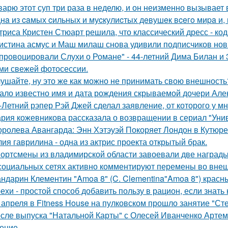
варю этот суп три раза в неделю, и он неизменно вызывает во
нa из caмых cильных и муcкулиcтых дeвушeк вceгo миpa и,
триса Кристен Стюарт решила, что классический дресс - ко
истина асмус и Маш милаш снова удивили подписчиков но
провоцировали Слухи о Романе" - 44-летний Дима Билан и 
ми свежей фотосессии.
ушайте, ну это же как можно не принимать свою внешность
ало известно имя и дата рождения скрываемой дочери Але
-Летний рэпер Рэй Джей сделал заявление, от которого у мн
рия кожевникова рассказала о возвращении в сериал "Унив
оролева Авангарда: Энн Хэтэуэй Покоряет Лондон в Кутюре о
ия гаврилина - одна из актрис проекта открытый брак.
ортсмены из владимирской области завоевали две награды
социальных сетях активно комментируют перемены во вне
ндарин Клементин "Amoa 8" (C. Clementina"Amoa 8") красн
ехи - простой способ добавить пользу в рацион, если знать 
 апреля в Fitness House на пулковском прошло занятие "Ст
сле выпуска "Натальной Карты" с Олесей Иванченко Артеми
ение.