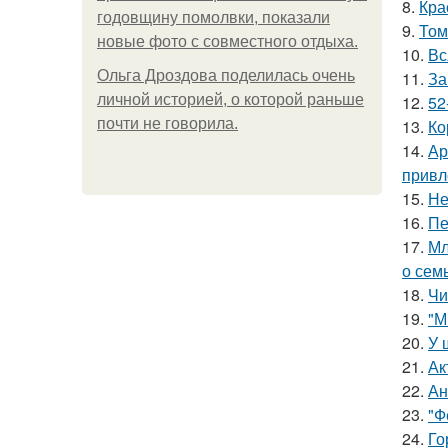
8.
Кра
годовщину помолвки, показали
9.
Том
новые фото с совместного отдыха.
10.
Вс
Ольга Дроздова поделилась очень
11.
За
личной историей, о которой раньше
12.
52
почти не говорила.
13.
Ко
14.
Ар
привл
15.
Не
16.
Пе
17.
Мл
о сем
18.
Чи
19.
"М
20.
У 
21.
Ак
22.
Ан
23.
"Ф
24.
Го