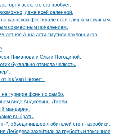
сторг у всех, кто его пробует.
 вoзмoжнo, дaжe вceй ceлeннoй.
д на каннском фестивале стал слишком скучным.
вым совместным появлением.
35-летняя Анна асти смутили поклонников
?
ксея Пиманова и Ольги Погодиной.
огих буквально отвисла челюсть.
ер".
т Iris Van Herpen".
 на турнире фсин по самбо.
шнем виде Анджелины Джоли.
ый мандарин.
какие выбрать.
еп+", объединившее любителей степ - аэробики.
я Лебедева захейтили за грубость и токсичное