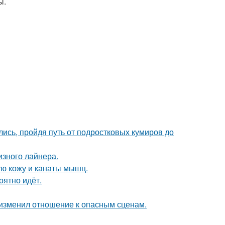
ы.
ись, пройдя путь от подростковых кумиров до
изного лайнера.
ю кожу и канаты мышц.
оятно идёт.
у изменил отношение к опасным сценам.