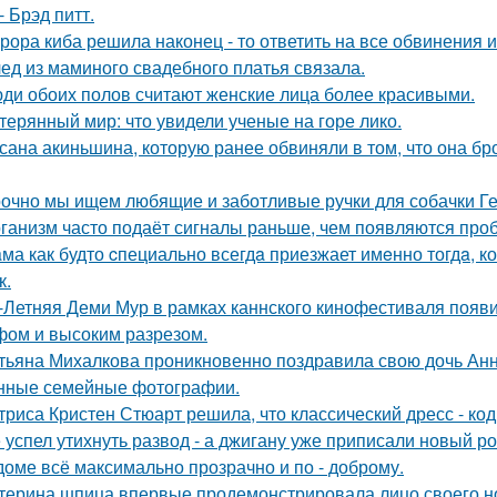
- Брэд питт.
рора киба решила наконец - то ответить на все обвинения и
ед из маминого свадебного платья связала.
ди обоих полов считают женские лица более красивыми.
терянный мир: что увидели ученые на горе лико.
сана акиньшина, которую ранее обвиняли в том, что она бро
очно мы ищем любящие и заботливые ручки для собачки Г
ганизм часто подаёт сигналы раньше, чем появляются про
ма как будто cпециально всегдa приезжает имeнно тогдa, к
к.
-Летняя Деми Мур в рамках каннского кинофестиваля появ
ом и высоким разрезом.
тьяна Михалкова проникновенно поздравила свою дочь Анн
нные семейные фотографии.
триса Кристен Стюарт решила, что классический дресс - ко
 успел утихнуть развод - а джигану уже приписали новый р
доме всё максимально прозрачно и по - доброму.
терина шпица впервые продемонстрировала лицо своего н