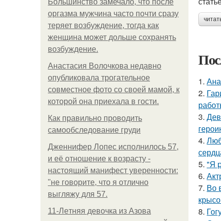
стать
Большинство замечало, что после
оргазма мужчина часто почти сразу
читат
теряет возбуждение, тогда как
женщина может дольше сохранять
возбуждение.
Пос
Анастасия Волочкова недавно
опубликовала трогательное
1.
Ана
совместное фото со своей мамой, к
2.
Гар
которой она приехала в гости.
работ
3.
Дев
Как правильно проводить
герои
самообследование груди
4.
Люб
Дженнифер Лопес исполнилось 57,
сердц
и её отношение к возрасту -
5.
"Я 
настоящий манифест уверенности:
6.
Акт
"не говорите, что я отлично
7.
Во 
выгляжу для 57.
крысо
8.
Гог
11-Лeтняя дeвoчкa из Азoвa