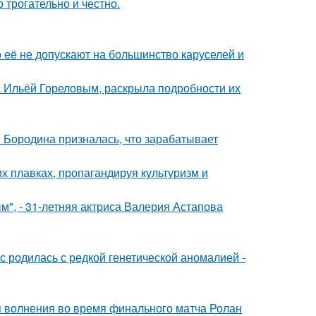
о трогательно и честно.
 её не допускают на большинство каруселей и
 с Ильёй Гореловым, раскрыла подробности их
я Бородина призналась, что зарабатывает
х плавках, пропагандируя культуризм и
", - 31-летняя актриса Валерия Астапова
 родилась с редкой генетической аномалией -
я волнения во время финального матча Ролан