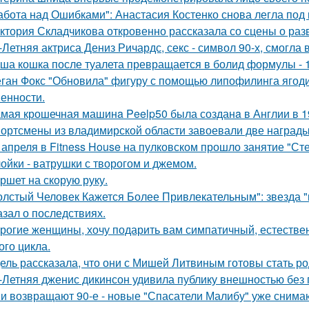
абота над Ошибками": Анастасия Костенко снова легла под 
ктория Складчикова откровенно рассказала со сцены о раз
-Летняя актриса Дениз Ричардс, секс - символ 90-х, смогла
ша кошка после туалета превращается в болид формулы - 
ган Фокс "Обновила" фигуру с помощью липофилинга ягод
енности.
мая крошечная машинa Peelp50 была созданa в Англии в 19
ортсмены из владимирской области завоевали две награды
 апреля в Fitness House на пулковском прошло занятие "Ст
ойки - ватрушки с творогом и джемом.
ршет на скорую руку.
олстый Человек Кажется Более Привлекательным": звезда "к
азал о последствиях.
рогие женщины, хочу подарить вам симпатичный, естестве
ого цикла.
ель рассказала, что они с Мишей Литвиным готовы стать р
-Летняя дженис дикинсон удивила публику внешностью без 
и возвращают 90-е - новые "Спасатели Малибу" уже снима