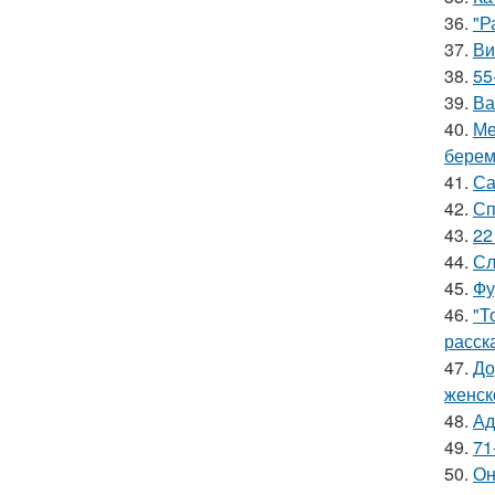
36.
"Р
37.
Ви
38.
55
39.
Ва
40.
Ме
берем
41.
Са
42.
Сп
43.
22
44.
Сл
45.
Фу
46.
"Т
расск
47.
До
женск
48.
Ад
49.
71
50.
Он