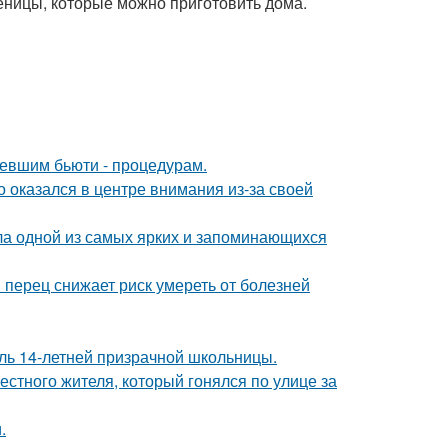
еницы, которые можно приготовить дома.
ревшим бьюти - процедурам.
о оказался в центре внимания из-за своей
ала одной из самых ярких и запоминающихся
 перец снижает риск умереть от болезней
оль 14-летней призрачной школьницы.
естного жителя, который гонялся по улице за
.