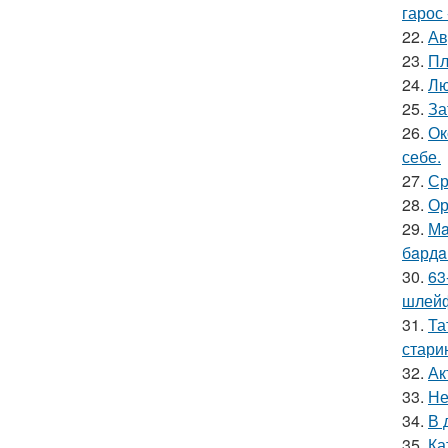
гарос 
22.
Ав
23.
Пл
24.
Лю
25.
За
26.
Ок
себе.
27.
Ср
28.
Ор
29.
Мa
бaрдa
30.
63
шлейф
31.
Та
стари
32.
Ак
33.
Не
34.
В 
35.
Ка