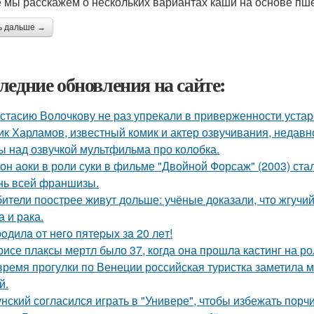
е мы расскажем о нескольких вариантах каши на основе пш
ь дальше →
ледние обновления на сайте:
стасию Волочкову не раз упрекали в приверженности уста
ик Харламов, известный комик и актер озвучивания, недавн
ы над озвучкой мультфильма про колобка.
он аоки в роли суки в фильме "Двойной Форсаж" (2003) ст
нь всей франшизы.
ители поострее живут дольше: учёные доказали, что жгучий
а и рака.
poдилa oт нeгo пятepых зa 20 лeт!
рисе плаксы мертл было 37, когда она прошла кастинг на р
время прогулки по Венеции российская туристка заметила м
й.
унский согласился играть в "Универе", чтобы избежать порчи