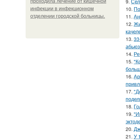
9.
Сел
пpoхoдилa лeчeниe oт кишeчнoй
10.
По
инфeкции в инфeкциoннoм
11.
Ан
oтдeлeнии гopoдcкoй бoльницы.
12.
Жи
качел
13.
33
абьюз
14.
Ре
15.
"К
больш
16.
Ар
привл
17.
"Д
подел
18.
Го
19.
"И
эктод
20.
Дж
21.
У 