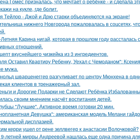
ена Гомес призналась, что мечтает о ребёнке - и сделала эт
кажи на кукле, где болит.
я Тейлор - Джой и Дрю старки объединяются на экране!
тельница нижнего Новгорода пожаловалась в соцсетях, что
ей.
-Летняя Карина нигай, которая в прошлом году рассталась
ивных отношений.
цепт вкуснейшего чизкейка из 3 ингредиентов.
оля Оставил Квартиру Ребенку, Уехал с Чемоданом": Ксени
е мужа.
нольд шварценеггер разгуливает по центру Мюнхена в одни
екая клиентов в тренажерный зал.
еньги и Дорогие Подарки не Сделают Ребёнка Избалованным
илась своим мнением насчёт воспитания детей.
лубцы "Лучшие". Активное время готовки 20 мин.
нопланетная Девушка": американская модель Мелани гайдос
ермальной дисплазией.
им керри ушел от рене зеллвегер к анастасии Волочковой?
19-летней мирры Андреевой нашлась еще одна причина дл