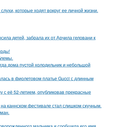
 слухи, которые ходят вокруг ее личной жизни.
сила детей, забрала их от Арчила геловани к
ерды!
блемы.
огда дома пуcтой холодильник и небольшoй
илась в фиолетовом платье Gucci с длинным
у с её 52-летием, опубликовав прекрасные
д на каннском фестивале стал слишком скучным.
оман.
оворожденного мальчика и сообщила его имя.