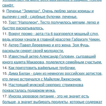
свифт.
9.
Печенье "Земелах". Очень люблю запах корицы и
выпечку с ней - сдобные булочки, печенье.
10.
Торт "Наполеон". Тесто получилось мягким, легко и
быстро раскатывалось.
11.
Вокруг промо - арта гта 6 разгорелся мощный слух,
ведь игроки узнали в главной красотке Габриэлу Чикин.
12.
Актер Павел Деревянко и его жена, Зоя Фуць,
раскрыли секрет своей молодости.
13.
Известный актер Александр Головин, сыгравший
юного кадета Макарова, поделился семейным счастьем.
14.
Как приготовить вафельные трубочки.
15.
Дима Билан - один из немногих российских артистов,
кто лично встречался с Майклом Джексоном.
16.
Настоящий мужской сюрприз: стриженова
похвасталась подарком мужа.
17.
Иногда здоровое питание - это не значит есть
больше, а значит выбирать продукты, которые содержат