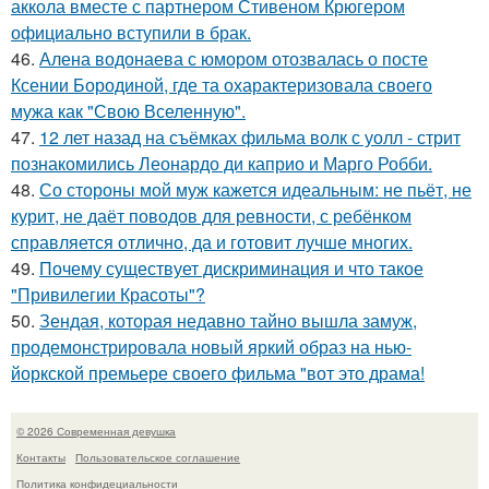
аккола вместе с партнером Стивеном Крюгером
официально вступили в брак.
46.
Алена водонаева с юмором отозвалась о посте
Ксении Бородиной, где та охарактеризовала своего
мужа как "Свою Вселенную".
47.
12 лет назад на съёмках фильма волк с уолл - стрит
познакомились Леонардо ди каприо и Марго Робби.
48.
Со стороны мой муж кажется идеальным: не пьёт, не
курит, не даёт поводов для ревности, с ребёнком
справляется отлично, да и готовит лучше многих.
49.
Почему существует дискриминация и что такое
"Привилегии Красоты"?
50.
Зендая, которая недавно тайно вышла замуж,
продемонстрировала новый яркий образ на нью-
йоркской премьере своего фильма "вот это драма!
© 2026 Современная девушка
Контакты
Пользовательское соглашение
Политика конфидециальности