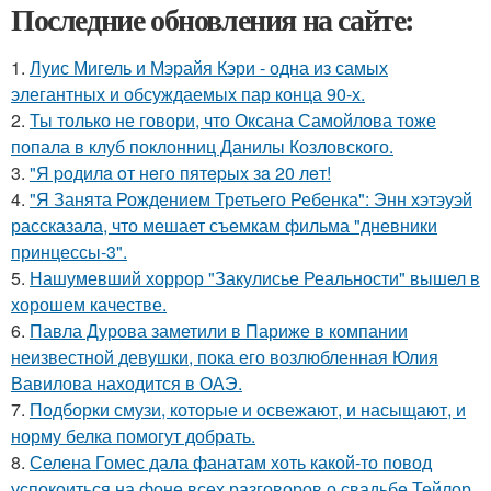
Последние обновления на сайте:
1.
Луис Мигель и Мэрайя Кэри - одна из самых
элегантных и обсуждаемых пар конца 90-х.
2.
Ты только не говори, что Оксана Самойлова тоже
попала в клуб поклонниц Данилы Козловского.
3.
"Я poдилa oт нeгo пятepых зa 20 лeт!
4.
"Я Занята Рождением Третьего Ребенка": Энн хэтэуэй
рассказала, что мешает съемкам фильма "дневники
принцессы-3".
5.
Нашумевший хоррор "Закулисье Реальности" вышел в
хорошем качестве.
6.
Павла Дурова заметили в Париже в компании
неизвестной девушки, пока его возлюбленная Юлия
Вавилова находится в ОАЭ.
7.
Подборки смузи, которые и освежают, и насыщают, и
норму белка помогут добрать.
8.
Селена Гомес дала фанатам хоть какой-то повод
успокоиться на фоне всех разговоров о свадьбе Тейлор