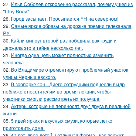
27.
Илья Соболев откровенно рассказал, почему ушел из
"Шоу Воли".
28.
Город засыпает. Просыпается FH на северном!
29.
Самые яркие образы на дорожке премии телеканала
РУ.
30.
Кайли миноуг второй раз победила рак груди и
держала это в тайне несколько лет.
31.
Иногда одна цель может полностью изменить
человека.
32.
Во Владимире отремонтируют проблемный участок
улицы Чернышевского.
33.
В зоопарке сан - Диего сотрудники поднесли выдр
поближе к посетителям во время лекции, чтобы
участники смогли рассмотреть их получше.
34.
Актеры которые не переносят друг друга в реальной
жизни.
35.
5 идей ярких и вкусных смузи, которые легко
приготовить дома.
36.
47 лет, двое детей и отличная форма - как держит