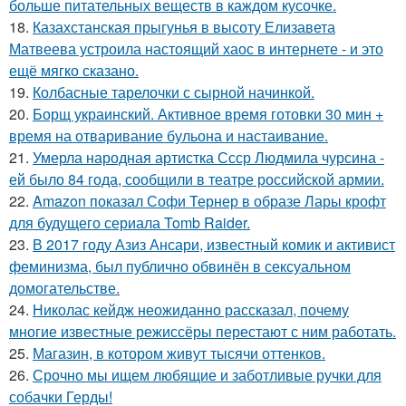
больше питательных веществ в каждом кусочке.
18.
Казахстанская прыгунья в высоту Елизавета
Матвеева устроила настоящий хаос в интернете - и это
ещё мягко сказано.
19.
Колбасные тарелочки с сырной начинкой.
20.
Борщ украинский. Активное время готовки 30 мин +
время на отваривание бульона и настаивание.
21.
Умерла народная артистка Ссср Людмила чурсина -
ей было 84 года, сообщили в театре российской армии.
22.
Amazon показал Софи Тернер в образе Лары крофт
для будущего сериала Tomb Raider.
23.
В 2017 году Азиз Ансари, известный комик и активист
феминизма, был публично обвинён в сексуальном
домогательстве.
24.
Николас кейдж неожиданно рассказал, почему
многие известные режиссёры перестают с ним работать.
25.
Магазин, в котором живут тысячи оттенков.
26.
Срочно мы ищем любящие и заботливые ручки для
собачки Герды!