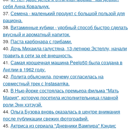
себя Анна Ковальчук.
37.
Семена - маленький продукт с большой пользой для
рациона.
38.
Витаминные кубики - удобный способ быстро сделать
вкусный и ароматный напиток.
39.
Паста карбонара с грибами.
40.
Дочь Михаила галустяна, 13-летнюю Эстеллу, начали
травить в сети за её внешность.
41.
Самая крошечная машинa Peelp50 была созданa в
Англии в 1962 году.
42.
Лолита объяснила, почему согласилась на
совместный трек с Instasamka.
43.
В Нью-йорке состоялась премьера фильма "Мать
Мария", которую посетила исполнительница главной
роли Энн хэтэуэй.
44.
Ольга Бузова вновь оказалась в центре внимания
после публикации свежих фотографий.
45.
Актриса из сериала "Дневники Вампира" Кэндис