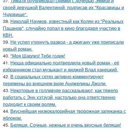
37.
Тимати опубликовал снимки с дочерью Эммой и
своей девушкой Валентиной, подписав их "Красавицы и
Чудовище".
38.
Николай Наумов, известный как Колян из "Реальных
Пацанов", случайно попал в кино благодаря участию в
КВН.
39.
Не успел утихнуть развод - а джигану уже приписали
новый роман.
40.
"Моя Шарлиз! Тебе годик!
41.
Нюша официально подтвердила новый роман - её
избранником стал музыкант и диджей Влад ханецкий.
42.
В социальных сетях активно комментируют
перемены во внешнем виде Анджелины Джоли.
43.
Некоторые в голливуде рассказывают, как тяжело
работать с Энн хэтэуэй, настолько она ответственно
подходит к своим ролям.
44.
Вкуснейшая низкокалорийная творожная запеканка с
яблоком.
45.
Беляши. Сочные, нежные и очень вкусные беляши!