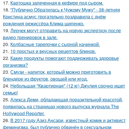
17.
Картошка запеченная в кефире под сыром.
18.
"Публично Обратилась к Чужому Мужу" - 38-летняя
Кристина асмус трогательно поздравила с днём
рождения режиссёра Клима шипенко.
19.
Лерчек могут отправить на новую экспертизу после
видео тренировок в зале.
20.
Колбасные тарелочки с сырной начинкой.
21.
10 простых и вкусных рецептов блинов.
22.
Какие продукты помогают поддерживать здоровье
организма?
23.
Смузи - напиток, который можно приготовить в
блендере из фруктов, овощей или ягод.
24.
Небольшая "Квартирная" (12 кг) Джулия срочно ищет
семью!
25.
Алекса Деми, обладающая поразительной красотой,
появилась на страницах нового выпуска журнала The
Hollywood Reporter.
26.
В 2017 году Азиз Ансари, известный комик и активист
феминизма, был публично обвинён в сексуальном