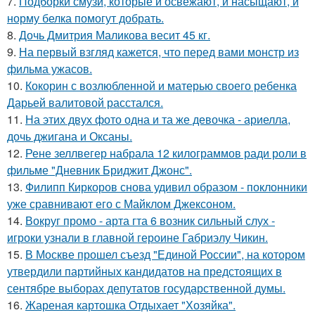
7.
Подборки смузи, которые и освежают, и насыщают, и
норму белка помогут добрать.
8.
Дочь Дмитрия Маликова весит 45 кг.
9.
На первый взгляд кажется, что перед вами монстр из
фильма ужасов.
10.
Кокорин с возлюбленной и матерью своего ребенка
Дарьей валитовой расстался.
11.
На этих двух фото одна и та же девочка - ариелла,
дочь джигана и Оксаны.
12.
Рене зеллвегер набрала 12 килограммов ради роли в
фильме "Дневник Бриджит Джонс".
13.
Филипп Киркоров снова удивил образом - поклонники
уже сравнивают его с Майклом Джексоном.
14.
Вокруг промо - арта гта 6 возник сильный слух -
игроки узнали в главной героине Габриэлу Чикин.
15.
В Москве прошел съезд "Единой России", на котором
утвердили партийных кандидатов на предстоящих в
сентябре выборах депутатов государственной думы.
16.
Жареная картошка Отдыхает "Хозяйка".