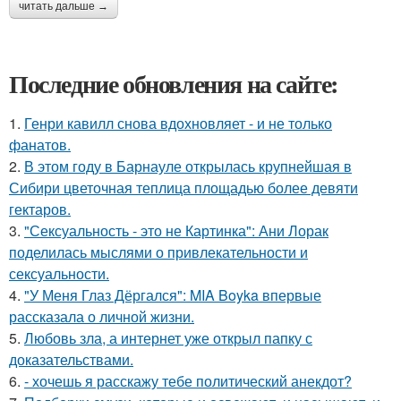
читать дальше →
Последние обновления на сайте:
1.
Генри кавилл снова вдохновляет - и не только
фанатов.
2.
В этом году в Барнауле открылась крупнейшая в
Сибири цветочная теплица площадью более девяти
гектаров.
3.
"Сексуальность - это не Картинка": Ани Лорак
поделилась мыслями о привлекательности и
сексуальности.
4.
"У Меня Глаз Дёргался": MIA Boyka впервые
рассказала о личной жизни.
5.
Любовь зла, а интернет уже открыл папку с
доказательствами.
6.
- хочешь я расскажу тебе политический анекдот?