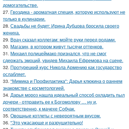
домогательстве.
27.
Гвоздика - ароматная специя, которую используют не
только в кулинарии.
28.
Свадьбы не будет: Ирина Дубцова бросила своего
жениха.
29.
Врач сказал коллегам: мойте руки перед родами.
30.
Магазин, в котором живут тысячи оттенков.
31.
Михаил полицеймако признался, что не смог
сдержать эмоций, увидев Михаила Ефремова на сцене.
32.
Протурецкий курс Никола Армению как государство
ослабляет.
33.
"Мимика и Профилактика": Дарья клюкина о раннем
знакомстве с косметологией.
34.
Дарья мороз нашла идеальный способ охладить пыл
дочери - отправить ее к Богомолову … ну и,
соответственно, к мачехе Собчак.
35.
Овощные котлеты с невероятным вкусом.
36.
"Это ужасающе и разрушительно!