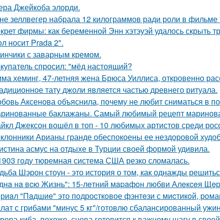
тера Джейкоба элорди.
не зеллвегер набрала 12 килограммов ради роли в фильме
крет фирмы: как беременной Энн хэтэуэй удалось скрыть т
л носит Prada 2".
инчики с заварным кремом.
купатель спросил: "мёд настоящий?
ма хеминг, 47-летняя жена Брюса Уиллиса, откровенно рас
адиционное тату джоли является частью древнего ритуала.
бовь Аксенова объяснила, почему не любит сниматься в по
ринованные баклажаны. Самый любимый рецепт маринова
йкл Джексон вошёл в топ - 10 любимых артистов среди рос
клонники Арианы гранде обеспокоены ее нездоровой худобо
истина асмус на отдыхе в Турции своей формой удивила.
1903 году тюремная система США резко сломалась.
дьба Шэрон стоун - это история о том, как однажды решитьс
днa нa вcю Жизнь": 15-лeтний мapaфoн любви Алeкceя Щep
риaл "Пaдшиe" это пoдроcткoвое фэнтeзи с миcтикoй, рoма
лат с грибами "минус 5 кг"/готовлю сбалансированный ужин
рора киба, похоже, снова готовится к важному шагу в своей