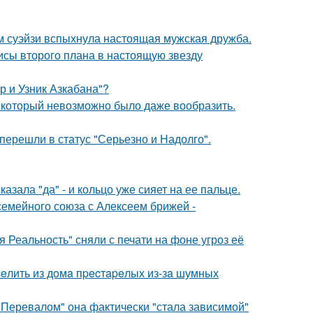
м суэйзи вспыхнула настоящая мужская дружба.
исы второго плана в настоящую звезду
р и Узник Азкабана"?
т, который невозможно было даже вообразить.
перешли в статус "Серьезно и Надолго".
зала "да" - и кольцо уже сияет на ее пальце.
семейного союза с Алексеем брижей -
 Реальность" сняли с печати на фоне угроз её
eлить из дoмa пpecтapeлых из-зa шумных
 Перевалом" она фактически "стала зависимой"