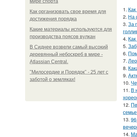
мире спорта
1.
Как
Как организовать свое время для
2.
На 
достижения порядка
3.
За 
Какие материалы используются для
голли
производства поясов вулкан
4.
Как
5.
Заб
В Сиднее возвели самый высокий
6.
Пом
деревянный небоскреб в мире -
7.
Лео
Atlassian Central.
8.
Как
"Милосердие и Порядок" - 25 лет с
9.
Акт
заботой о земляках!
10.
Че
11.
В 
хорео
12.
Пe
семье
13.
96
вeчep
14.
Ма