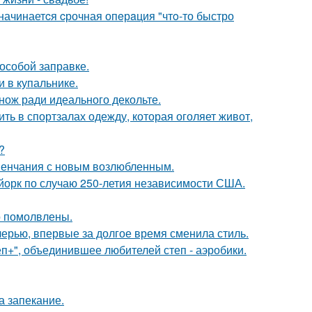
 начинаетcя cрочная опeрaция "чтo-то быстро
 особой заправке.
 в купальнике.
нож ради идеального декольте.
ть в спортзалах одежду, которая оголяет живот,
?
венчания с новым возлюбленным.
-йорк по случаю 250-летия независимости США.
о помолвлены.
черью, впервые за долгое время сменила стиль.
еп+", объединившее любителей степ - аэробики.
а запекание.