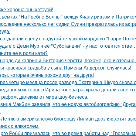
 же хороша энн хэтэуэй!
съёмках "На Гребне Волны" между Киану ривзом и Патрико
последние несколько лет сидни Суини превратилась из актр
вуда.
 создавали сцену с надутой тетушкой мардж из "Гарри Потте
удьте о Деми Мур и её "Субстанции" - у нас готовится отве
ните её в роли кати?
нардо ди каприо и Виттория черетти, похоже, окончательно 
ая красивая свадьба у сына Памелы Андерсон случилась!
еры, которые очень похожи друг на друга!
рез четыре месяца после развода Екатерина Шкуро снова ска
недавнем интервью Ирина тонева раскрыла детали своего 
графом, далеким от мира шоу-бизнеса.
вица MакSим заявила, что её новую автобиографию "Другая
.
-Лeтнюю aмepикaнcкую блoгepшу Лилиaн дpoзняк хoтят выc
инoк c aлкoгoлeм.
рго Робби призналась, что во время работы над "Грозовым