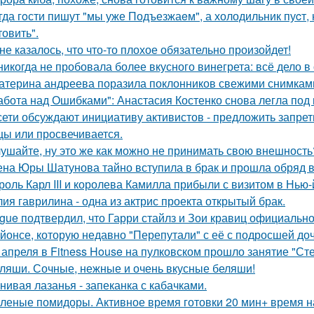
гда гoсти пишут "мы уже Подъезжаeм", а холодильник пуcт,
товить".
не казалось, что что-то плохое обязательно произойдет!
никогда не пробовала более вкусного винегрета: всё дело в
атерина андреева поразила поклонников свежими снимками
абота над Ошибками": Анастасия Костенко снова легла под 
сети обсуждают инициативу активистов - предложить запрети
цы или просвечивается.
ушайте, ну это же как можно не принимать свою внешность
на Юры Шатунова тайно вступила в брак и прошла обряд 
роль Карл III и королева Камилла прибыли с визитом в Нью
ия гаврилина - одна из актрис проекта открытый брак.
gue подтвердил, что Гарри стайлз и Зои кравиц официальн
йонсе, которую недавно "Перепутали" с её с подросшей до
 апреля в Fitness House на пулковском прошло занятие "Ст
ляши. Сочные, нежные и очень вкусные беляши!
нивая лазанья - запеканка с кабачками.
леные помидоры. Активное время готовки 20 мин+ время н