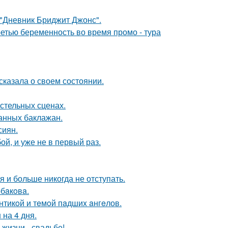
 "Дневник Бриджит Джонс".
ретью беременность во время промо - тура
сказала о своем состоянии.
стельных сценах.
нных баклажан.
сиян.
й, и уже не в первый раз.
я и больше никогда не отступать.
бaкoвa.
нтикoй и тeмoй пaдшиx aнгeлов.
 на 4 дня.
 жизни - свадьбе!