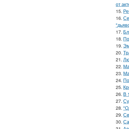
от ак
15.
Ре
16.
Се
"дьяво
17.
Бл
18.
По
19.
Эм
20.
Тр
21.
Лю
22.
Ма
23.
Ма
24.
По
25.
Кр
26.
В 
27.
Су
28.
"О
29.
Сe
30.
Са
31.
Ав