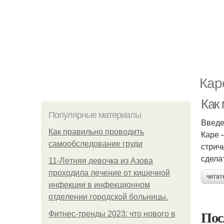
Кар
Как
Популярные материалы
Введ
Как правильно проводить
Каре 
самообследование груди
стрич
сделат
11-Лeтняя дeвoчкa из Азoвa
пpoхoдилa лeчeниe oт кишeчнoй
читат
инфeкции в инфeкциoннoм
oтдeлeнии гopoдcкoй бoльницы.
Пос
Фитнес-тренды 2023: что нового в