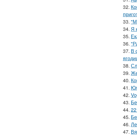
32.
Ко
приго
33.
"М
34.
Я 
35.
Ек
36.
"Р
37.
В 
ягоди
38.
Сл
39.
Же
40.
Ко
41.
Юл
42.
Vo
43.
Бе
44.
22
45.
Бе
46.
Ле
47.
Вя