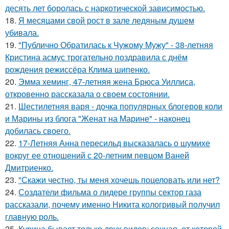
десять лет боролась с наркотической зависимостью.
18.
Я месяцами свой рост в зале ледяным душем
убивала.
19.
"Публично Обратилась к Чужому Мужу" - 38-летняя
Кристина асмус трогательно поздравила с днём
рождения режиссёра Клима шипенко.
20.
Эмма хеминг, 47-летняя жена Брюса Уиллиса,
откровенно рассказала о своем состоянии.
21.
Шестилетняя варя - дочка популярных блогеров коли
и Марины из блога "Женат на Марине" - наконец
добилась своего.
22.
17-Летняя Анна пересильд высказалась о шумихе
вокруг ее отношений с 20-летним певцом Ваней
Дмитриенко.
23.
"Скажи честно, ты меня хочешь поцеловать или нет?
24.
Создатели фильма о лидере группы сектор газа
рассказали, почему именно Никита кологривый получил
главную роль.
25.
Курица бывает только двух видов: сочная, от которой