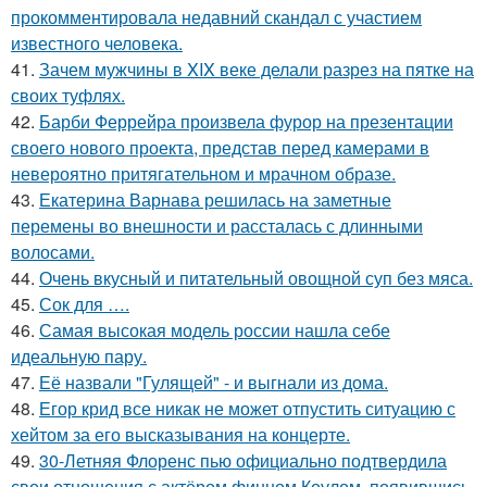
прокомментировала недавний скандал с участием
известного человека.
41.
Зачем мужчины в XIX веке делали разрез на пятке на
своих туфлях.
42.
Барби Феррейра произвела фурор на презентации
своего нового проекта, представ перед камерами в
невероятно притягательном и мрачном образе.
43.
Екатерина Варнава решилась на заметные
перемены во внешности и рассталась с длинными
волосами.
44.
Очень вкусный и питательный овощной суп без мяса.
45.
Сок для ….
46.
Самая высокая модель россии нашла себе
идеальную пару.
47.
Её назвали "Гулящей" - и выгнали из дома.
48.
Егор крид все никак не может отпустить ситуацию с
хейтом за его высказывания на концерте.
49.
30-Летняя Флоренс пью официально подтвердила
свои отношения с актёром финном Коулом, появившись