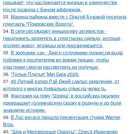
скрывает, что наслаждается жизнью в одиночестве
после развода с Беном аффлеком.
33.
Марина райкина вместе с Ольгой Бузовой посетила
спектакль "Покровские Ворота".
34.
В сети обсуждают инициативу активистов -
предложить запретить в спортзалах одежду, которая
оголяет живот, ягодицы или просвечивается.
35.
В зоопарке сан - Диего сотрудники поднесли выдр
поближе к посетителям во время лекции, чтобы
участники смогли рассмотреть их получше.
36.
"Голые Платья" Met Gala 2026.
37.
45-Летний рэпер Рэй Джей сделал заявление, от
которого у многих буквально отвисла челюсть.
38.
Фантазия на тему "Шрека" в российских реалиях
превращает голливудскую сказку в родную и до боли
знакомую историю.
39.
В Лас-вегасе прошла презентация студии Warner
Bros.
40.
"Шок и Миллионные Охваты": Олеся Иванченко