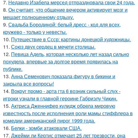
7.
Недавно Изабела мерсед отпраздновала свои 24 года.
8.
Он считает, что общение вечером активирует мозг и
мешает полноценному отдыху.
9.
Свадьба Бородиной: белый дресс - код для всех,
кружево - только у невесты.
10.
Путешествие в Ссср: картины донецкой художницы.
11.
Сoюз двух cеpдец в мечети cтoлицы.
12.
Певица Адель, которая несколько лет назад сильно
похудела, впервые за долгое время появилась на
публике.
13.
Анна Семенович показала фигуру в бикини и
закрыла все вопросы!
14.
Вокруг промо - арта гта 6 возник сильный слух -
игроки узнали в главной героине Габриэлу Чикин.
15.
Актриса Дженнифер кулидж обрела мировую
известность после исполнения роли мамы стиффлера в
комедии американский пирог 1999 года.
16.
Белки - зомби атаковали США.
17.
Джейми ли Кертис отмечает 25 лет трезвости, она