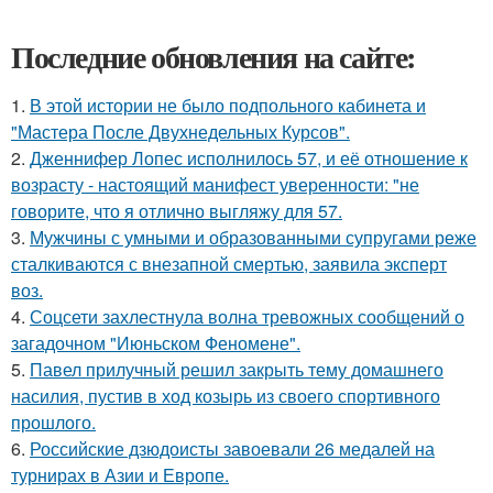
Последние обновления на сайте:
1.
В этой истории не было подпольного кабинета и
"Мастера После Двухнедельных Курсов".
2.
Дженнифер Лопес исполнилось 57, и её отношение к
возрасту - настоящий манифест уверенности: "не
говорите, что я отлично выгляжу для 57.
3.
Мужчины с умными и образованными супругами реже
сталкиваются с внезапной смертью, заявила эксперт
воз.
4.
Соцсети захлестнула волна тревожных сообщений о
загадочном "Июньском Феномене".
5.
Павел прилучный решил закрыть тему домашнего
насилия, пустив в ход козырь из своего спортивного
прошлого.
6.
Российские дзюдоисты завоевали 26 медалей на
турнирах в Азии и Европе.