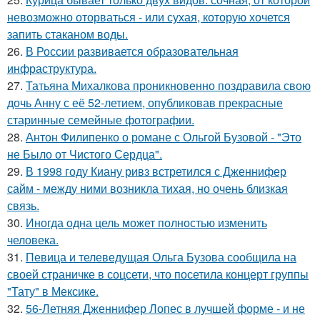
невозможно оторваться - или сухая, которую хочется
запить стаканом воды.
26.
В России развивается образовательная
инфраструктура.
27.
Татьяна Михалкова проникновенно поздравила свою
дочь Анну с её 52-летием, опубликовав прекрасные
старинные семейные фотографии.
28.
Антон Филипенко о романе с Ольгой Бузовой - "Это
не Было от Чистого Сердца".
29.
В 1998 году Киану ривз встретился с Дженнифер
сайм - между ними возникла тихая, но очень близкая
связь.
30.
Иногда одна цель может полностью изменить
человека.
31.
Певица и телеведущая Ольга Бузова сообщила на
своей страничке в соцсети, что посетила концерт группы
"Тату" в Мексике.
32.
56-Летняя Дженнифер Лопес в лучшей форме - и не