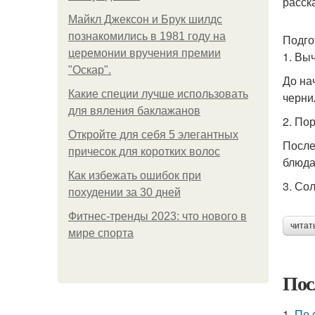
расска
Майкл Джексон и Брук шилдс
познакомились в 1981 году на
Подго
церемонии вручения премии
1. Вы
"Оскар".
До на
Какие специи лучше использовать
черни
для вяления баклажанов
2. По
Откройте для себя 5 элегантных
После
причесок для коротких волос
блюда
Как избежать ошибок при
3. Со
похудении за 30 дней
Фитнес-тренды 2023: что нового в
читат
мире спорта
Пос
1.
По 