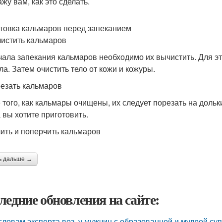
жу вам, как это сделать.
товка кальмаров перед запеканием
чистить кальмаров
чала запекания кальмаров необходимо их вычистить. Для это
ла. Затем очистить тело от кожи и кожуры.
резать кальмаров
 того, как кальмары очищены, их следует порезать на дольки 
 вы хотите приготовить.
лить и поперчить кальмаров
ь дальше →
ледние обновления на сайте:
словам эксперта воз, у мужчин с образованной и мудрой су