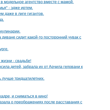
 в модельное агентство вместе с мамой.
ья" - эдже иртем.
м даже в лиге гигантов.
да.
 кулинарии.
а диване сидит какой-то посторонний чувак с
урге.
 жизни - свадьбе!
сила детей, забрала их от Арчила геловани к
ь лучше тридцатилетних.
адре, и сниматься в кино!
азала о преображениях после расставания с