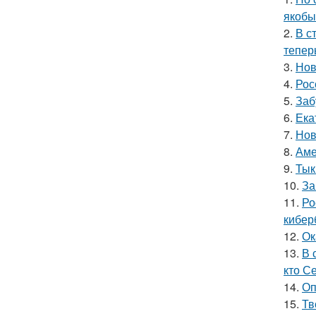
якобы
2.
В с
тепер
3.
Нов
4.
Рос
5.
Заб
6.
Ека
7.
Нов
8.
Аме
9.
Тык
10.
За
11.
Ро
кибер
12.
Ок
13.
В 
кто С
14.
Оп
15.
Тв