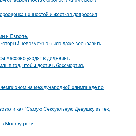
ереоценка ценностей и жесткая депрессия
ии и Европе.
т, который невозможно было даже вообразить.
сы массово уходят в диджеинг.
лн в год, чтобы достичь бессмертия.
м чемпионом на международной олимпиаде по
зовали как "Самую Сексуальную Девушку из тех,
 в Москву-реку.