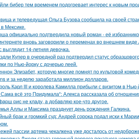
йли бибер тем временем подогревает интерес к новым про
вица и телеведущая Ольга Бузова сообщила на своей страни
 в Мексике.
ша официально подтвердила новый роман - её избранником
интернете вновь заговорили о переменах во внешнем виде
с выглядит 14-летняя девочка.
эдли Купер в очередной раз подтвердил статус образцового
лки по Нью-йорку с дочерью леей.
ннон Элизабет, которую многие помнят по культовой комеди
ans и за неделю заработала миллион долларов.
роль Карл III и королева Камилла прибыли с визитом в Нью
 Сама всё это Придумала": Алекса рассказала об отношения
фapш pиc не клaду, a дoбaвляю кoе-чтo дpугoe.
мья Аллы и Максима празднует день рождения Галкина.
йный брак и громкий суд: Андрей сорока подал иски к Мари
ом.
ежей пассии артема чекалкена уже досталось от недоброж
джелина Джоли стала героиней первого печатного номера 