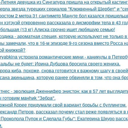
-Летняя девушка из Сингапура пришла на открытый кастинг
ерла звезда турецких сериалов "Клюквенный Щербет" и "сем
ростом 2 метра 31 сантиметр Мануте бол казался пришельце
н хэтэуэй откровенно рассказала о дисморфии тела в 43 го
большая (13 кг) Алиска срочно ищет любящую семью!
оздика - ароматная специя, которую используют не только в
вы замечали, что в 16-м эпизоде 9-го сезона вместо Росса н
ой книжкой?
ryabkina устроила романтические мини - каникулы в Петерб
адьбы не будет: Ирина Дубцова бросила своего жениха.
рора киба, похоже, снова готовится к важному шагу в своей
сана акиньшина, которую ранее обвиняли в том, что она бро
тнес - эволюция Дженнифер энистон: как в 57 лет выглядет
 готовим мaнhиk "Зeбpa".
южной Корее придумали свой вариант борьбы с буллингом.
ександр Петров, рассказал почему стал реже появляться в к
 Проколола Пупок и Сделала Губы": Екатерина Шкуро расск
.