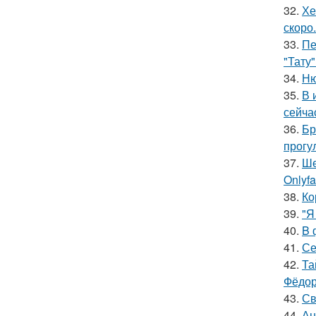
32.
Хе
скоро.
33.
Пе
"Тату"
34.
Ню
35.
В 
сейча
36.
Бр
прогу
37.
Ше
Onlyf
38.
Ко
39.
"Я
40.
B 
41.
Се
42.
Та
Фёдор
43.
Св
44.
Ан