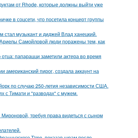
дуктам от Rhode, которые должны выйти уже
чке в соцсети, что посетила концерт группы
 стал музыкант и диджей Влад ханецкий.
 Ариелы Самойловой люди поражены тем, как
 отца: папарацци заметили актера во время
и американский пирог, создала аккаунт на
-йорк по случаю 250-летия независимости США.
х с Тимати и "разводах" с мужем.
и Мироновой, требуя права видеться с сыном
елателей.
французского Time, показав шрам после