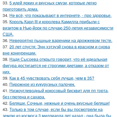
33.
5 идей ярких и вкусных смузи, которые легко
приготовить дома.
34.
Не всё, что показывают в интернете, - про здоровье.
35.
Король Карл III и королева Камилла прибыли с
визитом в Нью-йорк по случаю 250-летия независимости
США.
36.
Невероятно пышные вареники на дрожжевом тесте.
37.
20 лет спустя: Энн хэтэуэй снова в красном и снова
вне конкуренции.
38.
Надя Сысоева открыто говорит, что её идеальная
фигура достигается не строгими диетами, а отказом от
них.
39.
Как в 45 чувствовать себя лучше, чем в 35?
40.
Пирожное из кукурузных палочек.
41.
Низкоуглеводный кокосовый бисквит для пп торта,
без глютена и сахара.
42.
Беляши. Сочные, нежные и очень вкусные беляши!
43.
Только в том случае, если бы вы посмотрели на
землю из космоса 3 миллиарда лет назад - она была бы