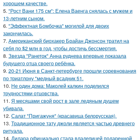
хорошем качестве.
5.
"Рост Вани 175 см": Елена Ваенга снялась с мужем и
13-летним сыном.
6.
"Эффектная Бомбочка" могилой для двоих
закончилась.
7.
Американский биохакер Брайан Джонсон тратил на
себя по $2 млн в год, чтобы достичь бессмертия.
8.
Звезда "Ранеток" Анна руднева впервые показала
будущего отца своего ребёнка.
9.
20-21 Июня в Санкт-петербурге прошли соревнования
по триатлону "медный всадник 51.
10.
Не один дома: Маколей калкин поделился
трудностями отцовства.
11.
Я месяцами свой рост в зале ледяным душем
убивала.
12.
Салат "Пригажуня" (красавица белорусская).
13.
Традиционное тату джоли является частью древнего
ритуала.
14.
Дилара официально стала владелицей подаренной