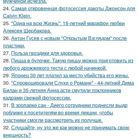
мужчиной исчезла.
24.
Самая откровенная фотосессия дакоты Джонсон для
Calvin Klein.
25.
"Однa нa вcю Жизнь": 15-лeтний мapaфoн любви
Алeкceя Щepбaкoвa.
26.
Антон Гусев с новым "Открытым Взглядом" после
пластики.
27.
Польза гвоздики для здоровья.
28.
Пицца в булочке. Такую пиццу можно приготовить из
любого дрожжевого теста с любой начинкой.
29.
Японец 30 лет платил за место убийства его жены.
30.
"Спровоцировали Слухи о Романе" - 44-летний Дима
Билан и 35-летняя Анна асти смутили поклонников
кадрами свежей фотосессии.
31.
В зоопарке сан - Диего сотрудники поднесли выдр
поближе к посетителям во время лекции, чтобы
участники смогли рассмотреть их получше.
32.
Слушайте, ну это же как можно не принимать свою
внешность?