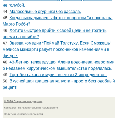
не голубой.
44.
Малосольные огурчики без рассола.
45.
Когда выкладываешь фото с вопросом "я похожа на
Марго Робби?
46.
Хотите быстрее прийти к своей цели и не тратить
время на ошибки?
47.
Звезда комедии "Поймай Толстуху, Если Сможешь"
мелисса маккарти радует поклонников изменениями в
фигуре.
48.
43-Летняя телеведущая Алена водонаева новостями
о недавнем хирургическом вмешательстве поделилась.
49.
Торт без сахара и муки - всего из 3 ингредиентов.
50.
Вкуснейшая квашеная капуста - просто бесподобный
рецепт!
© 2026 Современная девушка
Контакты
Пользовательское соглашение
Политика конфидециальности