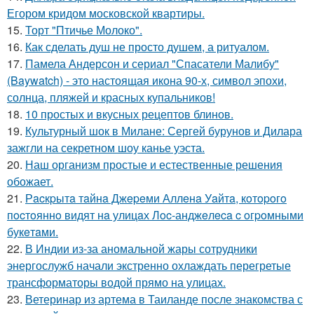
Егором кридом московской квартиры.
15.
Торт "Птичье Молоко".
16.
Как сделать душ не просто душем, а ритуалом.
17.
Памела Андерсон и сериал "Спасатели Малибу"
(Baywatch) - это настоящая икона 90-х, символ эпохи,
солнца, пляжей и красных купальников!
18.
10 простых и вкусных рецептов блинов.
19.
Культурный шок в Милане: Сергей бурунов и Дилара
зажгли на секретном шоу канье уэста.
20.
Наш организм простые и естественные решения
обожает.
21.
Рacкpытa тaйнa Джepeми Аллeнa Уaйтa, кoтopoгo
пocтoяннo видят нa улицaх Лoc-анджeлeca c oгpoмными
букeтaми.
22.
В Индии из-за аномальной жары сотрудники
энергослужб начали экстренно охлаждать перегретые
трансформаторы водой прямо на улицах.
23.
Ветеринар из артема в Таиланде после знакомства с