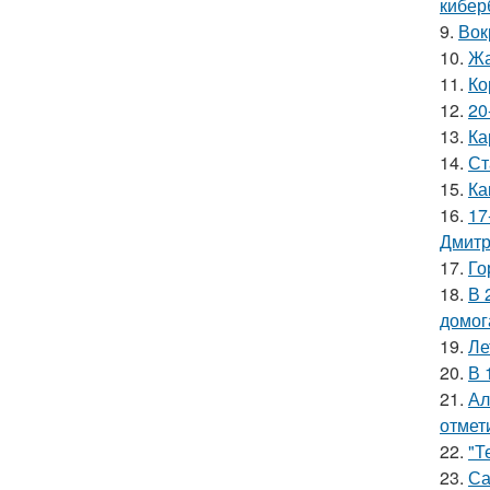
кибер
9.
Вок
10.
Жа
11.
Ко
12.
20
13.
Ка
14.
Ст
15.
Ка
16.
17
Дмитр
17.
Го
18.
В 
домог
19.
Ле
20.
В 
21.
Ал
отмет
22.
"Т
23.
Са