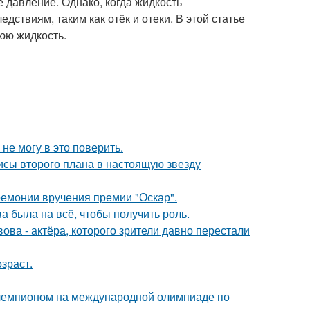
е давление. Однако, когда жидкость
дствиям, таким как отёк и отеки. В этой статье
юю жидкость.
не могу в это поверить.
исы второго плана в настоящую звезду
ремонии вручения премии "Оскар".
а была на всё, чтобы получить роль.
ва - актёра, которого зрители давно перестали
зраст.
 чемпионом на международной олимпиаде по