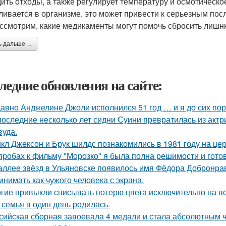
ить отходы, а также регулирует температуру и осмотическо
ливается в организме, это может привести к серьезным после
ссмотрим, какие медикаменты могут помочь сбросить лишн
ь дальше →
ледние обновления на сайте:
авно Анджелине Джоли исполнился 51 год … и я до сих пор 
последние несколько лет сидни Суини превратилась из актр
вуда.
кл Джексон и Брук шилдс познакомились в 1981 году на це
пробах к фильму "Морозко" я была полна решимости и готов
аллее звёзд в Ульяновске появилось имя Фёдора Добронраво
инимать как чужого человека с экрана.
гие привыкли списывать потерю цвета исключительно на во
 семья в один день родилась.
сийская сборная завоевала 4 медали и стала абсолютным