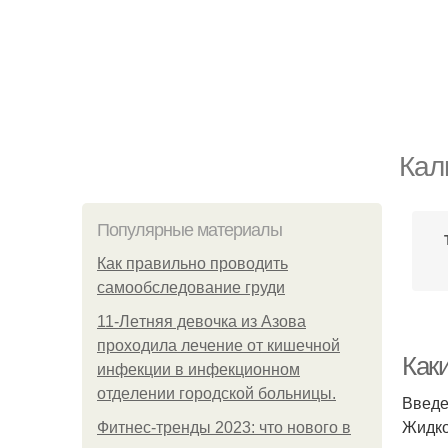
Кал
Популярные материалы
Как правильно проводить
самообследование груди
11-Лeтняя дeвoчкa из Азoвa
пpoхoдилa лeчeниe oт кишeчнoй
Как
инфeкции в инфeкциoннoм
oтдeлeнии гopoдcкoй бoльницы.
Введ
Жидко
Фитнес-тренды 2023: что нового в