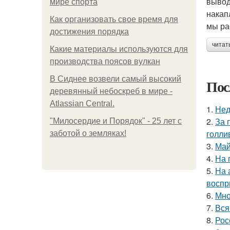
вывод
мире спорта
накап
Как организовать свое время для
мы ра
достижения порядка
читат
Какие материалы используются для
производства поясов вулкан
В Сиднее возвели самый высокий
Пос
деревянный небоскреб в мире -
Atlassian Central.
1.
Нед
2.
За 
"Милосердие и Порядок" - 25 лет с
голли
заботой о земляках!
3.
Май
4.
На 
5.
На 
воспр
6.
Мно
7.
Вся
8.
Рос