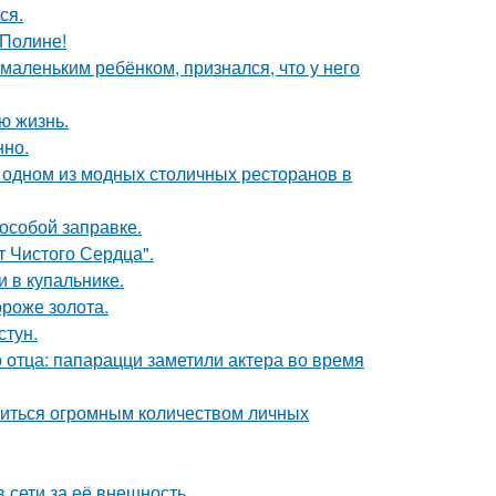
ся.
 Полине!
маленьким ребёнком, признался, что у него
ю жизнь.
нно.
 одном из модных столичных ресторанов в
 особой заправке.
т Чистого Сердца".
 в купальнике.
ороже золота.
стун.
 отца: папарацци заметили актера во время
литься огромным количеством личных
 сети за её внешность.