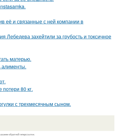
Instasamka.
в её и связанные с ней компании в
я Лебедева захейтили за грубость и токсичное
тать матерью.
ь алименты.
ют.
 потери 80 кг.
огулки с трехмесячным сыном.
казании обратной гиперссылки.