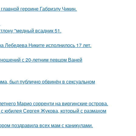
в главной героине Габриэлу Чикин.
.
тлону "медный всадник 51.
 Лебедева Никите исполнилось 17 лет.
отношений с 20-летним певцом Ваней
зма, был публично обвинён в сексуальном
-летнего Марио сорренти на виргинские острова.
 с юбилея Сергея Жукова, который с размахом
ором поздравила всех мам с каникулами.