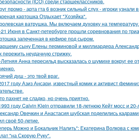
безопасности (ICO) среди старшеклассников.
руг промо - арта гта 6 возник сильный слух - игроки узнали 
реная картошка Отдыхает "Хозяйка".
ролевская ватрушка. Мы включаем духовку на температуру
-21 Июня в Санкт-петербурге прошли соревнования по триа
ртошка запеченная в кефире под сыром.
аршему сыну Елены перминовой и миллиардера Александра
к пережить неудачную стрижку.
-Летняя Анна пересильд высказалась о шумихе вокруг ее 
иенко.
рячий душ - это твой враг.
2017 году Азиз Ансари, известный комик и активист фемини
ательстве.
то пахнет не сладко, но очень приятно.
1993 году Calvin Klein отправили 18-летнюю Кейт мосс и 20
ександр Овечкин и Анастасия шубская поделились кадрами
ил своё 50-летие.
еперь Можно и Бокальчик Налить": Екатерина Волкова с юм
лат "на Скорую Руку".