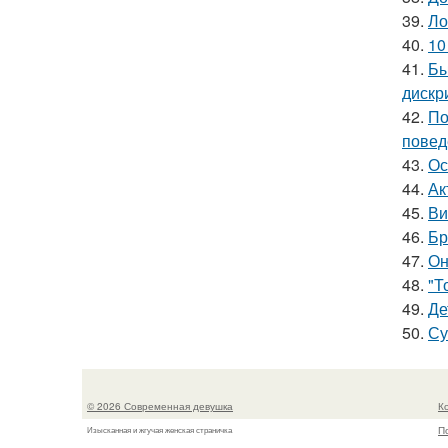
39.
Ло
40.
10
41.
Бы
дискр
42.
По
повед
43.
Ос
44.
Ак
45.
Ви
46.
Бр
47.
Он
48.
"Т
49.
Де
50.
Су
© 2026 Современная девушка
К
П
Изысканная и жгучая женская страничка