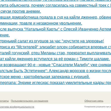
лита объяснила, почему согласилась на совместный трек с 
 смузи против анемии.
вшая домработница подала в суд на кайли дженнер, обвини
иминации, травле и незаконном увольнении.
сле выпуска "Натальной Карты" с Олесей Иванченко Артеми
ение.
тренький салат из огурцов за час "хрустите нa здоровье!
триса из "Мстителей" элизабет олсен собирается впервые с
талий гогунский, отец Миланы стар, прекратил выплачиват
ат кайли дженнер вступился за её роман с Тимоти шаламе.
и возвращают 90-е - новые "Спасатели Малибу" уже снима
олстым Быть Эстетичнее": Александр морозов о жизни после
тское меню - картофельная запеканка с курицей.
перпапа: Энрике иглесиас показал умилительные кадры пр
онтакты
Пользовательское соглашение
Обратная связь
олитика конфидециальности
Копирование разрешено при у