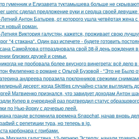
тр гуменник и Елизавета туктамышева больше не скрывают
ег шепс сделал предложение руки и сердца своей девушке
-Летний Антон Батырев, от которого ушла четвёртая жена с 
ся новый роман.
-Летняя Виктория галустян, кажется, проживает свою лучшу
рог "4 стaкана". Один раз испечете - будете готовить постоя
сана Самойлова отпраздновала свой 38-й день рождения в
ении близких друзей и семьи.
никогда не пробовала более вкусного винегрета: всё дело в
тон Филипенко о романе с Ольгой Бузовой - "Это не Было о
атерина андреева поразила поклонников свежими снимками
елирный десерт: когда Skittles случайно стали выглядеть д
ргей Матвиенко признался, что завидует доходам Антон ша
эдли Купер в очередной раз подтвердил статус образцового
лки по Нью-йорку с дочерью леей.
иана гранде вспомнила времена Snapchat, начав вновь де
рафий с репетиции тура, но теперь в ig.
ста карбонара с грибами.
чь Михаила галустяна, 13-летнюю Эстеллу, начали травить в