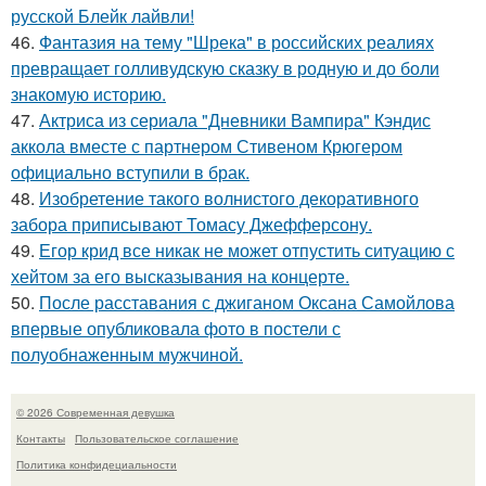
русской Блейк лайвли!
46.
Фантазия на тему "Шрека" в российских реалиях
превращает голливудскую сказку в родную и до боли
знакомую историю.
47.
Актриса из сериала "Дневники Вампира" Кэндис
аккола вместе с партнером Стивеном Крюгером
официально вступили в брак.
48.
Изобретение такого волнистого декоративного
забора приписывают Томасу Джефферсону.
49.
Егор крид все никак не может отпустить ситуацию с
хейтом за его высказывания на концерте.
50.
После расставания с джиганом Оксана Самойлова
впервые опубликовала фото в постели с
полуобнаженным мужчиной.
© 2026 Современная девушка
Контакты
Пользовательское соглашение
Политика конфидециальности