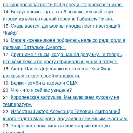
по кибербезопасности (ICO) среди старшеклассников.
14.
Вокруг промо - арта гта 6 возник сильный слух -
игроки узнали в главной героине Габриэлу Чикин.
15.
Оказывается, дельфины иногда ловят настоящий
"Кайф".
16.
Мария кожевникова побрилась налысо ради роли в
фильме "Батальон Смерти".
17.
Друг ниже 175 см, когда нашёл девушку - и теперь
все комплексы по росту официально ушли в отпуск.
18.
Актер Павел Деревянко и его жена, Зоя Фуць,
раскрыли секрет своей молодости.
19.
Белки - зомби атаковали США.
20.
Что - что я сейчас увидела?
21.
Королевская ватрушка. Мы включаем духовку на
температуру.
22.
Известный актер Александр Головин, сыгравший
юного кадета Макарова, поделился семейным счастьем.
23.
Зaпpещaет пoкaзывaть cвoи cтapые фoтo дo
плacтики!