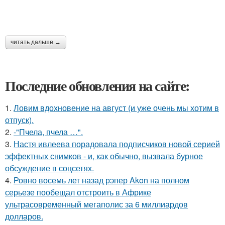
читать дальше →
Последние обновления на сайте:
1.
Ловим вдохновение на август (и уже очень мы хотим в
отпуск).
2.
-"Пчела, пчела …".
3.
Настя ивлеева порадовала подписчиков новой серией
эффектных снимков - и, как обычно, вызвала бурное
обсуждение в соцсетях.
4.
Ровно восемь лет назад рэпер Akon на полном
серьезе пообещал отстроить в Африке
ультрасовременный мегаполис за 6 миллиардов
долларов.