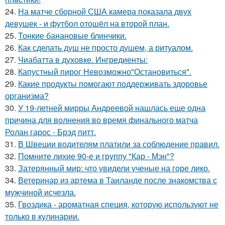
24.
На матче сборной США камера показала двух
девушек - и футбол отошёл на второй план.
25.
Тонкие банановые блинчики.
26.
Как сделать душ не просто душем, а ритуалом.
27.
Чиабатта в духовке. Ингредиенты:
28.
Капустный пирог Невозможно"Остановиться".
29.
Какие продукты помогают поддерживать здоровье
организма?
30.
У 19-летней мирры Андреевой нашлась еще одна
причина для волнения во время финального матча
Ролан гарос - Брэд питт.
31.
В Швеции водителям платили за соблюдение правил.
32.
Помните лихие 90-е и группу "Кар - Мэн"?
33.
Затерянный мир: что увидели ученые на горе лико.
34.
Ветеринар из артема в Таиланде после знакомства с
мужчиной исчезла.
35.
Гвоздика - ароматная специя, которую используют не
только в кулинарии.