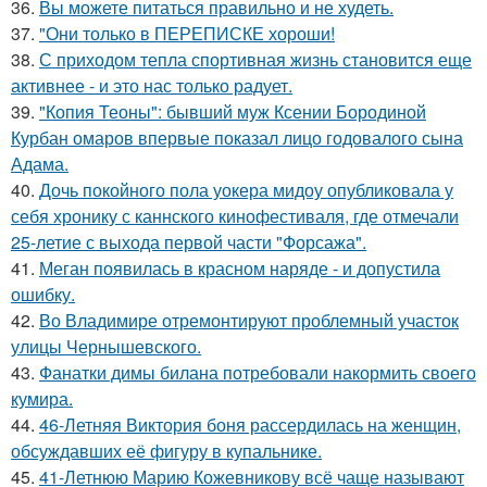
36.
Вы можете питаться правильно и не худеть.
37.
"Они только в ПЕРЕПИСКЕ хороши!
38.
С приходом тепла спортивная жизнь становится еще
активнее - и это нас только радует.
39.
"Копия Теоны": бывший муж Ксении Бородиной
Курбан омаров впервые показал лицо годовалого сына
Адама.
40.
Дочь покойного пола уокера мидоу опубликовала у
себя хронику с каннского кинофестиваля, где отмечали
25-летие с выхода первой части "Форсажа".
41.
Меган появилась в красном наряде - и допустила
ошибку.
42.
Во Владимире отремонтируют проблемный участок
улицы Чернышевского.
43.
Фанатки димы билана потребовали накормить своего
кумира.
44.
46-Летняя Виктория боня рассердилась на женщин,
обсуждавших её фигуру в купальнике.
45.
41-Летнюю Марию Кожевникову всё чаще называют