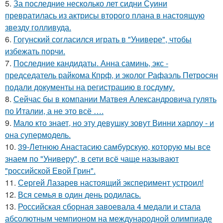
5.
За последние несколько лет сидни Суини
превратилась из актрисы второго плана в настоящую
звезду голливуда.
6.
Гогунский согласился играть в "Универе", чтобы
избежать порчи.
7.
Последние кандидаты. Анна саминь, экс -
председатель райкома Кпрф, и эколог Рафаэль Петросян
подали документы на регистрацию в госдуму.
8.
Сейчас бы в компании Матвея Александровича гулять
по Италии, а не это всё ….
9.
Мало кто знает, но эту девушку зовут Винни харлоу - и
она супермодель.
10.
39-Летнюю Анастасию самбурскую, которую мы все
знаем по "Универу", в сети всё чаще называют
"российской Евой Грин".
11.
Сергей Лазарев настоящий эксперимент устроил!
12.
Вся семья в один день родилась.
13.
Российская сборная завоевала 4 медали и стала
абсолютным чемпионом на международной олимпиаде