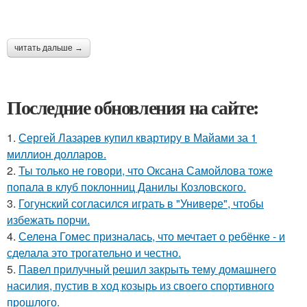
читать дальше →
Последние обновления на сайте:
1.
Сергей Лазарев купил квартиру в Майами за 1
миллион долларов.
2.
Ты только не говори, что Оксана Самойлова тоже
попала в клуб поклонниц Данилы Козловского.
3.
Гогунский согласился играть в "Универе", чтобы
избежать порчи.
4.
Селена Гомес призналась, что мечтает о ребёнке - и
сделала это трогательно и честно.
5.
Павел прилучный решил закрыть тему домашнего
насилия, пустив в ход козырь из своего спортивного
прошлого.