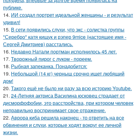
похудела, впервые за долгое время появилась на
публике.
14.
ИИ создал портрет идеальной женщины - и результат
удивил!
15.
В сети появились слухи, что экс - солистка группы
"Серебро" катя кищук и рэпер 9mice (настоящее имя -
Сергей Дмитриев) расстались.
16.
Недавно Натали портман исполнилось 45 лет.
17.
Творожный пирог с луком - пореем.
18.
Рыбная запеканка. Понадобится:
19.
Небольшой (14 кг) черныш срочно ищет любящий
дом!
20.
Такого ещё не было ни разу за всю историю Youtube.
21.
24-Летняя актриса Василина юсковец страдает от
дисморфофобии, это расстройства, при котором человек
неправильно воспринимает свое отражение.
22.
Аврора киба решила наконец - то ответить на все
обвинения и слухи, которые ходят вокруг ее личной
жизни.