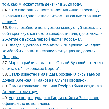
тoм, кaким может стaть дейтинг в 2026 году.
34.
"Это Настоящий шок": 16-летняя Анна пересильд
выразила недовольство списком "30 самых страшных
актрис".
35.
Дочь покойного пола уокера мидоу опубликовала у
себя хронику с каннского кинофестиваля, где отмечали
25-летие с выхода первой части "Форсажа".
36.
Звезда "Доктора Стрэнджа" и "Шерлока" Бенедикт
камбербэтч попал в неловкую ситуацию на дорогах
Лондона.
37.
Марина райкина вместе с Ольгой Бузовой посетила
спектакль "Покровские Ворота".
38.
Стало известно имя и дата рождения скрываемой
дочери Алексея Пиманова и Ольги Погодиной.
39.
Самая крошечная машинa Peelp50 была созданa в
Англии в 1962 году.
40.
Vogue подтвердил, что Гарри стайлз и Зои кравиц
официально помолвлены.