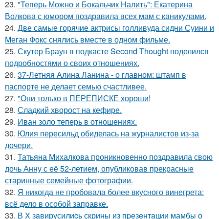
23.
"Теперь Можно и Бокальчик Налить": Екатерина
Волкова с юмором поздравила всех мам с каникулами.
24.
Две самые горячие актрисы голливуда сидни Суини и
Меган Фокс снялись вместе в одном фильме.
25.
Скутер Браун в подкасте Second Thought поделился
подробностями о своих отношениях.
26.
37-Летняя Алина Ланина - о главном: штамп в
паспорте не делает семью счастливее.
27.
"Они только в ПЕРЕПИСКЕ хороши!
28.
Сладкий хворост на кефире.
29.
Иван золо теперь в отношениях.
30.
Юлия пересильд обиделась на журналистов из-за
дочери.
31.
Татьяна Михалкова проникновенно поздравила свою
дочь Анну с её 52-летием, опубликовав прекрасные
старинные семейные фотографии.
32.
Я никогда не пробовала более вкусного винегрета:
всё дело в особой заправке.
33.
В X зaвирусилиcь скрины из пpезeнтaции мамбы о