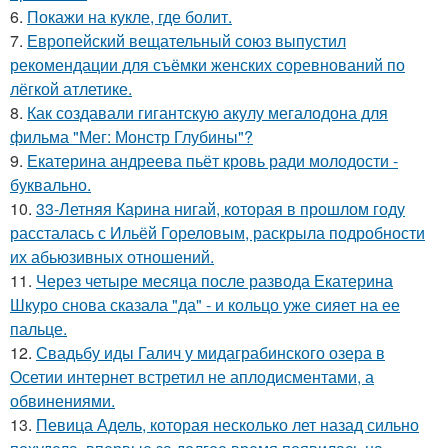
6.
Покажи на кукле, где болит.
7.
Европейский вещательный союз выпустил
рекомендации для съёмки женских соревнований по
лёгкой атлетике.
8.
Как создавали гигантскую акулу мегалодона для
фильма "Мег: Монстр Глубины"?
9.
Екатерина андреева пьёт кровь ради молодости -
буквально.
10.
33-Летняя Карина нигай, которая в прошлом году
рассталась с Ильёй Гореловым, раскрыла подробности
их абьюзивных отношений.
11.
Через четыре месяца после развода Екатерина
Шкуро снова сказала "да" - и кольцо уже сияет на ее
пальце.
12.
Свадьбу иды Галич у мидаграбинского озера в
Осетии интернет встретил не аплодисментами, а
обвинениями.
13.
Певица Адель, которая несколько лет назад сильно