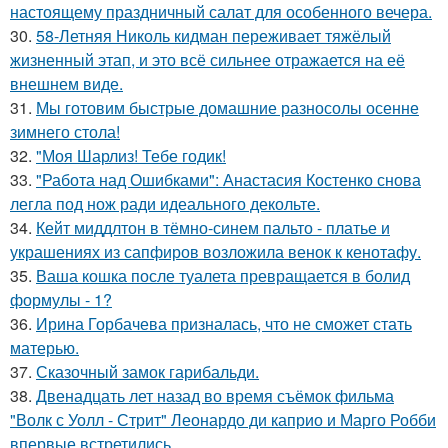
настоящему праздничный салат для особенного вечера.
30.
58-Летняя Николь кидман переживает тяжёлый
жизненный этап, и это всё сильнее отражается на её
внешнем виде.
31.
Мы готовим быстрые домашние разносолы осенне
зимнего стола!
32.
"Моя Шарлиз! Тебе годик!
33.
"Работа над Ошибками": Анастасия Костенко снова
легла под нож ради идеального декольте.
34.
Кейт миддлтон в тёмно-синем пальто - платье и
украшениях из сапфиров возложила венок к кенотафу.
35.
Ваша кошка после туалета превращается в болид
формулы - 1?
36.
Ирина Горбачева призналась, что не сможет стать
матерью.
37.
Сказочный замок гарибальди.
38.
Двенадцать лет назад во время съёмок фильма
"Волк с Уолл - Стрит" Леонардо ди каприо и Марго Робби
впервые встретились.