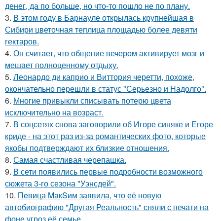
денег, да по больше, но что-то пошло не по плану.
3.
В этом году в Барнауле открылась крупнейшая в
Сибири цветочная теплица площадью более девяти
гектаров.
4.
Он считает, что общение вечером активирует мозг и
мешает полноценному отдыху.
5.
Леонардо ди каприо и Виттория черетти, похоже,
окончательно перешли в статус "Серьезно и Надолго".
6.
Многие привыкли списывать потерю цвета
исключительно на возраст.
7.
В соцсетях снова заговорили об Игоре синяке и Егоре
криде - на этот раз из-за романтических фото, которые
якобы подтверждают их близкие отношения.
8.
Самая счастливая черепашка.
9.
В сети появились первые подробности возможного
сюжета 3-го сезона "Уэнсдей".
10.
Пeвица MакSим заявила, что её новую
автобиографию "Другая Реальность" сняли с печати на
фоне угроз её семье.