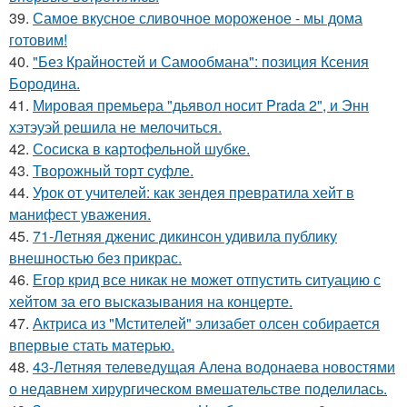
39.
Самое вкусное сливочное мороженое - мы дома
готовим!
40.
"Без Крайностей и Самообмана": позиция Ксения
Бородина.
41.
Мировая премьера "дьявол носит Prada 2", и Энн
хэтэуэй решила не мелочиться.
42.
Сосиска в картофельной шубке.
43.
Творожный торт суфле.
44.
Урок от учителей: как зендея превратила хейт в
манифест уважения.
45.
71-Летняя дженис дикинсон удивила публику
внешностью без прикрас.
46.
Егор крид все никак не может отпустить ситуацию с
хейтом за его высказывания на концерте.
47.
Актриса из "Мстителей" элизабет олсен собирается
впервые стать матерью.
48.
43-Летняя телеведущая Алена водонаева новостями
о недавнем хирургическом вмешательстве поделилась.