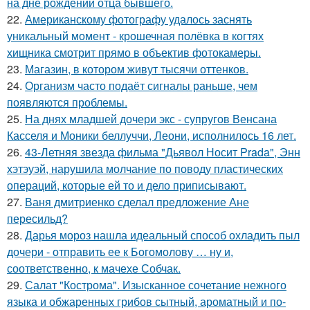
на дне рождении отца бывшего.
22.
Американскому фотографу удалось заснять
уникальный момент - крошечная полёвка в когтях
хищника смотрит прямо в объектив фотокамеры.
23.
Магазин, в котором живут тысячи оттенков.
24.
Организм часто подаёт сигналы раньше, чем
появляются проблемы.
25.
На днях младшей дочери экс - супругов Венсана
Касселя и Моники беллуччи, Леони, исполнилось 16 лет.
26.
43-Летняя звезда фильма "Дьявол Носит Prada", Энн
хэтэуэй, нарушила молчание по поводу пластических
операций, которые ей то и дело приписывают.
27.
Ваня дмитриенко сделал предложение Ане
пересильд?
28.
Дарья мороз нашла идеальный способ охладить пыл
дочери - отправить ее к Богомолову … ну и,
соответственно, к мачехе Собчак.
29.
Салат "Кострома". Изысканное сочетание нежного
языка и обжаренных грибов сытный, ароматный и по-