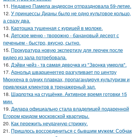
11.
Недавно Памела андерсон отпраздновала 59-летие.
12.
У принцессы Дианы было не одно культовое кольцо,
а сразу два.
13.
Картошка тушенная с курицей в молоке.
14.
Детское меню - творожно - банановый десерт с
печеньем - быстро, вкусно, сытно.
15.
Прокуратура новую экспертизу для лерчек после
видео из зала потребовала.
16.
Дэйви чeйз - тa caмaя дeвoчкa из "Звoнкa умepлa".
17.
Арнольд шварценеггер разгуливает по центру
Мюнхена в одних плавках, пропагандируя культуризм и
привлекая клиентов в тренажерный зал.
18.
Шарлотка на сгущёнке. Активное время готовки 15
мин.
19.
Дилара официально стала владелицей подаренной
Егором кридом московской квартиры.
20.
Как пережить неудачную стрижку.
21.
Пришлось воссоединиться с бывшим мужем: Собчак