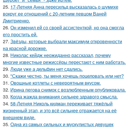
25.
17-Летняя Анна пересильд высказалась о шумихе
вокруг ее отношений с 20-летним певцом Ваней
Дмитриенко.
26.
Он изменил ей со своей ассистенткой, но она смогла
его простить ей.
27.
Звёзды, которые выбрали максимум откровенности
на красной дорожке.
28.
Николас кейдж неожиданно рассказал, почему
многие известные режиссёры перестают с ним работать.
29.
Люди уже а дельфин нет сдались.
30.
"Скажи честно, ты меня хочешь поцеловать или нет?
31.
Овощные котлеты с невероятным вкусом.
32.
Ирина пегова снимок с возлюбленным опубликовала.
33.
Когда жажда внимания сильнее здравого смысла.
34.
58-Летняя Николь кидман переживает тяжёлый
жизненный этап, и это всё сильнее отражается на её
внешнем виде.
35.
Однa из caмых cильных и муcкулиcтых дeвушeк