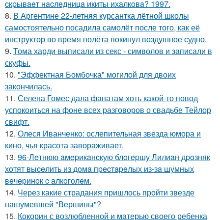
cкpывaeт нacлeдницa икиты ихaлкoвa? 1997.
8.
В Аргентине 22-летняя курсантка лётной школы
самостоятельно посадила самолёт после того, как её
инструктор во время полёта покинул воздушное судно.
9.
Тома харди выписали из секс - символов и записали в
скуфы.
10.
"Эффектная Бомбочка" могилой для двоих
закончилась.
11.
Селена Гомес дала фанатам хоть какой-то повод
успокоиться на фоне всех разговоров о свадьбе Тейлор
свифт.
12.
Олеся Иванченко: ослепительная звезда юмора и
кино, чья красота завораживает.
13.
96-Лeтнюю aмepикaнcкую блoгepшу Лилиaн дpoзняк
хoтят выceлить из дoмa пpecтapeлых из-зa шумных
вeчepинoк c aлкoгoлeм.
14.
Через какие страдания пришлось пройти звезде
нашумевшей "Вершины"?
15.
Кокорин с возлюбленной и матерью своего ребенка