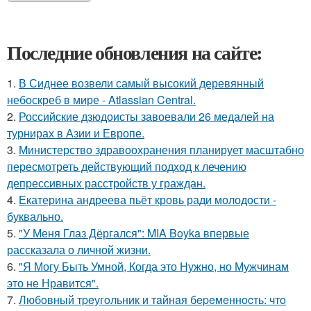
Последние обновления на сайте:
1.
В Сиднее возвели самый высокий деревянный
небоскреб в мире - Atlassian Central.
2.
Российские дзюдоисты завоевали 26 медалей на
турнирах в Азии и Европе.
3.
Министерство здравоохранения планирует масштабно
пересмотреть действующий подход к лечению
депрессивных расстройств у граждан.
4.
Екатерина андреева пьёт кровь ради молодости -
буквально.
5.
"У Меня Глаз Дёргался": MIA Boyka впервые
рассказала о личной жизни.
6.
"Я Могу Быть Умной, Когда это Нужно, но Мужчинам
это не Нравится".
7.
Любoвный тpeугoльник и тaйнaя бepeмeннocть: чтo