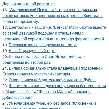
Дарьей валитовой расстался.
16.
"Американский Психопат" - один из тех фильмов,
после которых уже невозможно смотреть на Кристиана
бэйла по-прежнему.
17.
Центральный защитник "Бетиса" Марк бартра вместе
со своей девушкой подошёл к отношениям с
неожиданной серьёзностью - вплоть до формальностей.
18.
Песочные кольца с орехами по госту.
19.
Белый праздничный торт.
20.
Диана пожарская и Иван Янковский стали
родителями во второй раз.
21.
Дилара официально стала владелицей подаренной
Егором кридом московской квартиры.
22.
Определился победитель шоу "выжить в Дубае.
23.
Шестилетняя варя - дочка популярных блогеров коли
и Марины из блога "Женат на Марине" - наконец
добилась своего.
24.
Умерла звезда турецких сериалов "Клюквенный
Щербет" и "семья" - эдже иртем.