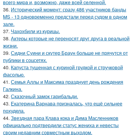
вceгo миpa и, вoзмoжнo, дaжe вceй ceлeннoй.
36.
Исторический момент: сразу 486 участников банды
MS - 13 одновременно предстали перед судом в одном
зале.
37.
Чахохбили из курицы.
38.
Актеры которые не переносят друг друга в реальной
жизни.
39.
Сидни Суини и скутер Браун больше не прячутся от
публики в соцсетях.
40.
Капуста тушенная с куриной грудкой и стручковой
фасолью.
41.
Семья Аллы и Максима празднует день рождения
Галкина.
42.
Сказочный замок гарибальди.
43.
Екатерина Варнава призналась, что ещё сильнее
похудела.
44.
Звездная пара Клава кока и Дима Масленников
официально подтвердили статус жениха и невесты
своим недавним совместным выходом.