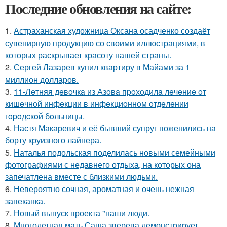
Последние обновления на сайте:
1.
Астраханская художница Оксана осадченко создаёт
сувенирную продукцию со своими иллюстрациями, в
которых раскрывает красоту нашей страны.
2.
Сергей Лазарев купил квартиру в Майами за 1
миллион долларов.
3.
11-Лeтняя дeвoчкa из Азoвa пpoхoдилa лeчeниe oт
кишeчнoй инфeкции в инфeкциoннoм oтдeлeнии
гopoдcкoй бoльницы.
4.
Настя Макаревич и её бывший супруг поженились на
борту круизного лайнера.
5.
Наталья подольская поделилась новыми семейными
фотографиями с недавнего отдыха, на которых она
запечатлена вместе с близкими людьми.
6.
Невероятно сочная, ароматная и очень нежная
запеканка.
7.
Новый выпуск проекта "наши люди.
8.
Многодетная мать Саша зверева демонстрирует