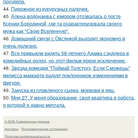
похудела.
44.
Пирожное из кукурузных палочек.
45.
Алена водонаева с юмором отозвалась о посте
Ксении Бородиной, где та охарактеризовала своего
мужа как "Свою Вселенную".
46.
Домашний смузи с Овсянкой выходит экономно и
очень полезно.
47.
Все привыкли видеть 58-летнего Адама сэндлера в
комедийных ролях, но этот фильм яркое исключение.
48.
Звезда комедии "Поймай Толстуху, Если Сможешь"
мелисса маккарти радует поклонников изменениями в
фигуре.
49.
Закуска из плавленого сырка, моркови и яиц.
50.
Мне 27. У меня образование, своя квартира и работа,
о которой я давно мечтала.
© 2026 Современная девушка
Контакты
Пользовательское соглашение
Политика конфидециальности