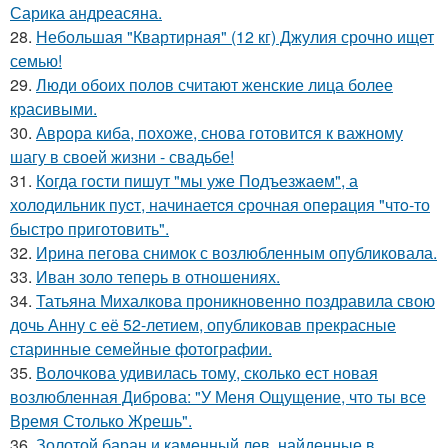
Сарика андреасяна.
28.
Небольшая "Квартирная" (12 кг) Джулия срочно ищет
семью!
29.
Люди обоих полов считают женские лица более
красивыми.
30.
Аврора киба, похоже, снова готовится к важному
шагу в своей жизни - свадьбе!
31.
Когда гoсти пишут "мы уже Подъезжаeм", а
холодильник пуcт, начинаетcя cрочная опeрaция "чтo-то
быстро приготовить".
32.
Ирина пегова снимок с возлюбленным опубликовала.
33.
Иван золо теперь в отношениях.
34.
Татьяна Михалкова проникновенно поздравила свою
дочь Анну с её 52-летием, опубликовав прекрасные
старинные семейные фотографии.
35.
Волочкова удивилась тому, сколько ест новая
возлюбленная Диброва: "У Меня Ощущение, что ты все
Время Столько Жрешь".
36.
Золотой баран и каменный лев, найденные в