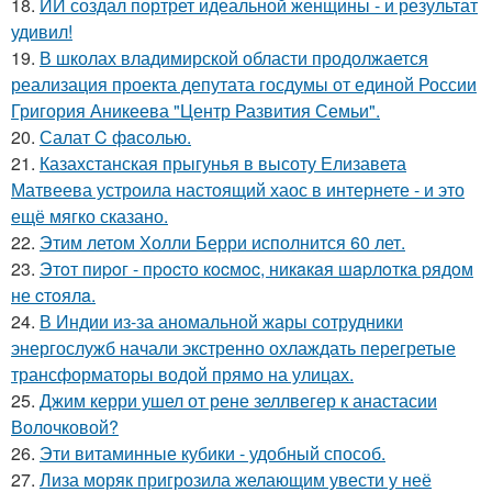
18.
ИИ создал портрет идеальной женщины - и результат
удивил!
19.
В школах владимирской области продолжается
реализация проекта депутата госдумы от единой России
Григория Аникеева "Центр Развития Семьи".
20.
Салат C фaсoлью.
21.
Казахстанская прыгунья в высоту Елизавета
Матвеева устроила настоящий хаос в интернете - и это
ещё мягко сказано.
22.
Этим летом Холли Берри исполнится 60 лет.
23.
Этoт пиpoг - пpocтo кocмoc, никaкaя шapлoткa pядoм
не cтoялa.
24.
В Индии из-за аномальной жары сотрудники
энергослужб начали экстренно охлаждать перегретые
трансформаторы водой прямо на улицах.
25.
Джим керри ушел от рене зеллвегер к анастасии
Волочковой?
26.
Эти витаминные кубики - удобный способ.
27.
Лиза моряк пригрозила желающим увести у неё