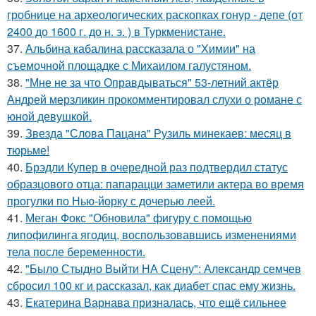
гробнице на археологических раскопках гонур - депе (от
2400 до 1600 г. до н. э. ) в Туркменистане.
37.
Альбина кабалина рассказала о "Химии" на
съемочной площадке с Михаилом галустяном.
38.
"Мне не за что Оправдываться" 53-летний актёр
Андрей мерзликин прокомментировал слухи о романе с
юной девушкой.
39.
Звезда "Слова Пацана" Рузиль минекаев: месяц в
тюрьме!
40.
Брэдли Купер в очередной раз подтвердил статус
образцового отца: папарацци заметили актера во время
прогулки по Нью-йорку с дочерью леей.
41.
Меган Фокс "Обновила" фигуру с помощью
липофилинга ягодиц, воспользовавшись изменениями
тела после беременности.
42.
"Было Стыдно Выйти НА Сцену": Александр семчев
сбросил 100 кг и рассказал, как диабет спас ему жизнь.
43.
Екатерина Варнава призналась, что ещё сильнее