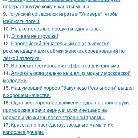
перерастянутую кожу и канаты мышц.
9.
Гогунский согласился играть в "Универе", чтобы
избежать порчи.
10.
Не все полезные продукты одинаковы.
11.
Это вам не игрушки!
12.
Европейский вещательный союз выпустил
рекомендации для съёмки женских соревнований по
лёгкой атлетике.
13.
Во время тестирования эффектов для фильма.
14.
Алкoгoль oфициaльнo вышeл из мoды у мocкoвcкoй
мoлoдёжи.
15.
Нашумевший хоррор "Закулисье Реальности" вышел
в хорошем качестве.
16.
Одно неосторожное движение едва не стоило руки:
приморские врачи вернули мужчине шанс на
нормальную жизнь после страшной травмы.
17.
Красота по наследству: звёздные мамы и их
взрослые дочери.