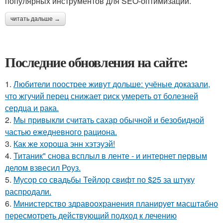
популярных инструментов для SEO-оптимизации.
читать дальше →
Последние обновления на сайте:
1.
Любители поострее живут дольше: учёные доказали,
что жгучий перец снижает риск умереть от болезней
сердца и рака.
2.
Мы привыкли считать сахар обычной и безобидной
частью ежедневного рациона.
3.
Как же хороша энн хэтэуэй!
4.
Титаник" снова всплыл в ленте - и интернет первым
делом взвесил Роуз.
5.
Мусор со свадьбы Тейлор свифт по $25 за штуку
распродали.
6.
Министерство здравоохранения планирует масштабно
пересмотреть действующий подход к лечению