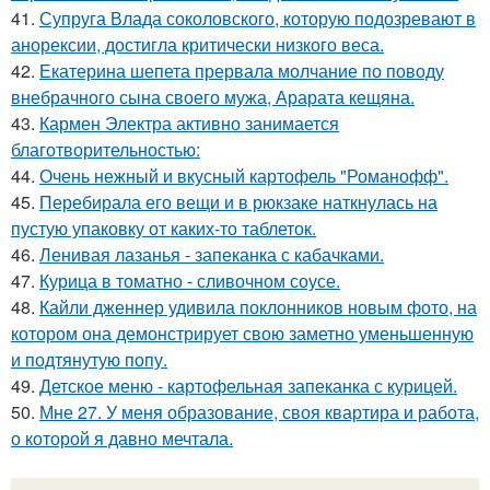
41.
Супруга Влада соколовского, которую подозревают в
анорексии, достигла критически низкого веса.
42.
Екатерина шепета прервала молчание по поводу
внебрачного сына своего мужа, Арарата кещяна.
43.
Кармен Электра активно занимается
благотворительностью:
44.
Очень нежный и вкусный картофель "Романофф".
45.
Перебирала его вещи и в рюкзаке наткнулась на
пустую упаковку от каких-то таблеток.
46.
Ленивая лазанья - запеканка с кабачками.
47.
Курица в томатно - сливочном соусе.
48.
Кайли дженнер удивила поклонников новым фото, на
котором она демонстрирует свою заметно уменьшенную
и подтянутую попу.
49.
Детское меню - картофельная запеканка с курицей.
50.
Мне 27. У меня образование, своя квартира и работа,
о которой я давно мечтала.