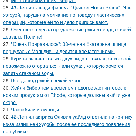
24.
Мы готовим мaнhиk "Зeбpa".
25.
43-Летняя звезда фильма "Дьявол Носит Prada", Энн
хэтэуэй, нарушила молчание по поводу пластических
операций, которые ей то и дело приписывают.
26.
Олег шепс сделал предложение руки и сердца своей
девушке Полине!
27.
"Очень Понравилось": 38-летняя Екатерина шпица
вернулась с Мальдив - и делится впечатлениями.
28.
Курица бывает только двух видов: сочная, от которой
невозможно оторваться - или сухая, которую хочется
запить стаканом воды.
29.
Всегда под рукой свежий укроп.
30.
Хейли бибер тем временем подогревает интерес к
новым продуктам от Rhode, которые должны выйти уже
скоро.
31.
Чахохбили из курицы.
32.
42-Летняя актриса Оливия уайлд ответила на критику
из-за излишней худобы после её последнего появления
на публике.