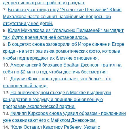
депрессивных расстройств у граждан.
7.
Бывшая участница шоу "Уральские Пельмени" Юлия
Михалкова часто слышит назойливые вопросы об
отсутствии у неё детей.
8.
Юлия Михалкова из "Уральских Пельменей" выглядит
так, будто время для неё остановилось.
9.
В соцсетях снова заговорили об Игоре синяке и Егоре
криде - на этот раз из-за романтических фото, которые
якобы подтверждают их близкие отношения.
10.
Американский биохакер Брайан Джонсон тратил на
себя по $2 млн в год, чтобы достичь бессмертия.
11.
Джулия Фокс снова доказывает, что бельё - это
полноценный наряд.
12.
На внеочередном съезде в Москве выдвинули
кандидатов в госдуму и приняли обновлённую
программу экологической партии.
13.
Филипп Киркоров снова удивил образом - поклонники
уже сравнивают его с Майклом Джексоном.
14.
"Коля Оставил Квартиру Ребенку, Уехал с