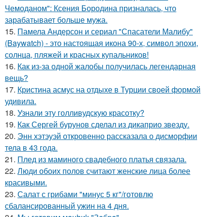
Чемоданом": Ксения Бородина призналась, что
зарабатывает больше мужа.
15.
Памела Андерсон и сериал "Спасатели Малибу"
(Baywatch) - это настоящая икона 90-х, символ эпохи,
солнца, пляжей и красных купальников!
16.
Как из-за одной жалобы получилась легендарная
вещь?
17.
Кристина асмус на отдыхе в Турции своей формой
удивила.
18.
Узнали эту голливудскую красотку?
19.
Как Сергей бурунов сделал из дикаприо звезду.
20.
Энн хэтэуэй откровенно рассказала о дисморфии
тела в 43 года.
21.
Плед из маминого свадебного платья связала.
22.
Люди обоих полов считают женские лица более
красивыми.
23.
Салат с грибами "минус 5 кг"/готовлю
сбалансированный ужин на 4 дня.