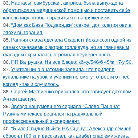
33.
Настасья самбурская, актриса, была вынуждена
обратиться за медицинской помощью и поставить себе
капельницу, чтобы справиться с напряжением.
34.
"Дом как База Подзарядки": секрет долголетия ови в
эпоху выгорания.
35.
Ранняя слава сделала Скарлетт йоханссон одной из
самых узнаваемых актрис голливуда, но за глянцевым
фасадом скрывалась огромная неуверенность.
36.
ПП Ватрушка. На все блюдо: кбжу/546/б 45/ж 17/у 50.
37.
Учительница анатомии заявила, что придет в
купальнике на урок, и ученики не смогут отвести от неё
взгляд - так и случилось.
38.
Сергей Матвиенко признался, что завидует доходам
Антон шастун.
39.
Звезда нашумевшего сериала "Слово Пацана"
Рузиль минекаев решился на радикальный
профессиональный эксперимент.
40.
"Было Стыдно Выйти НА Сцену": Александр семчев
сбросил 100 кг и рассказал, как диабет спас ему жизнь.