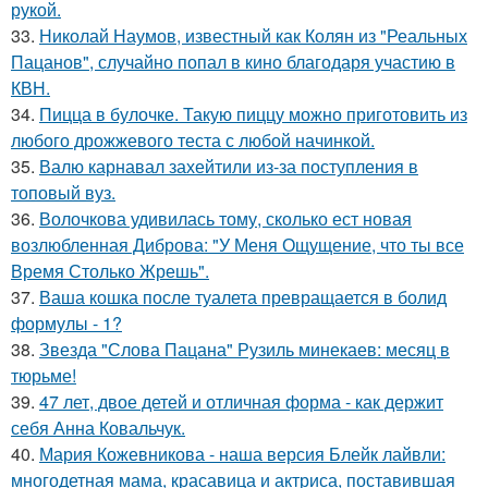
рукой.
33.
Николай Наумов, известный как Колян из "Реальных
Пацанов", случайно попал в кино благодаря участию в
КВН.
34.
Пицца в булочке. Такую пиццу можно приготовить из
любого дрожжевого теста с любой начинкой.
35.
Валю карнавал захейтили из-за поступления в
топовый вуз.
36.
Волочкова удивилась тому, сколько ест новая
возлюбленная Диброва: "У Меня Ощущение, что ты все
Время Столько Жрешь".
37.
Ваша кошка после туалета превращается в болид
формулы - 1?
38.
Звезда "Слова Пацана" Рузиль минекаев: месяц в
тюрьме!
39.
47 лет, двое детей и отличная форма - как держит
себя Анна Ковальчук.
40.
Мария Кожевникова - наша версия Блейк лайвли:
многодетная мама, красавица и актриса, поставившая