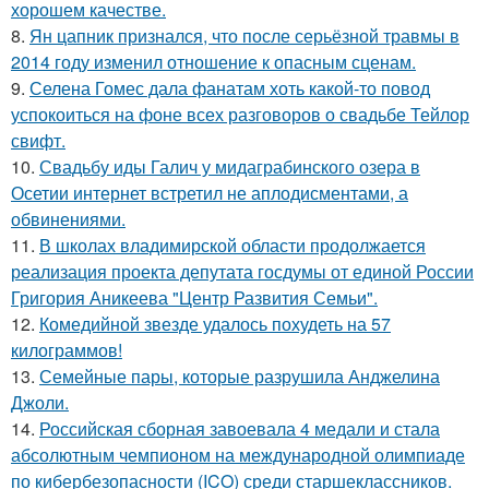
хорошем качестве.
8.
Ян цапник признался, что после серьёзной травмы в
2014 году изменил отношение к опасным сценам.
9.
Селена Гомес дала фанатам хоть какой-то повод
успокоиться на фоне всех разговоров о свадьбе Тейлор
свифт.
10.
Свадьбу иды Галич у мидаграбинского озера в
Осетии интернет встретил не аплодисментами, а
обвинениями.
11.
В школах владимирской области продолжается
реализация проекта депутата госдумы от единой России
Григория Аникеева "Центр Развития Семьи".
12.
Комедийной звезде удалось похудеть на 57
килограммов!
13.
Семейные пары, которые разрушила Анджелина
Джоли.
14.
Российская сборная завоевала 4 медали и стала
абсолютным чемпионом на международной олимпиаде
по кибербезопасности (ICO) среди старшеклассников.