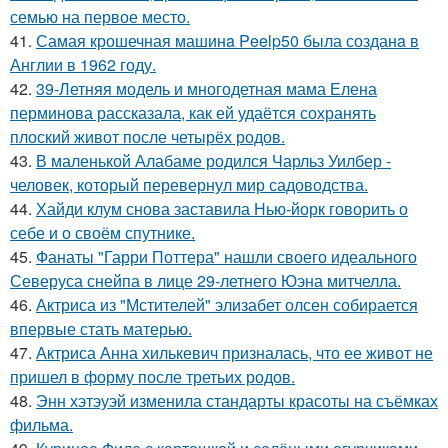
семью на первое место.
41.
Самая крошечная машинa Peelp50 была созданa в
Англии в 1962 году.
42.
39-Летняя модель и многодетная мама Елена
перминова рассказала, как ей удаётся сохранять
плоский живот после четырёх родов.
43.
В маленькой Алабаме родился Чарльз Уилбер -
человек, который перевернул мир садоводства.
44.
Хайди клум снова заставила Нью-йорк говорить о
себе и о своём спутнике.
45.
Фанаты "Гарри Поттера" нашли своего идеального
Северуса снейпа в лице 29-летнего Юэна митчелла.
46.
Актриса из "Мстителей" элизабет олсен собирается
впервые стать матерью.
47.
Актриса Анна хилькевич призналась, что ее живот не
пришел в форму после третьих родов.
48.
Энн хэтэуэй изменила стандарты красоты на съёмках
фильма.