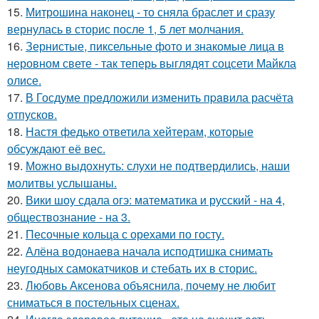
15.
Митрошина наконец - то сняла браслет и сразу
вернулась в сторис после 1, 5 лет молчания.
16.
Зернистые, пиксельные фото и знакомые лица в
неровном свете - так теперь выглядят соцсети Майкла
олисе.
17.
В Госдуме пpeдложили изменить пpaвила расчёта
отпусков.
18.
Настя федько ответила хейтерам, которые
обсуждают её вес.
19.
Можно выдохнуть: слухи не подтвердились, наши
молитвы услышаны.
20.
Вики шоу сдала огэ: математика и русский - на 4,
обществознание - на 3.
21.
Песочные кольца с орехами по госту.
22.
Алёна водонаева начала исподтишка снимать
неугодных самокатчиков и стебать их в сторис.
23.
Любовь Аксенова объяснила, почему не любит
сниматься в постельных сценах.