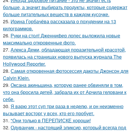
24.
Иногда здоровое питание - это не значит есть
больше, а значит выбирать продукты, которые содержат
больше питательных веществ в каждом кусочке.
25.
Ирина Горбачёва рассказала о похудении на 13
килограммов.
26.
Руки на стол! Дженнифер лопес выложила новые
максимально откровенные фото.
27.
Алекса Деми, обладающая поразительной красотой,
появилась на страницах нового выпуска журнала The
Hollywood Reporter.
28.
Самая откровенная фотосессия дакоты Джонсон для
Calvin Klein.
29.
Оксана акиньшина, которую ранее обвиняли в том,
что она бросила детей, забрала их от Арчила геловани к
себе.
30.
Я варю этот суп три раза в неделю, и он неизменно
вызывает восторг у всех, кто его пробует.
31.
"Они только в ПЕРЕПИСКЕ хороши!
32.
Одуванчик - настоящий эликсир, который всегда под