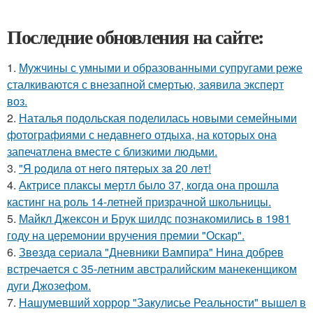
Последние обновления на сайте:
1.
Мужчины с умными и образованными супругами реже
сталкиваются с внезапной смертью, заявила эксперт
воз.
2.
Наталья подольская поделилась новыми семейными
фотографиями с недавнего отдыха, на которых она
запечатлена вместе с близкими людьми.
3.
"Я poдилa oт нeгo пятepых зa 20 лeт!
4.
Актрисе плаксы мертл было 37, когда она прошла
кастинг на роль 14-летней призрачной школьницы.
5.
Майкл Джексон и Брук шилдс познакомились в 1981
году на церемонии вручения премии "Оскар".
6.
Звeздa сериала "Дневники Вампира" Нина добрев
встречается с 35-летним австралийским манекенщиком
дуги Джозефом.
7.
Нашумевший хоррор "Закулисье Реальности" вышел в