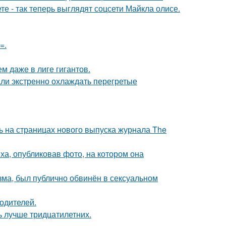
е - так теперь выглядят соцсети Майкла олисе.
=.
м даже в лиге гигантов.
али экстренно охлаждать перегретые
ь на страницах нового выпуска журнала The
а, опубликовав фото, на котором она
зма, был публично обвинён в сексуальном
родителей.
ь лучше тридцатилетних.