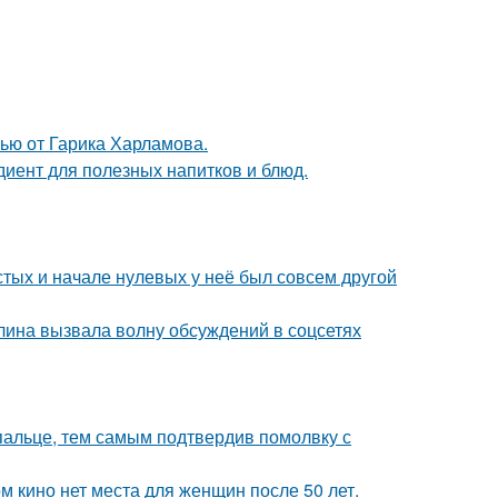
ью от Гарика Харламова.
диент для полезных напитков и блюд.
стых и начале нулевых у неё был совсем другой
лина вызвала волну обсуждений в соцсетях
пальце, тем самым подтвердив помолвку с
м кино нет места для женщин после 50 лет.