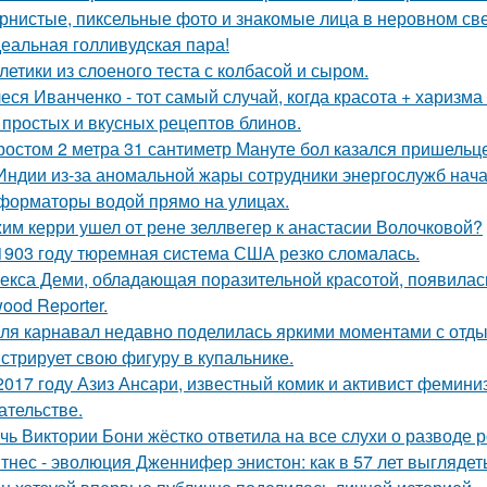
рнистые, пиксельные фото и знакомые лица в неровном свет
еальная голливудская пара!
летики из слоеного теста с колбасой и сыром.
еся Иванченко - тот самый случай, когда красота + харизма 
 простых и вкусных рецептов блинов.
ростом 2 метра 31 сантиметр Мануте бол казался пришельце
Индии из-за аномальной жары сотрудники энергослужб нач
форматоры водой прямо на улицах.
им керри ушел от рене зеллвегер к анастасии Волочковой?
1903 году тюремная система США резко сломалась.
екса Деми, обладающая поразительной красотой, появилас
ood Reporter.
ля карнавал недавно поделилась яркими моментами с отдых
стрирует свою фигуру в купальнике.
2017 году Азиз Ансари, известный комик и активист фемини
ательстве.
чь Виктории Бони жёстко ответила на все слухи о разводе 
тнес - эволюция Дженнифер энистон: как в 57 лет выглядет