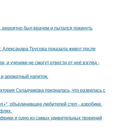
, вероятно был врачом и пытался покинуть
: Александра Трусова показала живот после
, и ученики не смогут отвести от неё взгляд -
 и ароматный напиток.
иктория Складчикова призналась, что развелась с
еп+", объединившее любителей степ - аэробики.
уфлях.
 Африки и одно из самых удивительных творений