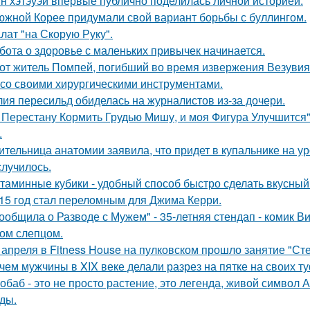
н хэтэуэй впервые публично поделилась личной историей.
южной Корее придумали свой вариант борьбы с буллингом.
лат "на Скорую Руку".
бота о здоровье с маленьких привычек начинается.
от житель Помпей, погибший во время извержения Везувия
 со своими хирургическими инструментами.
ия пересильд обиделась на журналистов из-за дочери.
 Перестану Кормить Грудью Мишу, и моя Фигура Улучшится"
.
ительница анатомии заявила, что придет в купальнике на урок
случилось.
таминные кубики - удобный способ быстро сделать вкусный
15 год стал переломным для Джима Керри.
ообщила о Разводе с Мужем" - 35-летняя стендап - комик В
ом слепцом.
 апреля в Fitness House на пулковском прошло занятие "Ст
чем мужчины в XIX веке делали разрез на пятке на своих т
обаб - это не просто растение, это легенда, живой символ
ды.