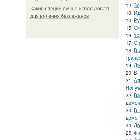
12.
Зе
Какие специи лучше использовать
13.
Ид
для вяления баклажанов
14.
Ру
15.
Ол
16.
10
17.
С 
18.
В 
транс
19.
Дж
20.
В 
21.
Ал
Hollyw
22.
Ва
демон
23.
В 
домог
24.
До
25.
Фи