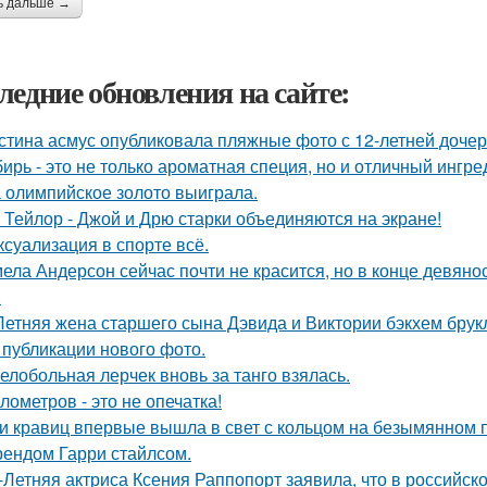
ь дальше →
ледние обновления на сайте:
стина асмус опубликовала пляжные фото с 12-летней дочер
ирь - это не только ароматная специя, но и отличный ингре
 олимпийское золото выиграла.
 Тейлор - Джой и Дрю старки объединяются на экране!
 ксуализация в спорте всё.
ела Андерсон сейчас почти не красится, но в конце девяно
.
Летняя жена старшего сына Дэвида и Виктории бэкхем брук
 публикации нового фото.
елобольная лерчек вновь за танго взялась.
илометров - это не опечатка!
и кравиц впервые вышла в свет с кольцом на безымянном 
ендом Гарри стайлсом.
-Летняя актриса Ксения Раппопорт заявила, что в российско