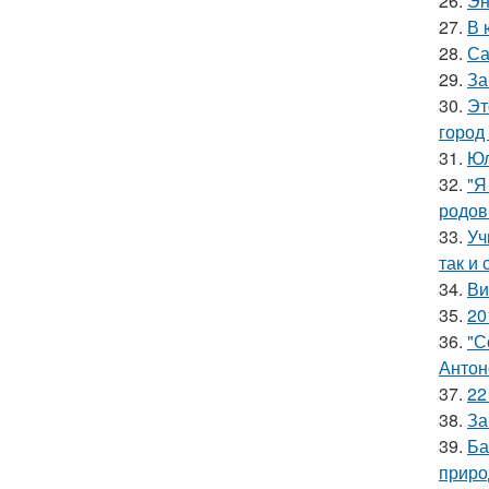
26.
Эн
27.
В 
28.
Са
29.
За
30.
Эт
город
31.
Юл
32.
"Я
родов
33.
Уч
так и 
34.
Ви
35.
20
36.
"С
Антон
37.
22
38.
За
39.
Ба
приро