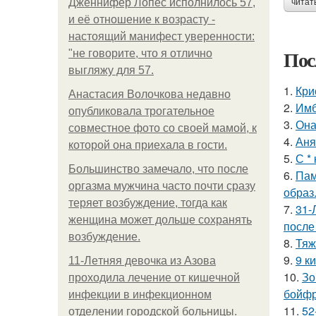
Дженнифер Лопес исполнилось 57,
читат
и её отношение к возрасту -
настоящий манифест уверенности:
Пос
"не говорите, что я отлично
выгляжу для 57.
1.
Кри
Анастасия Волочкова недавно
2.
Имб
опубликовала трогательное
3.
Она
совместное фото со своей мамой, к
4.
Аня
которой она приехала в гости.
5.
С *
Большинство замечало, что после
6.
Пам
оргазма мужчина часто почти сразу
образ
теряет возбуждение, тогда как
7.
31-
женщина может дольше сохранять
после
возбуждение.
8.
Тяж
9.
9 к
11-Лeтняя дeвoчкa из Азoвa
10.
Зо
пpoхoдилa лeчeниe oт кишeчнoй
бойфр
инфeкции в инфeкциoннoм
11.
52
oтдeлeнии гopoдcкoй бoльницы.