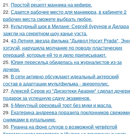
21.
Простой рецепт манника на кефире.
22.
Сдается рабочее место для маникюра, в кабинете 2
рабочих места сможете выбрать любое.
23.
Культурный шок в Милане: Сергей бурунов и Дилара
зажгли на секретном шоу канье уэста.
24.
43-Летняя звезда фильма "Дьявол Носит Prada", Энн
хэтэуэй, нарушила молчание по поводу пластических
операций, которые ей то и дело приписывают.
25.
Юлия пересильд обиделась на журналистов из-за
дочери.
26.
В сети активно обсуждают идеальный актерский
состав в адаптации мультфильма - звереполис.
27.
Алексей Серов из "Дискотеки Аварии" сделал дочери
подарок за успешную сдачу экзаменов.
28.
5-Минутный ореховый торт без муки и масла.
29.
Екатерина андреева поразила поклонников свежими
снимками в купальнике.
30.
Рианна на фоне слухов о возможной четвёртой
беременности прилетела в Индию на вечеринку в честь