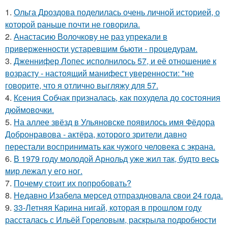
1.
Ольга Дроздова поделилась очень личной историей, о
которой раньше почти не говорила.
2.
Анастасию Волочкову не раз упрекали в
приверженности устаревшим бьюти - процедурам.
3.
Дженнифер Лопес исполнилось 57, и её отношение к
возрасту - настоящий манифест уверенности: "не
говорите, что я отлично выгляжу для 57.
4.
Ксения Собчак призналась, как похудела до состояния
дюймовочки.
5.
На аллее звёзд в Ульяновске появилось имя Фёдора
Добронравова - актёра, которого зрители давно
перестали воспринимать как чужого человека с экрана.
6.
В 1979 году молодой Арнольд уже жил так, будто весь
мир лежал у его ног.
7.
Почему стоит их попробовать?
8.
Недавно Изабела мерсед отпраздновала свои 24 года.
9.
33-Летняя Карина нигай, которая в прошлом году
рассталась с Ильёй Гореловым, раскрыла подробности