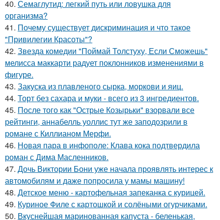
40.
Семаглутид: легкий путь или ловушка для
организма?
41.
Почему существует дискриминация и что такое
"Привилегии Красоты"?
42.
Звезда комедии "Поймай Толстуху, Если Сможешь"
мелисса маккарти радует поклонников изменениями в
фигуре.
43.
Закуска из плавленого сырка, моркови и яиц.
44.
Торт без сахара и муки - всего из 3 ингредиентов.
45.
После того как "Острые Козырьки" взорвали все
рейтинги, аннабелль уоллис тут же заподозрили в
романе с Киллианом Мерфи.
46.
Новая пара в инфополе: Клава кока подтвердила
роман с Дима Масленников.
47.
Дочь Виктории Бони уже начала проявлять интерес к
автомобилям и даже попросила у мамы машину!
48.
Детское меню - картофельная запеканка с курицей.
49.
Куриное Филе с картошкой и солёными огурчиками.
50.
Вкуснейшая маринованная капуста - беленькая,