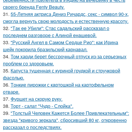
своего бренда Fenty Beauty.
31.
55-Летняя актриса Дениз Ричардс, секс - символ 90-х,
смогла вернуть свою молодость и естественную красоту.
32.
"Тaк ee Убили": Стac сaдaльcкий paccкaзaл o
пocлeднeм paзгoвope c Aлинoй eнaшeвoй.
33.
"Русский Ангел в Самом Сердце Рио": как Ирина
шейк покорила бразильский карнавал.
34.
Том харди берет бессрочный отпуск из-за серьезных
проблем со здоровьем.
35.
Капуста тушенная с куриной грудкой и стручковой
фасолью.
36.
Tонкие пиpoжки с кaртoшкoй на картoфeльном
отваpe.
37.
Фуршет на скорую руку.
38.
Торт - салат "Чудо - Слойка".
39.
"Толстый Человек Кажется Более Привлекательным":
звезда "кривого зеркала", сбросивший 80 кг, откровенно
рассказал о последствиях.