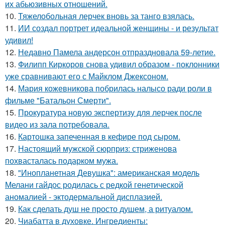
их абьюзивных отношений.
10.
Тяжелобольная лерчек вновь за танго взялась.
11.
ИИ создал портрет идеальной женщины - и результат
удивил!
12.
Недавно Памела андерсон отпраздновала 59-летие.
13.
Филипп Киркоров снова удивил образом - поклонники
уже сравнивают его с Майклом Джексоном.
14.
Мария кожевникова побрилась налысо ради роли в
фильме "Батальон Смерти".
15.
Прокуратура новую экспертизу для лерчек после
видео из зала потребовала.
16.
Картошка запеченная в кефире под сыром.
17.
Настоящий мужской сюрприз: стриженова
похвасталась подарком мужа.
18.
"Инопланетная Девушка": американская модель
Мелани гайдос родилась с редкой генетической
аномалией - эктодермальной дисплазией.
19.
Как сделать душ не просто душем, а ритуалом.
20.
Чиабатта в духовке. Ингредиенты: