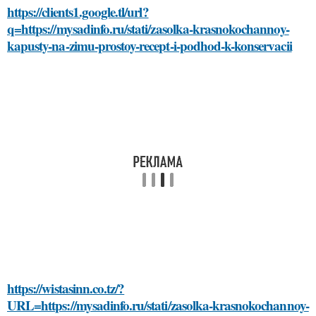
https://clients1.google.tl/url?
q=https://mysadinfo.ru/stati/zasolka-krasnokochannoy-
kapusty-na-zimu-prostoy-recept-i-podhod-k-konservacii
https://wistasinn.co.tz/?
URL=https://mysadinfo.ru/stati/zasolka-krasnokochannoy-