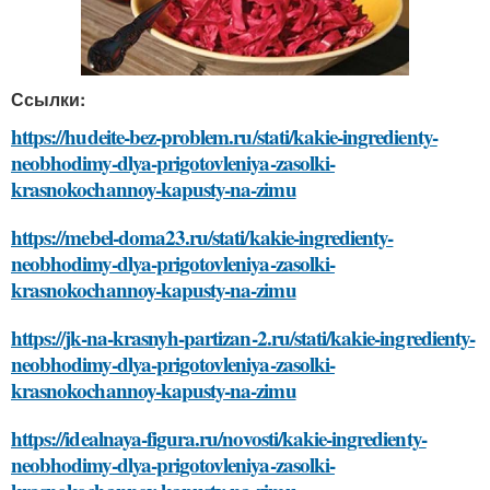
Ссылки:
https://hudeite-bez-problem.ru/stati/kakie-ingredienty-
neobhodimy-dlya-prigotovleniya-zasolki-
krasnokochannoy-kapusty-na-zimu
https://mebel-doma23.ru/stati/kakie-ingredienty-
neobhodimy-dlya-prigotovleniya-zasolki-
krasnokochannoy-kapusty-na-zimu
https://jk-na-krasnyh-partizan-2.ru/stati/kakie-ingredienty-
neobhodimy-dlya-prigotovleniya-zasolki-
krasnokochannoy-kapusty-na-zimu
https://idealnaya-figura.ru/novosti/kakie-ingredienty-
neobhodimy-dlya-prigotovleniya-zasolki-