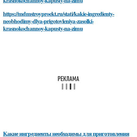
krasnokochannoy-kapusty-na-zimu
https://mdmstroyproekt.ru/stati/kakie-ingredienty-
neobhodimy-dlya-prigotovleniya-zasolki-
krasnokochannoy-kapusty-na-zimu
Какие ингредиенты необходимы для приготовления