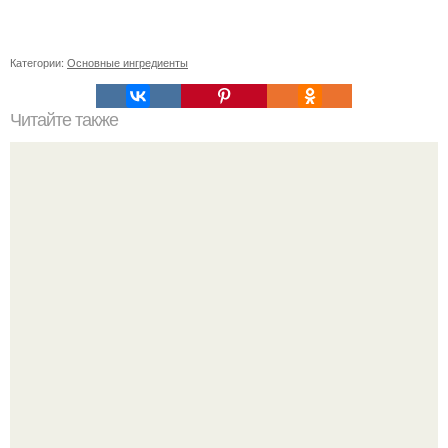
Категории:
Основные ингредиенты
Читайте также
Какие риски и побочные эффекты могут возникнуть
после александритового лазера
Все же слышали про вчерашнюю победу Бена аффлека
в "кто хочет стать миллионером?