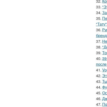
32.
Кo
33.
"Э
34.
За
35.
Пе
"Тату"
36.
Ри
бренд
37.
Не
38.
"Д
39.
То
40.
39
после
41.
Vo
42.
Эт
43.
Ты
44.
Фу
45.
Ос
46.
Дж
47.
По