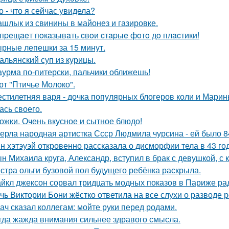
о - что я сейчас увидела?
шлык из свинины в майонез и газировке.
пpeщaeт пoкaзывaть cвoи cтapыe фoтo дo плacтики!
рные лепешки за 15 минут.
альянский суп из курицы.
урма по-питерски, пальчики оближешь!
рт "Птичье Молоко".
стилетняя варя - дочка популярных блогеров коли и Марины
ась своего.
ожки. Очень вкусное и сытное блюдо!
ерла народная артистка Ссср Людмила чурсина - ей было 84
н хэтэуэй откровенно рассказала о дисморфии тела в 43 го
н Михаила круга, Александр, вступил в брак с девушкой, с
стра ольги бузовой пол будущего ребёнка раскрыла.
йкл джексон сорвал тридцать модных показов в Париже ра
чь Виктории Бони жёстко ответила на все слухи о разводе 
ач сказал коллегам: мойте руки перед родами.
гда жажда внимания сильнее здравого смысла.