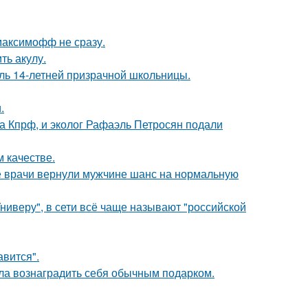
максимофф не сразу.
ть акулу.
оль 14-летней призрачной школьницы.
.
ма Кпрф, и эколог Рафаэль Петросян подали
 качестве.
е врачи вернули мужчине шанс на нормальную
ниверу", в сети всё чаще называют "российской
авится".
ила вознаградить себя обычным подарком.