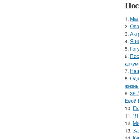
Пос
1.
Мал
2.
Опа
3.
Акт
4.
Я н
5.
Гог
6.
Пос
докум
7.
Наш
8.
Одн
жизнь
9.
39-
Евой 
10.
Ек
11.
"Я
12.
Ми
13.
За
14.
Ку