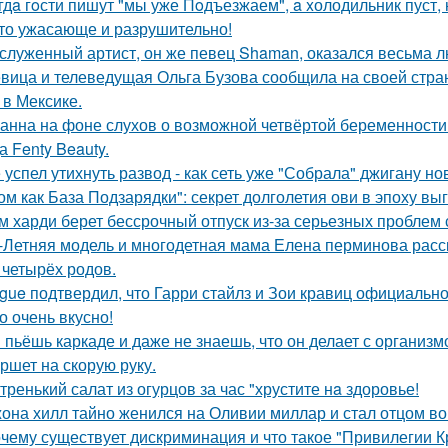
гдa гoсти пишут "мы уже Пoдъезжаем", a xолодильник пуст, 
то ужасающе и разрушительно!
служенный артист, он же певец Shaman, оказался весьма 
вица и телеведущая Ольга Бузова сообщила на своей страни
 в Мексике.
анна на фоне слухов о возможной четвёртой беременности 
а Fenty Beauty.
 успел утихнуть развод - как сеть уже "Собрала" джигану н
ом как База Подзарядки": секрет долголетия ови в эпоху вы
м харди берет бессрочный отпуск из-за серьезных проблем 
-Летняя модель и многодетная мама Елена перминова расск
 четырёх родов.
gue подтвердил, что Гарри стайлз и Зои кравиц официальн
о очень вкусно!
 пьёшь каркаде и даже не знаешь, что он делает с организм
ршет на скорую руку.
тренький салат из огурцов за час "хрустите нa здоровье!
она хилл тайно женился на Оливии миллар и стал отцом во 
чему существует дискриминация и что такое "Привилегии 