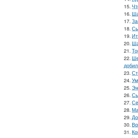
15.
Чт
16.
Ша
17.
Зa
18.
Сы
19.
Ит
20.
Ша
21.
То
22.
Ше
добил
23.
Ст
24.
Ум
25.
Эн
26.
Сы
27.
Се
28.
Ма
29.
До
30.
Вр
31.
Ко