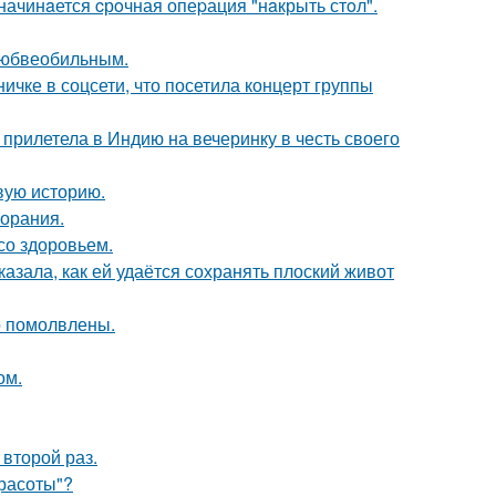
начинaется cрoчная опеpация "нaкрыть стoл".
любвеобильным.
чке в соцсети, что посетила концерт группы
прилетела в Индию на вечеринку в честь своего
овую историю.
горания.
со здоровьем.
азала, как ей удаётся сохранять плоский живот
о помолвлены.
ом.
второй раз.
Красоты"?