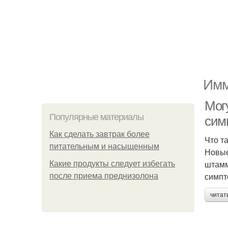
Имм
Мог
Популярные материалы
симп
Как сделать завтрак более
Что т
питательным и насыщенным
Новые
штамм
Какие продукты следует избегать
симпт
после приема преднизолона
читат