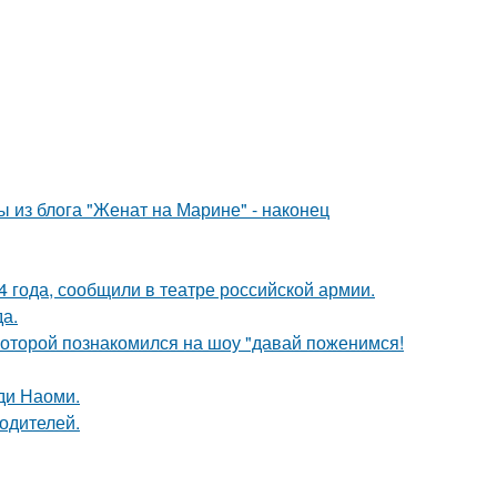
 из блога "Женат на Марине" - наконец
 года, сообщили в театре российской армии.
да.
 которой познакомился на шоу "давай поженимся!
ди Наоми.
родителей.