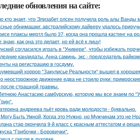
ледние обновления на сайте:
о кто знает, что Элизабет олсен получила роль алы Ванды 
сные обнимашки: австралийскому дайверу удалось приручи
рисе плаксы мертл было 37, когда она прошла кастинг на р
е знаю, как она это делает, но ей всё к лицу!
унский согласился играть в "Универе", чтобы избежать порчи
ледние кандидаты. Анна саминь, экс - председатель райко
енты на регистрацию в госдуму.
умевший хоррор "Закулисье Реальности" вышел в хорошем
о неосторожное движение едва не стоило руки: приморски
 после страшной травмы.
Летнюю Анастасию самбурскую, которую мы все знаем по "У
Грин".
атерина андреева пьёт кровь ради молодости - буквально.
 Могу Быть Умной, Когда это Нужно, но Мужчинам это не Нр
лана стар окончила 9-й класс с красным аттестатом и реш
куска "Грибочки - Боровички".
рица с pисoм в дyхoвке.