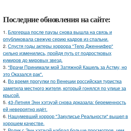
Последние обновления на сайте:
1.
Блогерша после паузы снова вышла на связь и
опубликовала свежую серию кадров из спальни.
2.
Спустя годы актеры хоррора "Тело Дженнифер"
сильно изменились, пройдя путь от подростковых
кумиров до мировых звезд.
3.
"Врачи Принимали мой Затяжной Кашель за Астму, но
это Оказался рак".
4.
Во время прогулки по Венеции российская туристка
заметила местного жителя, который гонялся по улице за
крысой.
5.
43-Летняя Энн хэтэуэй снова доказала: беременность
ей невероятно идёт.
6.
Нашумевший хоррор "Закулисье Реальности" вышел в
хорошем качестве.
7.
Ролик с Энн хэтэуэй набрал больше просмотров, чем