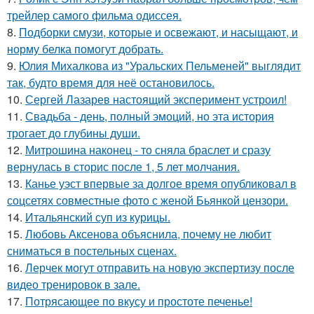
трейлер самого фильма одиссея.
8.
Подборки смузи, которые и освежают, и насыщают, и
норму белка помогут добрать.
9.
Юлия Михалкова из "Уральских Пельменей" выглядит
так, будто время для неё остановилось.
10.
Сергей Лазарев настоящий эксперимент устроил!
11.
Свадьба - день, полный эмоций, но эта история
трогает до глубины души.
12.
Митрошина наконец - то сняла браслет и сразу
вернулась в сторис после 1, 5 лет молчания.
13.
Канье уэст впервые за долгое время опубликовал в
соцсетях совместные фото с женой Бьянкой цензори.
14.
Итальянский суп из курицы.
15.
Любовь Аксенова объяснила, почему не любит
сниматься в постельных сценах.
16.
Лерчек могут отправить на новую экспертизу после
видео тренировок в зале.
17.
Потрясающее по вкусу и простоте печенье!