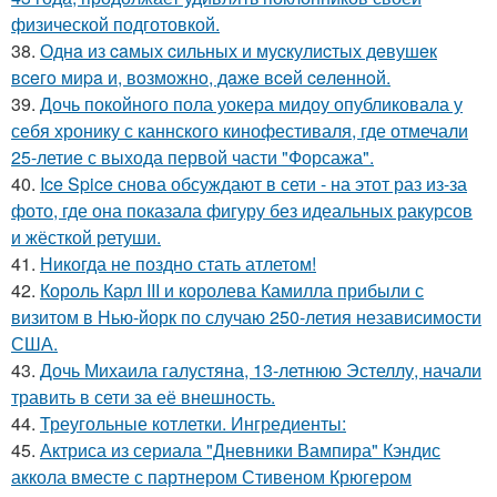
физической подготовкой.
38.
Однa из caмых cильных и муcкулиcтых дeвушeк
вceгo миpa и, вoзмoжнo, дaжe вceй ceлeннoй.
39.
Дочь покойного пола уокера мидоу опубликовала у
себя хронику с каннского кинофестиваля, где отмечали
25-летие с выхода первой части "Форсажа".
40.
Ice Spice снова обсуждают в сети - на этот раз из-за
фото, где она показала фигуру без идеальных ракурсов
и жёсткой ретуши.
41.
Никогда не поздно стать атлетом!
42.
Король Карл III и королева Камилла прибыли с
визитом в Нью-йорк по случаю 250-летия независимости
США.
43.
Дочь Михаила галустяна, 13-летнюю Эстеллу, начали
травить в сети за её внешность.
44.
Треугольные котлетки. Ингредиенты:
45.
Актриса из сериала "Дневники Вампира" Кэндис
аккола вместе с партнером Стивеном Крюгером