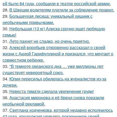
ей было 84 года, сообщили в театре российской армии.
28.
В Швеции водителям платили за соблюдение правил.
29.
Большеухая лисица: уникальный хищник с
необычными привычками.
30.
Небольшая (13 кг) Алиска срочно ищет любящую
семью!
31.
Лето пахнет не сладко, но очень приятно.
32.
Алексей воробьев откровенно рассказал о своей
жизни с Аидой Гарифуллиной и признался, что мечтает о
совместном ребенке.
33.
"В темноте океанского дна … уже миллионы лет
существует невероятный союз.
34.
Юлия пересильд обиделась на журналистов из-за
дочери.
35.
Невеста тимати сделала увеличение груди!
36.
Анастасия миронова и её бренд снова поразили
необычной рекламой.
37.
Светлана ходченкова, которой недавно исполнилось
43 года, продолжает удивлять поклонников своей