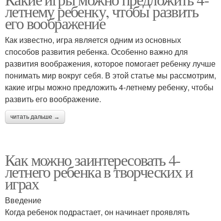
Игры для развития
Игры с кубиками
летнему ребенку, чтобы развить
его воображение
Как известно, игра является одним из основных
способов развития ребенка. Особенно важно для
Игры с мячиком
Игры с кружками
развития воображения, которое помогает ребенку лучше
понимать мир вокруг себя. В этой статье мы рассмотрим,
какие игры можно предложить 4-летнему ребенку, чтобы
развить его воображение.
Игры с картами
Игры с числами
читать дальше →
Как можно заинтересовать 4-
летнего ребенка в творческих и
играх
Введение
Когда ребенок подрастает, он начинает проявлять