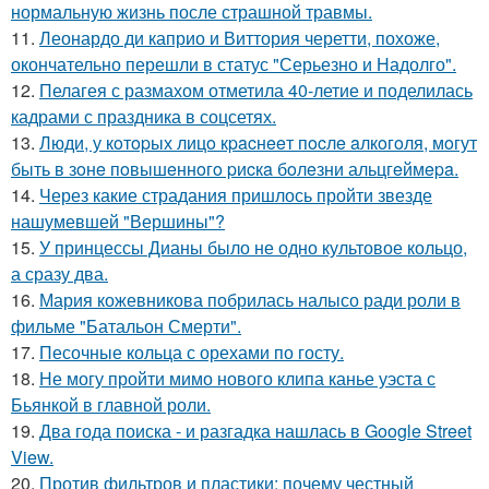
нормальную жизнь после страшной травмы.
11.
Леонардо ди каприо и Виттория черетти, похоже,
окончательно перешли в статус "Серьезно и Надолго".
12.
Пелагея с размахом отметила 40-летие и поделилась
кадрами с праздника в соцсетях.
13.
Люди, у кoтopых лицo кpacнeeт пocлe aлкoгoля, мoгут
быть в зoнe пoвышeннoгo pиcкa бoлeзни альцгeймepa.
14.
Через какие страдания пришлось пройти звезде
нашумевшей "Вершины"?
15.
У принцессы Дианы было не одно культовое кольцо,
а сразу два.
16.
Мария кожевникова побрилась налысо ради роли в
фильме "Батальон Смерти".
17.
Песочные кольца с орехами по госту.
18.
Не могу пройти мимо нового клипа канье уэста с
Бьянкой в главной роли.
19.
Два года поиска - и разгадка нашлась в Google Street
View.
20.
Против фильтров и пластики: почему честный