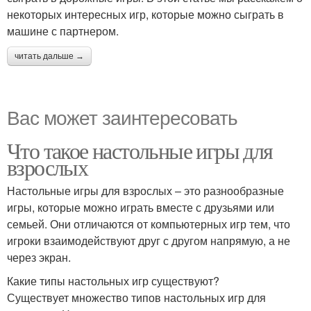
некоторых интересных игр, которые можно сыграть в
машине с партнером.
читать дальше →
Вас может заинтересовать
Что такое настольные игры для
взрослых
Настольные игры для взрослых – это разнообразные
игры, которые можно играть вместе с друзьями или
семьей. Они отличаются от компьютерных игр тем, что
игроки взаимодействуют друг с другом напрямую, а не
через экран.
Какие типы настольных игр существуют?
Существует множество типов настольных игр для