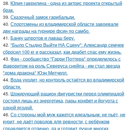
38.
Юлия гаврилина - одна из актрис проекта открытый
брак.
39.
Сказочный замок гарибальди.
40.
Спортсмены из владимирской области завоевали
две награды на турнире фсин по самбо.
41.
Банку шпротов и лаваш беру.
42.
"Было Стыдно Выйти НА Сцену": Александр семчев
сбросил 100 кг и рассказал, как диабет спас ему жизнь.
43.
Фан - сообщество "Гарри Поттера" определилось с
фаворитом на роль Северуса снейпа - им стал звезда
"дома дракона" Юэн Митчелл.
44.
Вода уходит, но контроль остаётся во владимирской
области.
45.
Шокирующий рацион фигуристки перед олимпиадой
состоял лишь из энергетика, пары конфет и йогурта с
одной ягодой.
46.
Со стороны мой муж кажется идеальным: не пьёт, не
курит, не даёт поводов для ревности, с ребёнком
справляется отлично, да и готовит лучше многих.