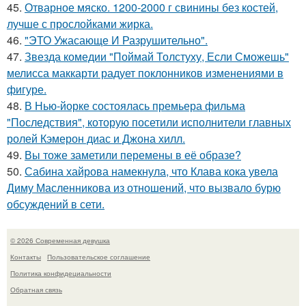
45.
Отварное мяско. 1200-2000 г свинины без костей,
лучше с прослойками жирка.
46.
"ЭТО Ужасающе И Разрушительно".
47.
Звезда комедии "Поймай Толстуху, Если Сможешь"
мелисса маккарти радует поклонников изменениями в
фигуре.
48.
В Нью-йорке состоялась премьера фильма
"Последствия", которую посетили исполнители главных
ролей Кэмерон диас и Джона хилл.
49.
Вы тоже заметили перемены в её образе?
50.
Сабина хайрова намекнула, что Клава кока увела
Диму Масленникова из отношений, что вызвало бурю
обсуждений в сети.
© 2026 Современная девушка
Контакты
Пользовательское соглашение
Политика конфидециальности
Обратная связь