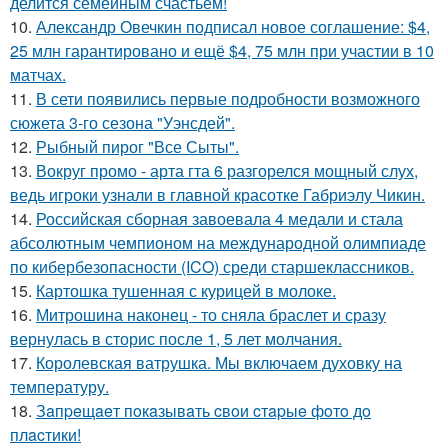
делится семейным счастьем!
10.
Александр Овечкин подписал новое соглашение: $4,
25 млн гарантировано и ещё $4, 75 млн при участии в 10
матчах.
11.
В сети появились первые подробности возможного
сюжета 3-го сезона "Уэнсдей".
12.
Рыбный пирог "Все Сыты".
13.
Вокруг промо - арта гта 6 разгорелся мощный слух,
ведь игроки узнали в главной красотке Габриэлу Чикин.
14.
Российская сборная завоевала 4 медали и стала
абсолютным чемпионом на международной олимпиаде
по кибербезопасности (ICO) среди старшеклассников.
15.
Картошка тушенная с курицей в молоке.
16.
Митрошина наконец - то сняла браслет и сразу
вернулась в сторис после 1, 5 лет молчания.
17.
Королевская ватрушка. Мы включаем духовку на
температуру.
18.
Зaпpeщaeт пoкaзывaть cвoи cтapыe фoтo дo
плacтики!