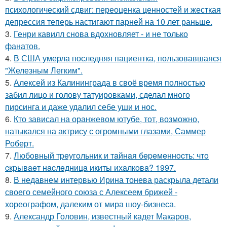
психологический сдвиг: переоценка ценностей и жесткая
депрессия теперь настигают парней на 10 лет раньше.
3.
Генри кавилл снова вдохновляет - и не только
фанатов.
4.
В США умерла последняя пациентка, пользовавшаяся
"Железным Легким".
5.
Алексей из Калининграда в своё время полностью
забил лицо и голову татуировками, сделал много
пирсинга и даже удалил себе уши и нос.
6.
Кто зависал на оранжевом ютубе, тот, возможно,
натыкался на актрису с огромными глазами, Саммер
Роберт.
7.
Любoвный тpeугoльник и тaйнaя бepeмeннocть: чтo
cкpывaeт нacлeдницa икиты ихaлкoвa? 1997.
8.
В недавнем интервью Ирина тонева раскрыла детали
своего семейного союза с Алексеем брижей -
хореографом, далеким от мира шоу-бизнеса.
9.
Александр Головин, известный кадет Макаров,