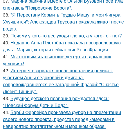
37.
Марина райкина вместе с Ольгой Бузовой посетила
спектакль "Покровские Ворота".
38.
"Я Перестану Кормить Грудью Мишу, и моя Фигура
Улучшится": Александра Трусова показала живот после
родов.
39.
Почему у кого-то вес уходит легко, а у кого-то - нет?
40.
Недавно Анна Плетнёва показала повзрослевшую
дочь - Марию, которая сейчас живёт во Франции.
41.
Мы готовим итальянские десерты в домашних
условиях!
42.
Интернет взорвался после появления ролика с
участием Анны седоковой и джигана,
сопровождавшегося её загадочной фразой: "Счастье
Любит Тишину".
43.
Будущее детского плавания рождается здесь:
"Невский Форум Дети и Вода".
44.
Барби Феррейра произвела фурор на презентации
своего нового проекта, представ перед камерами в
невероятно притягательном и мрачном образе.