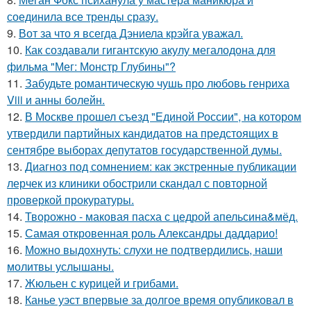
соединила все тренды сразу.
9.
Вот за что я всегда Дэниела крэйга уважал.
10.
Как создавали гигантскую акулу мегалодона для
фильма "Мег: Монстр Глубины"?
11.
Забудьте романтическую чушь про любовь генриха
Viii и анны болейн.
12.
В Москве прошел съезд "Единой России", на котором
утвердили партийных кандидатов на предстоящих в
сентябре выборах депутатов государственной думы.
13.
Диагноз под сомнением: как экстренные публикации
лерчек из клиники обострили скандал с повторной
проверкой прокуратуры.
14.
Творожно - маковая пасха с цедрой апельсина&мёд.
15.
Самая откровенная роль Александры даддарио!
16.
Можно выдохнуть: слухи не подтвердились, наши
молитвы услышаны.
17.
Жюльен с курицей и грибами.
18.
Канье уэст впервые за долгое время опубликовал в