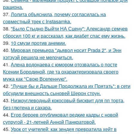
рациона.
37.
Лолита объяснила, почему согласилась на
совместный трек с Instasamka.
38.
"Было Стыдно Выйти НА Сцену": Александр семчев
сбросил 100 кг и рассказал, как диабет спас ему жизнь.
39.
10 смузи против анемии.
40.
Мировая премьера "дьявол носит Prada 2", и Энн
хэтэуэй решила не мелочиться.
41.
Алена водонаева с юмором отозвалась о посте
Ксении Бородиной, где та охарактеризовала своего
мужа как "Свою Вселенную".
42.
"Лучше бы и Дальше Продолжала их Прятать": в сети
обсудили внешность сыновей Шерон стоун.
43.
Низкоуглеводный кокосовый бисквит для пп торта,
без глютена и сахара.
44.
Егор бероев опубликовал редкие кадры с новой
супругой - 21-летней Анной Панкратовой.
45.
Урок от учителей: как зендея превратила хейт в