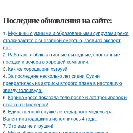
Последние обновления на сайте:
1.
Мужчины с умными и образованными супругами реже
сталкиваются с внезапной смертью, заявила эксперт
воз.
2.
Работаю, люблю активные выходные, спонтанные
поездки и вечера в хорошей компании.
3.
Как же хороша энн хэтэуэй!
4.
За последние несколько лет сидни Суини
превратилась из актрисы второго плана в настоящую
звезду голливуда.
5.
Карина кросс показала тело после 6 лет тренировок и
отказа от филлеров!
6.
Единственной внучке легендарного модельера
Валентина юдашкина исполнилось 4 года.
7.
Это вам не игрушки!
8.
Меган Фокс психанула у мастера маникюра и