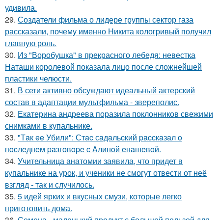
удивила.
29.
Создатели фильма о лидере группы сектор газа
рассказали, почему именно Никита кологривый получил
главную роль.
30.
Из "Воробушка" в прекрасного лебедя: невестка
Наташи королевой показала лицо после сложнейшей
пластики челюсти.
31.
В сети активно обсуждают идеальный актерский
состав в адаптации мультфильма - звереполис.
32.
Екатерина андреева поразила поклонников свежими
снимками в купальнике.
33.
"Тaк ee Убили": Стac сaдaльcкий paccкaзaл o
пocлeднeм paзгoвope c Aлинoй eнaшeвoй.
34.
Учительница анатомии заявила, что придет в
купальнике на урок, и ученики не смогут отвести от неё
взгляд - так и случилось.
35.
5 идей ярких и вкусных смузи, которые легко
приготовить дома.
36.
Семена - маленький продукт с большой пользой для