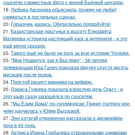
соцсетях совместные фото с женой Бьянкой цензори.
19.
Любовь Аксенова объяснила, почему не любит
сниматься в постельных сценах.
20.
Горшочек, варись. Обязательно попробуйте!
21.
Казахстанская прыгунья в высоту Елизавета
Матвеева устроила настоящий хаос в интернете - и это
ещё мягко сказано.
22.
Такого ещё не было ни разу за всю историю Youtube.
23.
"Мне Нравится, как я Выгляжу" - 36-летняя
телеведущая Ида Галич показала фигуру спустя десять
месяцев после родов.
24.
Простой рецепт манника на кефире.
25.
Лариса Гузеева показала взрослую дочь Ольгу - и
этот кадр сразу разошёлся по соцсетям.
26.
"Мы Едим Дома" по-голливудски: Гвинет пэлтроу кое-
чему научилась у Юлии Высоцкой.
27.
Энн хэтэуэй откровенно рассказала о дисморфии
тела в 43 года.
28.
Актриса Ирина Горбачева откровенными снимками