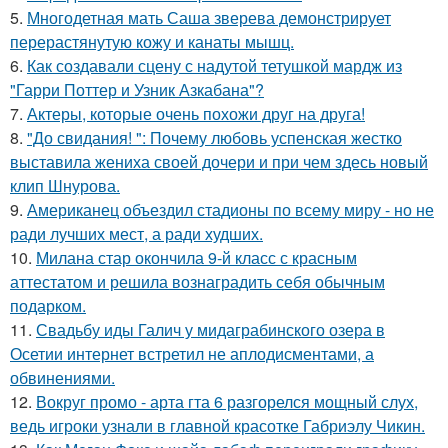
5.
Многодетная мать Саша зверева демонстрирует
перерастянутую кожу и канаты мышц.
6.
Как создавали сцену с надутой тетушкой мардж из
"Гарри Поттер и Узник Азкабана"?
7.
Актеры, которые очень похожи друг на друга!
8.
"До свидания! ": Почему любовь успенская жестко
выставила жениха своей дочери и при чем здесь новый
клип Шнурова.
9.
Американец объездил стадионы по всему миру - но не
ради лучших мест, а ради худших.
10.
Милана стар окончила 9-й класс с красным
аттестатом и решила вознаградить себя обычным
подарком.
11.
Свадьбу иды Галич у мидаграбинского озера в
Осетии интернет встретил не аплодисментами, а
обвинениями.
12.
Вокруг промо - арта гта 6 разгорелся мощный слух,
ведь игроки узнали в главной красотке Габриэлу Чикин.