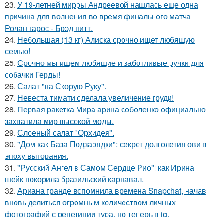
23.
У 19-летней мирры Андреевой нашлась еще одна
причина для волнения во время финального матча
Ролан гарос - Брэд питт.
24.
Небольшая (13 кг) Алиска срочно ищет любящую
семью!
25.
Срочно мы ищем любящие и заботливые ручки для
собачки Герды!
26.
Салат "на Скорую Руку".
27.
Невеста тимати сделала увеличение груди!
28.
Первая ракетка Мира арина соболенко официально
захватила мир высокой моды.
29.
Слоеный салат "Орхидея".
30.
"Дом как База Подзарядки": секрет долголетия ови в
эпоху выгорания.
31.
"Русский Ангел в Самом Сердце Рио": как Ирина
шейк покорила бразильский карнавал.
32.
Ариана гранде вспомнила времена Snapchat, начав
вновь делиться огромным количеством личных
фотографий с репетиции тура, но теперь в ig.