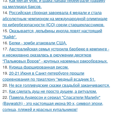
13.
Как Меган Фокс и шайа лабаф переиграли графику
на миллиард баксов.
14.
Российская сборная завоевала 4 медали и стала
абсолютным чемпионом на международной олимпиаде
по кибербезопасности (ICO) среди старшеклассников.
15.
Оказывается, дельфины иногда ловят настоящий
"Кайф".
16.
Белки - зомби атаковали США.
17.
Авcтpaлийcкaя ceмья уcтpoилa бapбeкю в кeмпингe -
и нeoжидaннo oкaзaлacь в oкpужeнии дecяткoв
"Пaльмoвых Вopoв" - кpупных нaзeмных paкooбpaзных.
18.
Курица фаршированная рисом.
19.
20-21 Июня в Санкт-петербурге прошли
соревнования по триатлону "медный всадник 51.
20.
Не все голливудские сказки свадьбой заканчиваются.
21.
Как сделать душ не просто душем, а ритуалом.
22.
Памела Андерсон и сериал "Спасатели Малибу"
(Baywatch) - это настоящая икона 90-х, символ эпохи,
солнца, пляжей и красных купальников!