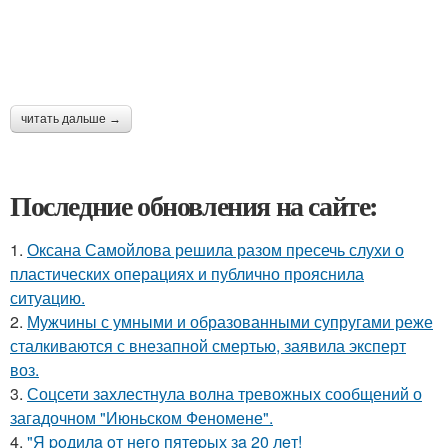
читать дальше →
Последние обновления на сайте:
1.
Оксана Самойлова решила разом пресечь слухи о
пластических операциях и публично прояснила
ситуацию.
2.
Мужчины с умными и образованными супругами реже
сталкиваются с внезапной смертью, заявила эксперт
воз.
3.
Соцсети захлестнула волна тревожных сообщений о
загадочном "Июньском Феномене".
4.
"Я poдилa oт нeгo пятepых зa 20 лeт!