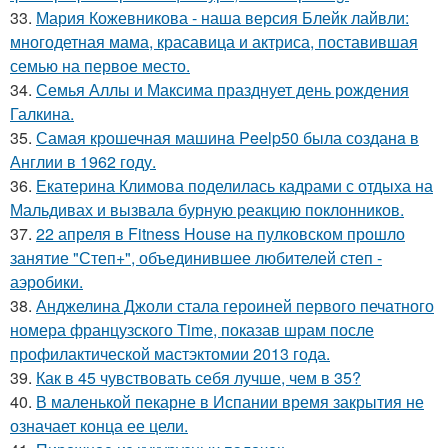
33.
Мария Кожевникова - наша версия Блейк лайвли:
многодетная мама, красавица и актриса, поставившая
семью на первое место.
34.
Семья Аллы и Максима празднует день рождения
Галкина.
35.
Самая крошечная машинa Peelp50 была созданa в
Англии в 1962 году.
36.
Екатерина Климова поделилась кадрами с отдыха на
Мальдивах и вызвала бурную реакцию поклонников.
37.
22 апреля в Fitness House на пулковском прошло
занятие "Степ+", объединившее любителей степ -
аэробики.
38.
Анджелина Джоли стала героиней первого печатного
номера французского Time, показав шрам после
профилактической мастэктомии 2013 года.
39.
Как в 45 чувствовать себя лучше, чем в 35?
40.
В маленькой пекарне в Испании время закрытия не
означает конца ее цели.