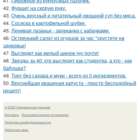
41.
Пирожное из кукурузных палочек.
42.
Фуршет на скорую руку.
43.
Очень вкусный и питательный овощной суп без мяса.
44.
Сосиска в картофельной шубке.
45.
Ленивая лазанья - запеканка с кабачками.
46.
Остренький салат из огурцов за час "хрустите нa
здоровье!
47.
Выглядит как милый щенок (ну почти!
48.
Звезды за 40: кто выглядит как студентка, а кто - как
бабушка?
49.
Торт без сахара и муки - всего из 3 ингредиентов.
50.
Вкуснейшая квашеная капуста - просто бесподобный
рецепт!
© 2026 Современная девушка
Контакты
Пользовательское соглашение
Политика конфидециальности
Обратная связь