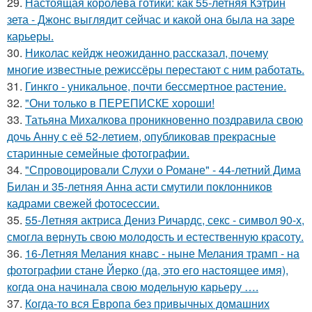
29.
Настоящая королева готики: как 55-летняя Кэтрин
зета - Джонс выглядит сейчас и какой она была на заре
карьеры.
30.
Николас кейдж неожиданно рассказал, почему
многие известные режиссёры перестают с ним работать.
31.
Гинкго - уникальное, почти бессмертное растение.
32.
"Они только в ПЕРЕПИСКЕ хороши!
33.
Татьяна Михалкова проникновенно поздравила свою
дочь Анну с её 52-летием, опубликовав прекрасные
старинные семейные фотографии.
34.
"Спровоцировали Слухи о Романе" - 44-летний Дима
Билан и 35-летняя Анна асти смутили поклонников
кадрами свежей фотосессии.
35.
55-Летняя актриса Дениз Ричардс, секс - символ 90-х,
смогла вернуть свою молодость и естественную красоту.
36.
16-Летняя Мелания кнавс - ныне Мелания трамп - на
фотографии стане Йерко (да, это его настоящее имя),
когда она начинала свою модельную карьеру ….
37.
Когда-то вся Европа без привычных домашних