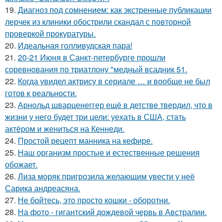
19.
Диагноз под сомнением: как экстренные публикации
лерчек из клиники обострили скандал с повторной
проверкой прокуратуры.
20.
Идеальная голливудская пара!
21.
20-21 Июня в Санкт-петербурге прошли
соревнования по триатлону "медный всадник 51.
22.
Когда увидел актрису в сериале … и вообще не был
готов к реальности.
23.
Арнольд шварценеггер ещё в детстве твердил, что в
жизни у него будет три цели: уехать в США, стать
актёром и жениться на Кеннеди.
24.
Простой рецепт манника на кефире.
25.
Наш организм простые и естественные решения
обожает.
26.
Лиза моряк пригрозила желающим увести у неё
Сарика андреасяна.
27.
Не бойтесь, это просто кошки - оборотни.
28.
На фото - гигантский дождевой червь в Австралии.