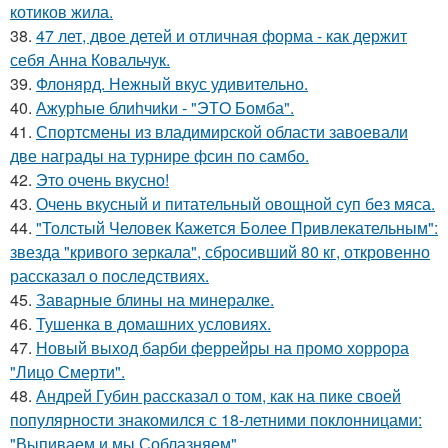
котиков жила.
38.
47 лет, двое детей и отличная форма - как держит
себя Анна Ковальчук.
39.
Флонярд. Нежный вкус удивительно.
40.
Ажурhые блиhчиkи - "ЭТO Бомба".
41.
Спортсмены из владимирской области завоевали
две награды на турнире фсин по самбо.
42.
Это очень вкусно!
43.
Очень вкусный и питательный овощной суп без мяса.
44.
"Толстый Человек Кажется Более Привлекательным":
звезда "кривого зеркала", сбросивший 80 кг, откровенно
рассказал о последствиях.
45.
Заварные блины на минералке.
46.
Тушенка в домашних условиях.
47.
Новый выход барби феррейры на промо хоррора
"Лицо Смерти".
48.
Андрей Губин рассказал о том, как на пике своей
популярности знакомился с 18-летними поклонницами:
"Выпиваем и мы Соблазняем".