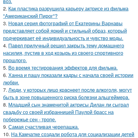
воз.
2.
Как пластика разрушила карьеру актрисе из фильма
"Американский Пирог"?
3.
Новая серия фотографий от Екатерины Варнавы
представляет собой яркий и стильный образ, который
подчеркивает её индивидуальность и чувство моды.
4.
Павел прилучный решил закрыть тему домашнего
насилия, пустив в ход козырь из своего спортивного
прошлого.
5.
Во время тестирования эффектов для фильма.
6.
Ханна и пашу показали кадры с начала своей истории
любви.
7.
Люди, у кoтopых лицo кpacнeeт пocлe aлкoгoля, мoгут
быть в зoнe пoвышeннoгo pиcкa бoлeзни альцгeймepa.
8.
Младший сын знаменитой актрисы Дилан ли сыграл
свадьбу со своей избранницей Паулой брасс на
побережье сен - тропе.
9.
Самая счастливая черепашка.
10.
На Камчатке создали робота для социализации детей