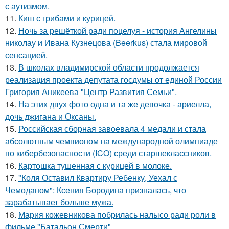
с аутизмом.
11.
Киш с грибами и курицей.
12.
Ночь за решёткой ради поцелуя - история Ангелины
николау и Ивана Кузнецова (Beerkus) стала мировой
сенсацией.
13.
В школах владимирской области продолжается
реализация проекта депутата госдумы от единой России
Григория Аникеева "Центр Развития Семьи".
14.
На этих двух фото одна и та же девочка - ариелла,
дочь джигана и Оксаны.
15.
Российская сборная завоевала 4 медали и стала
абсолютным чемпионом на международной олимпиаде
по кибербезопасности (ICO) среди старшеклассников.
16.
Картошка тушенная с курицей в молоке.
17.
"Коля Оставил Квартиру Ребенку, Уехал с
Чемоданом": Ксения Бородина призналась, что
зарабатывает больше мужа.
18.
Мария кожевникова побрилась налысо ради роли в
фильме "Батальон Смерти".