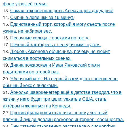
фоне угроз её семье.
13.
Самая откровенная роль Александры даддарио!
14.
Сырные лепешки за 15 минут.
15.
Единственный торт, который я могу съесть после
ужина, не набирая вес.
16.
Песочные кольца с орехами по госту.
17.
Печеный картофель с селедочным соусом.
18.
Любовь Аксенова объяснила, почему не любит
сниматься в постельных сценах.
19.
Диана пожарская и Иван Янковский стали
родителями во второй раз.
20.
Яблочный кекс. На первый взгляд это совершенно
обычный кекс с яблоками.
21.
Арнольд шварценеггер ещё в детстве твердил, что в
жизни у него будет три цели: уехать в США, стать
актёром и жениться на Кеннеди.
22.
Против фильтров и пластики: почему честный
пляжный лук ди девлин расколол интернет - сообщества.
23.
Энн хэтэуэй откровенно рассказала о дисморфии