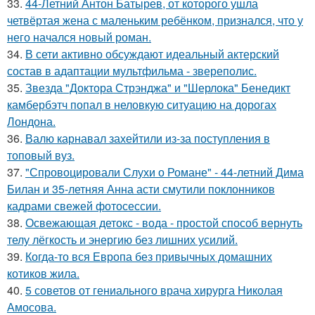
33.
44-Летний Антон Батырев, от которого ушла
четвёртая жена с маленьким ребёнком, признался, что у
него начался новый роман.
34.
В сети активно обсуждают идеальный актерский
состав в адаптации мультфильма - звереполис.
35.
Звезда "Доктора Стрэнджа" и "Шерлока" Бенедикт
камбербэтч попал в неловкую ситуацию на дорогах
Лондона.
36.
Валю карнавал захейтили из-за поступления в
топовый вуз.
37.
"Спровоцировали Слухи о Романе" - 44-летний Дима
Билан и 35-летняя Анна асти смутили поклонников
кадрами свежей фотосессии.
38.
Освежающая детокс - вода - простой способ вернуть
телу лёгкость и энергию без лишних усилий.
39.
Когда-то вся Европа без привычных домашних
котиков жила.
40.
5 советов от гениального врача хирурга Николая
Амосова.