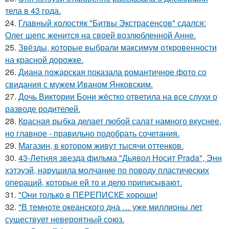
тела в 43 года.
24.
Главный холостяк "Битвы Экстрасенсов" сдался:
Олег шепс женится на своей возлюбленной Анне.
25.
Звёзды, которые выбрали максимум откровенности
на красной дорожке.
26.
Диана пожарская показала романтичное фото со
свидания с мужем Иваном Янковским.
27.
Дочь Виктории Бони жёстко ответила на все слухи о
разводе родителей.
28.
Красная рыбка делает любой салат намного вкуснее,
но главное - правильно подобрать сочетания.
29.
Магазин, в котором живут тысячи оттенков.
30.
43-Летняя звезда фильма "Дьявол Носит Prada", Энн
хэтэуэй, нарушила молчание по поводу пластических
операций, которые ей то и дело приписывают.
31.
"Они только в ПЕРЕПИСКЕ хороши!
32.
"В темноте океанского дна … уже миллионы лет
существует невероятный союз.