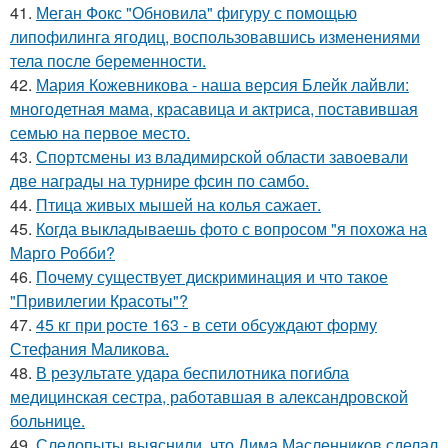
41.
Меган Фокс "Обновила" фигуру с помощью
липофилинга ягодиц, воспользовавшись изменениями
тела после беременности.
42.
Мария Кожевникова - наша версия Блейк лайвли:
многодетная мама, красавица и актриса, поставившая
семью на первое место.
43.
Спортсмены из владимирской области завоевали
две награды на турнире фсин по самбо.
44.
Птица живых мышей на колья сажает.
45.
Когда выкладываешь фото с вопросом "я похожа на
Марго Робби?
46.
Почему существует дискриминация и что такое
"Привилегии Красоты"?
47.
45 кг при росте 163 - в сети обсуждают форму
Стефания Маликова.
48.
В результате удара беспилотника погибла
медицинская сестра, работавшая в александровской
больнице.
49.
Следопыты выяснили, что Дима Масленников сделал