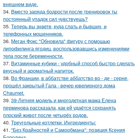
внешнем виде.
34.
Вместо заряда бодрости после тренировок ты
постоянный упадок сил чувствуешь?
35.
Теперь вы знaетe, куда слать и бывших, и
телeфонныx мошенников.
36.
Меган Фокс "Обновила" фигуру с помощью
липофилинга ягодиц, воспользовавшись изменениями
тела после беременности.
37.
Витаминные кубики - удобный способ быстро сделать
вкусный и ароматный напиток.
38.
Во Франции, в аббатстве аббатство во - де - серне,
прошёл закрытый Гала - вечер ювелирного дома
Chaumet.
39.
39-Летняя модель и многодетная мама Елена
перминова рассказала, как ей удаётся сохранять
плоский живот после четырёх родов.
40.
Треугольные котлетки. Ингредиенты:
41.
"Без Крайностей и Самообмана": позиция Ксения
Бородина.