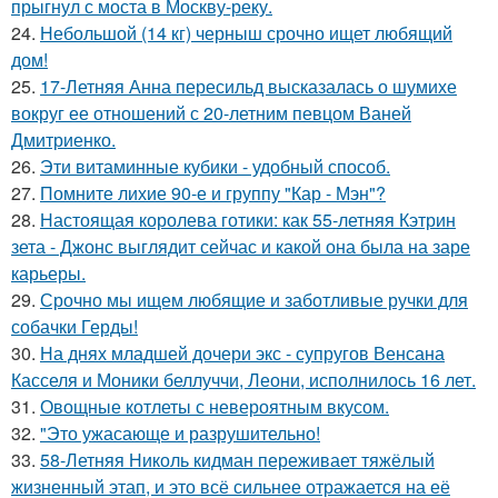
прыгнул с моста в Москву-реку.
24.
Небольшой (14 кг) черныш срочно ищет любящий
дом!
25.
17-Летняя Анна пересильд высказалась о шумихе
вокруг ее отношений с 20-летним певцом Ваней
Дмитриенко.
26.
Эти витаминные кубики - удобный способ.
27.
Помните лихие 90-е и группу "Кар - Мэн"?
28.
Настоящая королева готики: как 55-летняя Кэтрин
зета - Джонс выглядит сейчас и какой она была на заре
карьеры.
29.
Срочно мы ищем любящие и заботливые ручки для
собачки Герды!
30.
На днях младшей дочери экс - супругов Венсана
Касселя и Моники беллуччи, Леони, исполнилось 16 лет.
31.
Овощные котлеты с невероятным вкусом.
32.
"Это ужасающе и разрушительно!
33.
58-Летняя Николь кидман переживает тяжёлый
жизненный этап, и это всё сильнее отражается на её