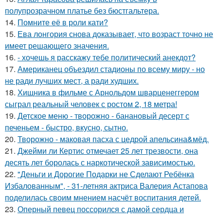
полупрозрачном платье без бюстгальтера.
14.
Помните её в роли кати?
15.
Ева лонгория снова доказывает, что возраст точно не
имеет решающего значения.
16.
- хочешь я расскажу тебе политический анекдот?
17.
Американец объездил стадионы по всему миру - но
не ради лучших мест, а ради худших.
18.
Хищника в фильме с Арнольдом шварценеггером
сыграл реальный человек с ростом 2, 18 метра!
19.
Детское меню - творожно - банановый десерт с
печеньем - быстро, вкусно, сытно.
20.
Творожно - маковая пасха с цедрой апельсина&мёд.
21.
Джейми ли Кертис отмечает 25 лет трезвости, она
десять лет боролась с наркотической зависимостью.
22.
"Деньги и Дорогие Подарки не Сделают Ребёнка
Избалованным", - 31-летняя актриса Валерия Астапова
поделилась своим мнением насчёт воспитания детей.
23.
Оперный певец поссорился с дамой сердца и