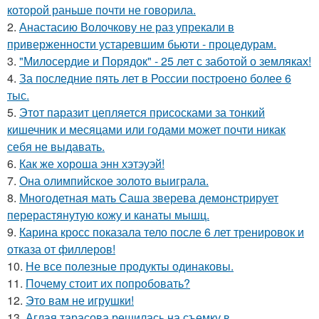
которой раньше почти не говорила.
2.
Анастасию Волочкову не раз упрекали в
приверженности устаревшим бьюти - процедурам.
3.
"Милосердие и Порядок" - 25 лет с заботой о земляках!
4.
За последние пять лет в России построено более 6
тыс.
5.
Этот паразит цепляется присосками за тонкий
кишечник и месяцами или годами может почти никак
себя не выдавать.
6.
Как же хороша энн хэтэуэй!
7.
Она олимпийское золото выиграла.
8.
Многодетная мать Саша зверева демонстрирует
перерастянутую кожу и канаты мышц.
9.
Карина кросс показала тело после 6 лет тренировок и
отказа от филлеров!
10.
Не все полезные продукты одинаковы.
11.
Почему стоит их попробовать?
12.
Это вам не игрушки!
13.
Аглая тарасова решилась на съемку в