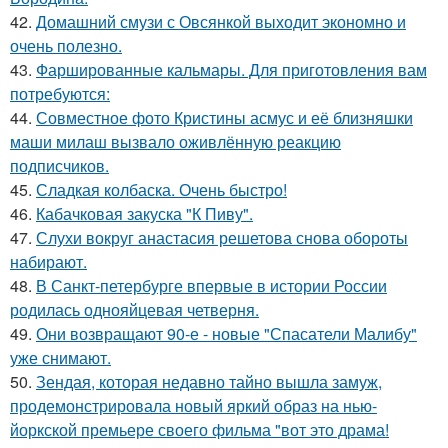
42.
Домашний смузи с Овсянкой выходит экономно и
очень полезно.
43.
Фаршированные кальмары. Для приготовления вам
потребуются:
44.
Совместное фото Кристины асмус и её близняшки
маши милаш вызвало оживлённую реакцию
подписчиков.
45.
Сладкая колбаска. Очень быстро!
46.
Кабачковая закуска "К Пиву".
47.
Слухи вокруг анастасия решетова снова обороты
набирают.
48.
В Санкт-петербурге впервые в истории России
родилась однояйцевая четверня.
49.
Они возвращают 90-е - новые "Спасатели Малибу"
уже снимают.
50.
Зендая, которая недавно тайно вышла замуж,
продемонстрировала новый яркий образ на нью-
йоркской премьере своего фильма "вот это драма!