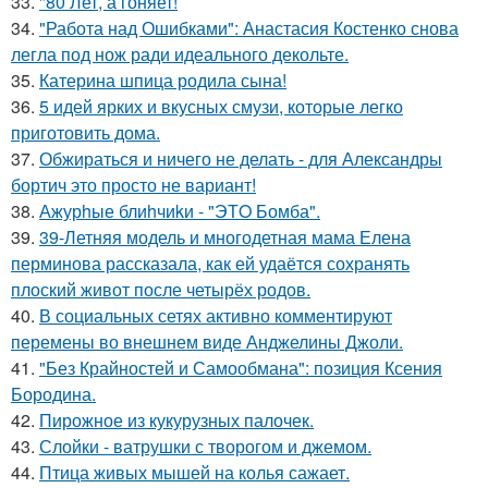
33.
"80 Лет, а гоняет!
34.
"Работа над Ошибками": Анастасия Костенко снова
легла под нож ради идеального декольте.
35.
Катерина шпица родила сына!
36.
5 идей ярких и вкусных смузи, которые легко
приготовить дома.
37.
Обжираться и ничего не делать - для Александры
бортич это просто не вариант!
38.
Ажурhые блиhчиkи - "ЭТO Бомба".
39.
39-Летняя модель и многодетная мама Елена
перминова рассказала, как ей удаётся сохранять
плоский живот после четырёх родов.
40.
В социальных сетях активно комментируют
перемены во внешнем виде Анджелины Джоли.
41.
"Без Крайностей и Самообмана": позиция Ксения
Бородина.
42.
Пирожное из кукурузных палочек.
43.
Слойки - ватрушки с творогом и джемом.
44.
Птица живых мышей на колья сажает.