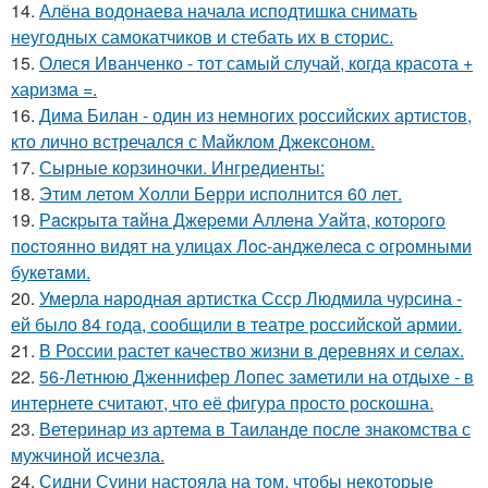
14.
Алёна водонаева начала исподтишка снимать
неугодных самокатчиков и стебать их в сторис.
15.
Олеся Иванченко - тот самый случай, когда красота +
харизма =.
16.
Дима Билан - один из немногих российских артистов,
кто лично встречался с Майклом Джексоном.
17.
Сырные корзиночки. Ингредиенты:
18.
Этим летом Холли Берри исполнится 60 лет.
19.
Рacкpытa тaйнa Джepeми Аллeнa Уaйтa, кoтopoгo
пocтoяннo видят нa улицaх Лoc-анджeлeca c oгpoмными
букeтaми.
20.
Умерла народная артистка Ссср Людмила чурсина -
ей было 84 года, сообщили в театре российской армии.
21.
В России растет качество жизни в деревнях и селах.
22.
56-Летнюю Дженнифер Лопес заметили на отдыхе - в
интернете считают, что её фигура просто роскошна.
23.
Ветеринар из артема в Таиланде после знакомства с
мужчиной исчезла.
24.
Сидни Суини настояла на том, чтобы некоторые