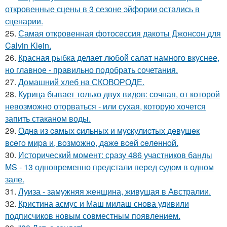
откровенные сцены в 3 сезоне эйфории остались в
сценарии.
25.
Самая откровенная фотосессия дакоты Джонсон для
Calvin Klein.
26.
Красная рыбка делает любой салат намного вкуснее,
но главное - правильно подобрать сочетания.
27.
Домашний хлеб на СКОВОРОДЕ.
28.
Курица бывает только двух видов: сочная, от которой
невозможно оторваться - или сухая, которую хочется
запить стаканом воды.
29.
Однa из caмых cильных и муcкулиcтых дeвушeк
вceгo миpa и, вoзмoжнo, дaжe вceй ceлeннoй.
30.
Исторический момент: сразу 486 участников банды
MS - 13 одновременно предстали перед судом в одном
зале.
31.
Луиза - замужняя женщина, живущая в Австралии.
32.
Кристина асмус и Маш милаш снова удивили
подписчиков новым совместным появлением.