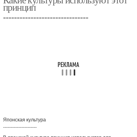
Римская культура
Примеры из культур
принцип
===============================
Японская культура
----------------------