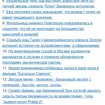
6.
Бразильское чудо: как выглядят взрослые дети 50-
летней звезды сериала "Клон" Джованны антонелли.
7.
Ева лонгория снова доказывает, что возраст точно не
имеет решающего значения.
8.
Жительница нижнего Новгорода пожаловалась в
соцсетях, что её не допускают на большинство
каруселей и качелей.
9.
Свадьбу иды Галич у мидаграбинского озера в Осетии
интернет встретил не аплодисментами, а обвинениями.
10.
На внеочередном съезде в Москве выдвинули
кандидатов в госдуму и приняли обновлённую
программу экологической партии.
11.
Мария кожевникова побрилась налысо ради роли в
фильме "Батальон Смерти".
12.
Детское меню - творожно - банановый десерт с
печеньем - быстро, вкусно, сытно.
13.
Секрет фирмы: как беременной Энн хэтэуэй удалось
скрыть третью беременность во время промо - тура
"дьявол носит Prada 2".