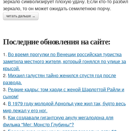
зеркало символизирует плохую удачу. Если кто-то разбил
зеркало, то он может ожидать семилетнюю порчу.
читать дальше →
Последние обновления на сайте:
1.
Во время прогулки по Венеции российская туристка
заметила местного жителя, который гонялся по улице за
крысой.
2.
Михаил галустян тайно женился спустя год после
развода.
3.
Редкие кадры: том харди с женой Шарлоттой Райли и
сыном!
4.
В 1979 году молодой Арнольд уже жил так, будто весь
мир лежал у его ног.
5.
Как создавали гигантскую акулу мегалодона для
фильма "Мег: Монстр Глубины"?