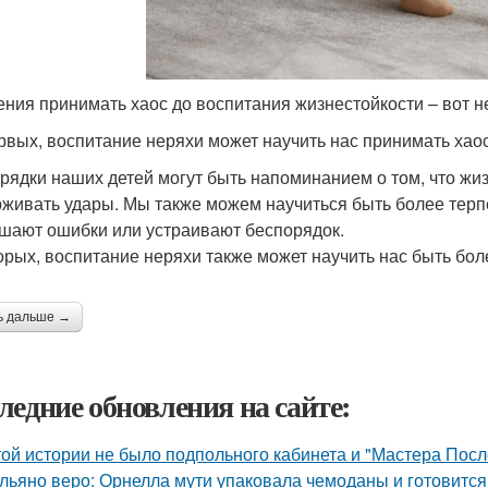
ения принимать хаос до воспитания жизнестойкости – вот 
рвых, воспитание неряхи может научить нас принимать хао
рядки наших детей могут быть напоминанием о том, что жиз
живать удары. Мы также можем научиться быть более тер
шают ошибки или устраивают беспорядок.
орых, воспитание неряхи также может научить нас быть бо
ь дальше →
ледние обновления на сайте:
той истории не было подпольного кабинета и "Мастера Пос
льяно веро: Орнелла мути упаковала чемоданы и готовится