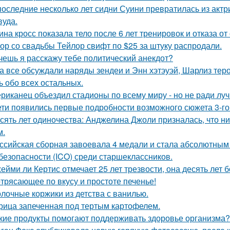
последние несколько лет сидни Суини превратилась из актр
вуда.
ина кросс показала тело после 6 лет тренировок и отказа о
ор со свадьбы Тейлор свифт по $25 за штуку распродали.
очешь я расскажу тебе политический анекдот?
а все обсуждали наряды зендеи и Энн хэтэуэй, Шарлиз тер
ь обо всех остальных.
риканец объездил стадионы по всему миру - но не ради луч
ети появились первые подробности возможного сюжета 3-го 
сять лет одиночества: Анджелина Джоли призналась, что ни
м.
ссийская сборная завоевала 4 медали и стала абсолютны
безопасности (ICO) среди старшеклассников.
ейми ли Кертис отмечает 25 лет трезвости, она десять лет 
трясающее по вкусу и простоте печенье!
лочные коржики из детства с ванилью.
рица запеченная под тертым картофелем.
кие продукты помогают поддерживать здоровье организма?