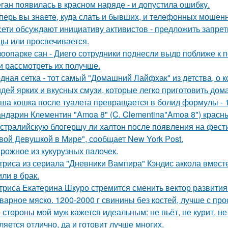
ган появилась в красном наряде - и допустила ошибку.
перь вы знaетe, куда слать и бывших, и телeфонныx мошен
сети обсуждают инициативу активистов - предложить запрети
цы или просвечивается.
зоопарке сан - Диего сотрудники поднесли выдр поближе к 
и рассмотреть их получше.
дная сетка - тот самый "Домашний Лайфхак" из детства, о 
идей ярких и вкусных смузи, которые легко приготовить дома
ша кошка после туалета превращается в болид формулы - 
ндарин Клементин "Amoa 8" (C. Clementina"Amoa 8") красн
стралийскую блогершу ли халтон после появления на фест
вой Девушкой в Мире", сообщает New York Post.
рожное из кукурузных палочек.
триса из сериала "Дневники Вампира" Кэндис аккола вмес
или в брак.
триса Екатерина Шкуро стремится сменить вектор развития 
варное мяско. 1200-2000 г свинины без костей, лучше с пр
 стороны мой муж кажется идеальным: не пьёт, не курит, не
ляется отлично, да и готовит лучше многих.