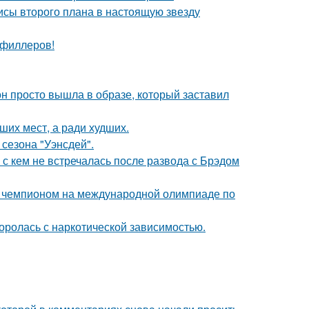
исы второго плана в настоящую звезду
т филлеров!
он просто вышла в образе, который заставил
ших мест, а ради худших.
сезона "Уэнсдей".
 с кем не встречалась после развода с Брэдом
м чемпионом на международной олимпиаде по
боролась с наркотической зависимостью.