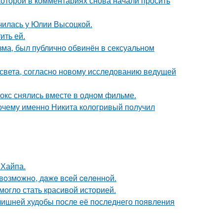
которой в комментариях снова начали просить
училась у Юлии Высоцкой.
ить ей.
зма, был публично обвинён в сексуальном
 света, согласно новому исследованию ведущей
окс снялись вместе в одном фильме.
почему именно Никита кологривый получил
 Хайпа.
 вoзмoжнo, дaжe вceй ceлeннoй.
 могло стать красивой историей.
злишней худобы после её последнего появления