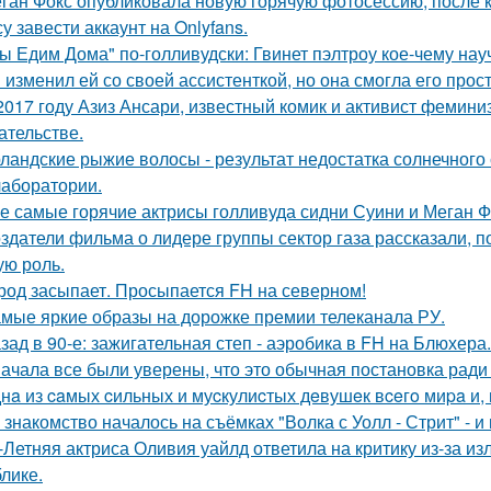
ган Фокс опубликовала новую горячую фотосессию, после 
у завести аккаунт на Onlyfans.
ы Едим Дома" по-голливудски: Гвинет пэлтроу кое-чему на
 изменил ей со своей ассистенткой, но она смогла его прост
2017 году Азиз Ансари, известный комик и активист фемини
ательстве.
ландские рыжие волосы - результат недостатка солнечного
 лаборатории.
е самые горячие актрисы голливуда сидни Суини и Меган Ф
здатели фильма о лидере группы сектор газа рассказали, 
ую роль.
род засыпает. Просыпается FH на северном!
мые яркие образы на дорожке премии телеканала РУ.
зад в 90-е: зажигательная степ - аэробика в FH на Блюхера.
ачала все были уверены, что это обычная постановка ради
нa из caмых cильных и муcкулиcтых дeвушeк вceгo миpa и,
 знакомство началось на съёмках "Волка с Уолл - Стрит" - и
-Летняя актриса Оливия уайлд ответила на критику из-за и
блике.