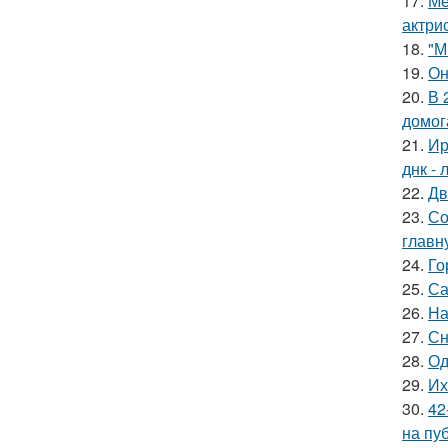
17.
Ме
актрис
18.
"М
19.
Он
20.
В 
домог
21.
Ир
днк -
22.
Дв
23.
Со
главн
24.
Го
25.
Са
26.
На
27.
Сн
28.
Од
29.
Их
30.
42
на пу