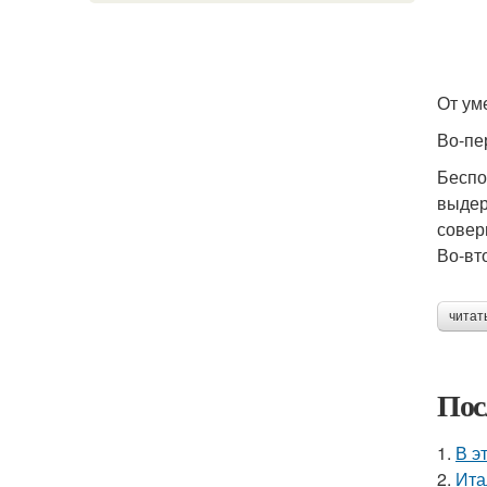
От ум
Во-пе
Беспо
выдер
совер
Во-вт
читат
Пос
1.
В э
2.
Ита