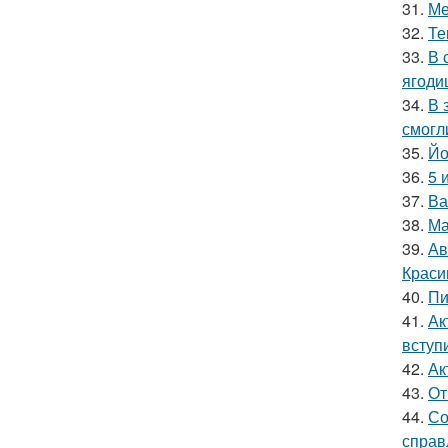
31.
Ме
32.
Те
33.
В 
ягоди
34.
В 
смогл
35.
Йо
36.
5 
37.
Ва
38.
Ма
39.
Ав
Краси
40.
Пи
41.
Ак
вступ
42.
Ак
43.
От
44.
Со
справ