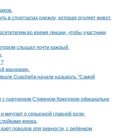
ников.
ть в спортзалах одежду, которая оголяет живот,
посетителям во время лекции, чтобы участники
котором слышал почти каждый.
.
1?
ый мандарин.
ивале Coachella начали называть "Самой
те с партнером Стивеном Крюгером официально
и мечтает о серьезной главной роли.
ослойками жирка.
 даёт поводов для ревности, с ребёнком