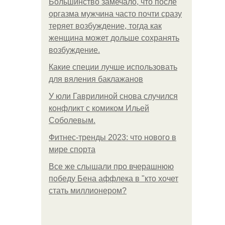
Большинство замечало, что после
оргазма мужчина часто почти сразу
теряет возбуждение, тогда как
женщина может дольше сохранять
возбуждение.
Какие специи лучше использовать
для вяления баклажанов
У юли Гаврилиной снова случился
конфликт с комиком Ильей
Соболевым.
Фитнес-тренды 2023: что нового в
мире спорта
Все же слышали про вчерашнюю
победу Бена аффлека в "кто хочет
стать миллионером?