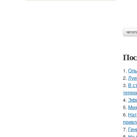
читат
Пос
1.
Оль
2.
Луи
3.
В с
тепер
4.
Эфф
5.
Мих
6.
Нат
привл
7.
Ген
8.
Не 