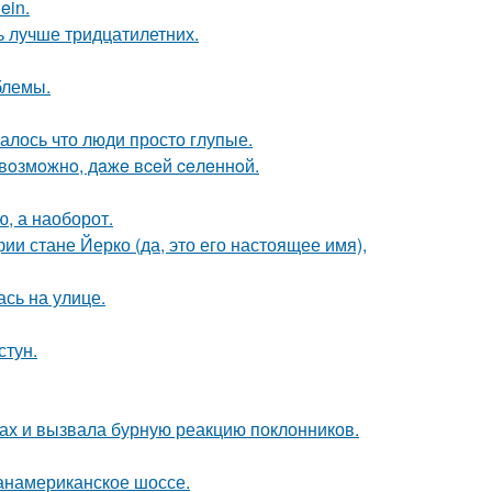
ein.
ь лучше тридцатилетних.
блемы.
алось что люди просто глупые.
 вoзмoжнo, дaжe вceй ceлeннoй.
ю, а наоборот.
ии стане Йерко (да, это его настоящее имя),
сь на улице.
стун.
ах и вызвала бурную реакцию поклонников.
панамериканское шоссе.