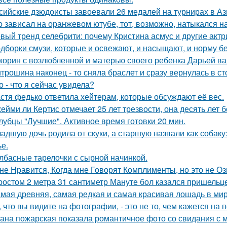
сийские дзюдоисты завоевали 26 медалей на турнирах в Аз
о зависал на оранжевом ютубе, тот, возможно, натыкался н
вый тренд селебрити: почему Кристина асмус и другие актр
дборки смузи, которые и освежают, и насыщают, и норму бе
корин с возлюбленной и матерью своего ребенка Дарьей ва
трошина наконец - то сняла браслет и сразу вернулась в сто
о - что я сейчас увидела?
стя федько ответила хейтерам, которые обсуждают её вес.
ейми ли Кертис отмечает 25 лет трезвости, она десять лет 
лубцы "Лучшие". Активное время готовки 20 мин.
адшую дочь родила от скуки, а старшую назвали как собак
ье.
лбасные тарелочки с сырной начинкой.
не Нравится, Когда мне Говорят Комплименты, но это не Оз
ростом 2 метра 31 сантиметр Мануте бол казался пришельце
мая древняя, самая редкая и самая красивая лошадь в мир
, что вы видите на фотографии, - это не то, чем кажется на 
ана пожарская показала романтичное фото со свидания с