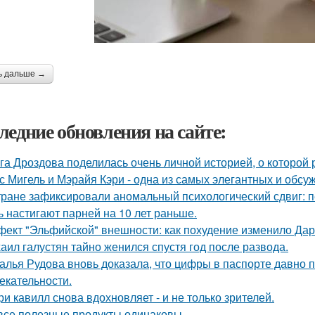
ь дальше →
ледние обновления на сайте:
га Дроздова поделилась очень личной историей, о которой 
с Мигель и Мэрайя Кэри - одна из самых элегантных и обсу
тране зафиксировали аномальный психологический сдвиг: п
ь настигают парней на 10 лет раньше.
ект "Эльфийской" внешности: как похудение изменило Дар
аил галустян тайно женился спустя год после развода.
алья Рудова вновь доказала, что цифры в паспорте давно 
екательности.
ри кавилл снова вдохновляет - и не только зрителей.
все полезные продукты одинаковы.