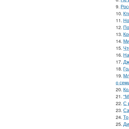
9.
Рос
10.
Кт
11.
Но
12.
По
13.
Ко
14.
Ми
15.
Чт
16.
На
17.
Дж
18.
Го
19.
Мл
о сем
20.
Ко
21.
"М
22.
С 
23.
Са
24.
То
25.
Ди