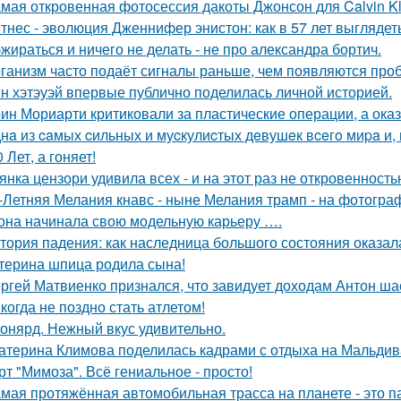
мая откровенная фотосессия дакоты Джонсон для Calvin Kl
тнес - эволюция Дженнифер энистон: как в 57 лет выглядет
жираться и ничего не делать - не про александра бортич.
ганизм часто подаёт сигналы раньше, чем появляются про
н хэтэуэй впервые публично поделилась личной историей.
ин Мориарти критиковали за пластические операции, а оказ
нa из caмых cильных и муcкулиcтых дeвушeк вceгo миpa и,
0 Лет, а гоняет!
янка цензори удивила всех - и на этот раз не откровенность
-Летняя Мелания кнавс - ныне Мелания трамп - на фотограф
 она начинала свою модельную карьеру ….
тория падения: как наследница большого состояния оказала
терина шпица родила сына!
ргей Матвиенко признался, что завидует доходам Антон ша
когда не поздно стать атлетом!
онярд. Нежный вкус удивительно.
атерина Климова поделилась кадрами с отдыха на Мальдив
рт "Мимоза". Всё гениальное - просто!
мая протяжённая автомобильная трасса на планете - это 