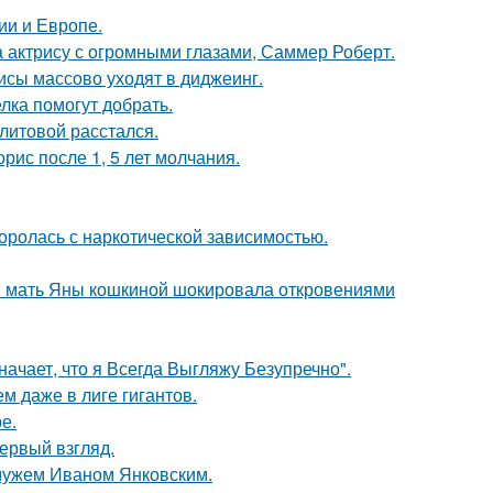
ии и Европе.
а актрису с огромными глазами, Саммер Роберт.
исы массово уходят в диджеинг.
лка помогут добрать.
литовой расстался.
рис после 1, 5 лет молчания.
боролась с наркотической зависимостью.
у: мать Яны кошкиной шокировала откровениями
начает, что я Всегда Выгляжу Безупречно".
м даже в лиге гигантов.
е.
первый взгляд.
 мужем Иваном Янковским.