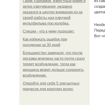
из са
Гарик Харламов, известный комик и
созда
актер озвучивания, недавно
цвето
оказался в центре внимания из-за
своей работы над озвучкой
мультфильма про колобка.
Необх
Перед
Специи - что к чему подходит.
Вот ч
Как избежать ошибок при
похудении за 30 дней
Большинство замечало, что после
оргазма мужчина часто почти сразу
теряет возбуждение, тогда как
женщина может дольше сохранять
возбуждение.
Откройте для себя 5 элегантных
причесок для коротких волос