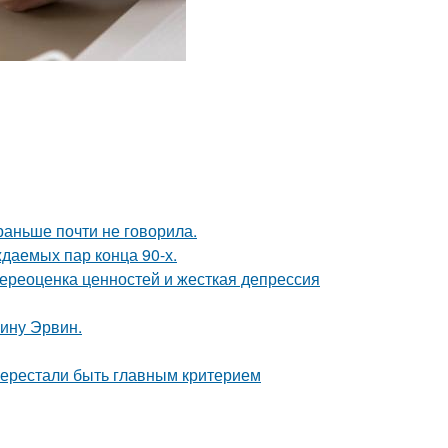
раньше почти не говорила.
ждаемых пар конца 90-х.
ереоценка ценностей и жесткая депрессия
ину Эрвин.
перестали быть главным критерием