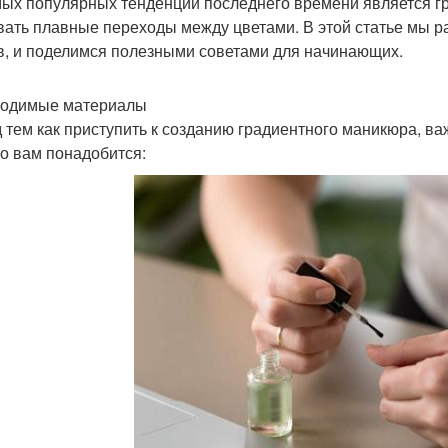
мых популярных тенденций последнего времени является г
вать плавные переходы между цветами. В этой статье мы ра
в, и поделимся полезными советами для начинающих.
одимые материалы
 тем как приступить к созданию градиентного маникюра, в
то вам понадобится: