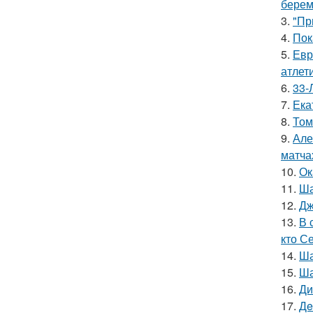
берем
3.
"Пр
4.
Пок
5.
Евр
атлети
6.
33-
7.
Ека
8.
Том
9.
Але
матча
10.
Ок
11.
Ша
12.
Дж
13.
В 
кто С
14.
Ша
15.
Ша
16.
Ди
17.
Дe