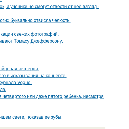
, и ученики не смогут отвести от неё взгляд -
огих буквально отвисла челюсть.
икации свежих фотографий.
исывают Томасу Джефферсону.
яйцевая четверня.
 его высказывания на концерте.
журнала Vogue.
ла.
четвертого или даже пятого ребенка, несмотря
шем свете, показав её зубы.