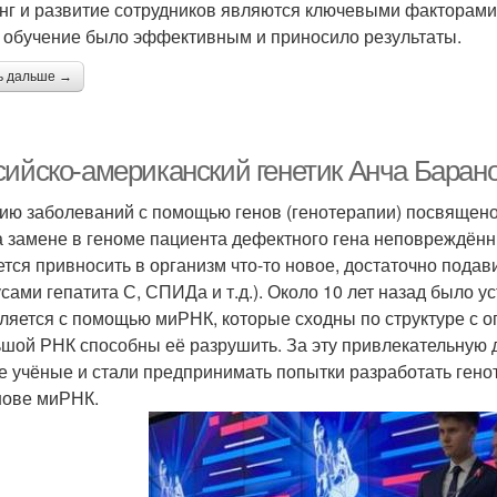
нг и развитие сотрудников являются ключевыми факторами
 обучение было эффективным и приносило результаты.
ь дальше →
сийско-американский генетик Анча Баран
ию заболеваний с помощью генов (генотерапии) посвящено 
а замене в геноме пациента дефектного гена неповреждённ
ется привносить в организм что-то новое, достаточно подав
усами гепатита С, СПИДа и т.д.). Около 10 лет назад было 
ляется с помощью миРНК, которые сходны по структуре с о
ьшой РНК способны её разрушить. За эту привлекательную 
е учёные и стали предпринимать попытки разработать ген
нове миРНК.