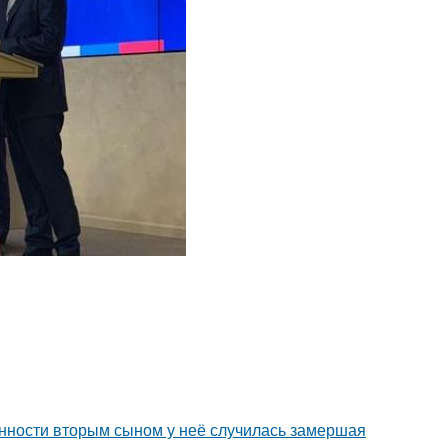
енности вторым сыном у неё случилась замершая