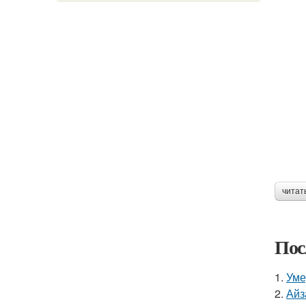
читат
Пос
1.
Уме
2.
Айз