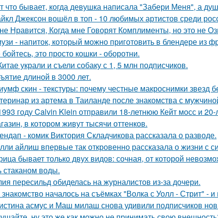
т что бывает, когда девушка написала "Забери Меня", а душ
йкл Джексон вошёл в топ - 10 любимых артистов среди рос
не Нравится, Когда мне Говорят Комплименты, но это не Оз
узи - напиток, который можно приготовить в блендере из фр
 бойтесь, это просто кошки - оборотни.
Китае украли и съели собаку с 1, 5 млн подписчиков.
ъятие длиной в 3000 лет.
иумф скин - текстуры: почему честные макроснимки звезд 
теринар из артема в Таиланде после знакомства с мужчино
1993 году Calvin Klein отправили 18-летнюю Кейт мосс и 20
газин, в котором живут тысячи оттенков.
ендап - комик Виктория Складчикова рассказала о разводе.
лли айлиш впервые так откровенно рассказала о жизни с с
рица бывает только двух видов: сочная, от которой невозмо
ь стаканом воды.
ия пересильд обиделась на журналистов из-за дочери.
 знакомство началось на съёмках "Волка с Уолл - Стрит" - и
истина асмус и Маш милаш снова удивили подписчиков но
ушайте, ну это же как можно не принимать свою внешность