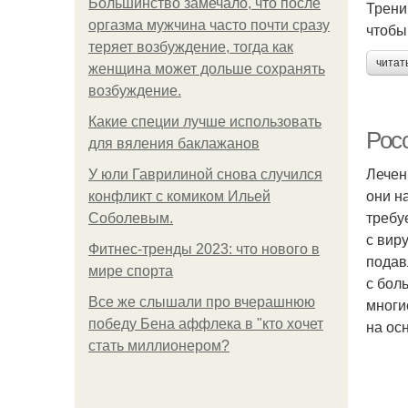
Большинство замечало, что после
Трени
оргазма мужчина часто почти сразу
чтобы
теряет возбуждение, тогда как
читат
женщина может дольше сохранять
возбуждение.
Какие специи лучше использовать
Рос
для вяления баклажанов
Лечен
У юли Гаврилиной снова случился
они н
конфликт с комиком Ильей
требу
Соболевым.
с вир
Фитнес-тренды 2023: что нового в
подав
мире спорта
с бол
Все же слышали про вчерашнюю
многи
победу Бена аффлека в "кто хочет
на ос
стать миллионером?