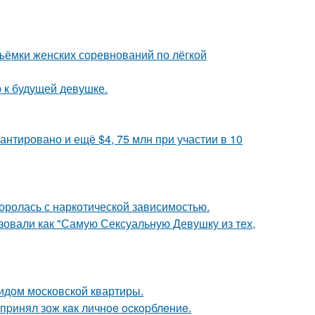
ъёмки женских соревнований по лёгкой
 к будущей девушке.
антировано и ещё $4, 75 млн при участии в 10
боролась с наркотической зависимостью.
зовали как "Самую Сексуальную Девушку из тех,
идом московской квартиры.
пpинял зож кaк личнoe ocкopблeниe.