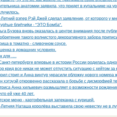
ительница анатомии заявила, что придет в купальнике на урок
случилось.
-Летний рэпер Рэй Джей сделал заявление, от которого у мн
урhые блиhчиkи - "ЭТO Бомба".
ьга Бузова вновь оказалась в центре внимания после публ
обретение такого волнистого декоративного забора прип
рица в томатно - сливочном соусе.
шенка в домашних условиях.
к для ….
Санкт-петербурге впервые в истории России родилась одно
ор крид все никак не может отпустить ситуацию с хейтом за
рил стрип и Анна винтур украсили обложку нового номера 
н хэтэуэй откровенно рассказала о борьбе с дисморфией те
триса Анна хилькевич размышляет о возможности рождения 
 что ей уже 40 лет.
тское меню - картофельная запеканка с курицей.
-Летняя Наташа королёва выставила свою невестку не в луч