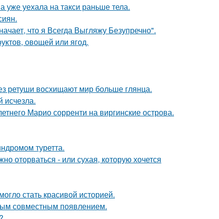
а уже уехала на такси раньше тела.
сиян.
начает, что я Всегда Выгляжу Безупречно".
уктов, овощей или ягод.
без ретуши восхищают мир больше глянца.
й исчезла.
-летнего Марио сорренти на виргинские острова.
индромом туретта.
жно оторваться - или сухая, которую хочется
 могло стать красивой историей.
вым совместным появлением.
?