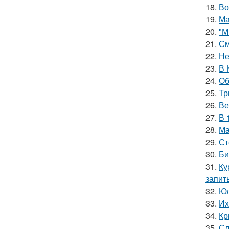
18.
Во
19.
Ма
20.
"М
21.
См
22.
Не
23.
В 
24.
Об
25.
Тр
26.
Ве
27.
В 
28.
Ма
29.
Ст
30.
Би
31.
Ку
запит
32.
Юл
33.
Их
34.
Кр
35.
Сл