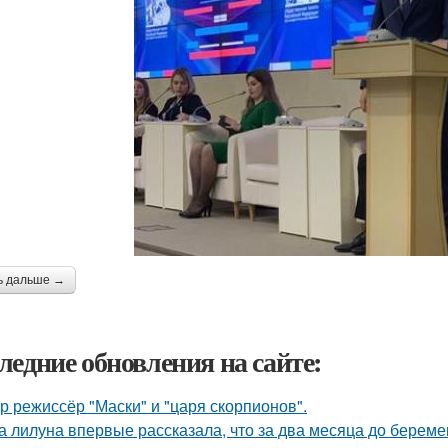
ь дальше →
ледние обновления на сайте:
р режиссёр "Маски" и "царя скорпионов".
а лилуна впервые рассказала, что за два месяца до берем