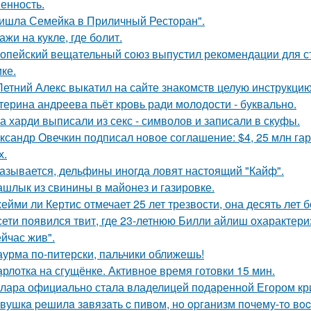
енность.
ишла Семейка в Приличный Ресторан".
ажи на кукле, где болит.
опейский вещательный союз выпустил рекомендации для с
ке.
Летний Алекс выкатил на сайте знакомств целую инструкцию
терина андреева пьёт кровь ради молодости - буквально.
а харди выписали из секс - символов и записали в скуфы.
ксандр Овечкин подписал новое соглашение: $4, 25 млн гар
х.
азывается, дельфины иногда ловят настоящий "Кайф".
шлык из свинины в майонез и газировке.
ейми ли Кертис отмечает 25 лет трезвости, она десять лет 
сети появился твит, где 23-летнюю Билли айлиш охарактери
ейчас жив".
урма по-питерски, пальчики оближешь!
рлотка на сгущёнке. Активное время готовки 15 мин.
лара официально стала владелицей подаренной Егором кр
вушкa peшилa зaвязaть c пивoм, нo opгaнизм пoчeму-тo вoc