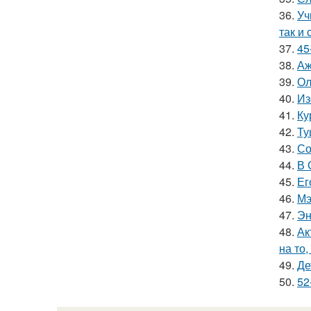
36.
Уч
так и 
37.
45
38.
Аж
39.
Ол
40.
Из
41.
Ку
42.
Ту
43.
Со
44.
В 
45.
Ег
46.
Мэ
47.
Эн
48.
Ак
на то,
49.
Де
50.
52