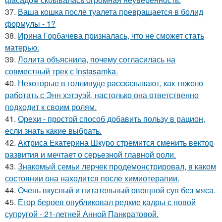
37.
Ваша кошка после туалета превращается в болид
формулы - 1?
38.
Ирина Горбачева призналась, что не сможет стать
матерью.
39.
Лолита объяснила, почему согласилась на
совместный трек с Instasamka.
40.
Некоторые в голливуде рассказывают, как тяжело
работать с Энн хэтэуэй, настолько она ответственно
подходит к своим ролям.
41.
Орехи - простой способ добавить пользу в рацион,
если знать какие выбрать.
42.
Актриса Екатерина Шкуро стремится сменить вектор
развития и мечтает о серьезной главной роли.
43.
Знакомый семьи лерчек продемонстрировал, в каком
состоянии она находится после химиотерапии.
44.
Очень вкусный и питательный овощной суп без мяса.
45.
Егор бероев опубликовал редкие кадры с новой
супругой - 21-летней Анной Панкратовой.