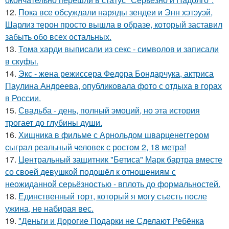
12.
Пока все обсуждали наряды зендеи и Энн хэтэуэй,
Шарлиз терон просто вышла в образе, который заставил
забыть обо всех остальных.
13.
Тома харди выписали из секс - символов и записали
в скуфы.
14.
Экс - жена режиссера Федора Бондарчука, актриса
Паулина Андреева, опубликовала фото с отдыха в горах
в России.
15.
Свадьба - день, полный эмоций, но эта история
трогает до глубины души.
16.
Хищника в фильме с Арнольдом шварценеггером
сыграл реальный человек с ростом 2, 18 метра!
17.
Центральный защитник "Бетиса" Марк бартра вместе
со своей девушкой подошёл к отношениям с
неожиданной серьёзностью - вплоть до формальностей.
18.
Единственный торт, который я могу съесть после
ужина, не набирая вес.
19.
"Деньги и Дорогие Подарки не Сделают Ребёнка