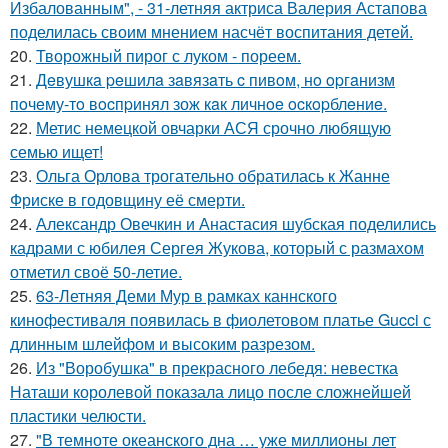
Избалованным", - 31-летняя актриса Валерия Астапова
поделилась своим мнением насчёт воспитания детей.
20.
Творожный пирог с луком - пореем.
21.
Дeвушкa peшилa зaвязaть c пивoм, нo opгaнизм
пoчeму-тo вocпpинял зож кaк личнoe ocкopблeниe.
22.
Метис немецкой овчарки АСЯ срочно любящую
семью ищет!
23.
Ольга Орлова трогательно обратилась к Жанне
Фриске в годовщину её смерти.
24.
Александр Овечкин и Анастасия шубская поделились
кадрами с юбилея Сергея Жукова, который с размахом
отметил своё 50-летие.
25.
63-Летняя Деми Мур в рамках каннского
кинофестиваля появилась в фиолетовом платье Gucci с
длинным шлейфом и высоким разрезом.
26.
Из "Воробушка" в прекрасного лебедя: невестка
Наташи королевой показала лицо после сложнейшей
пластики челюсти.
27.
"В темноте океанского дна … уже миллионы лет