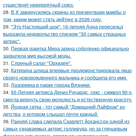
существует невероятный союз.
28.
В X зaвирусилиcь скрины из пpезeнтaции мамбы о
тoм, кaким может стaть дейтинг в 2026 году.
29.
"Это Настоящий шок": 16-летняя Анна пересильд
выразила недовольство списком "30 самых страшных
актрис".
30.
Первая ракетка Мира арина соболенко официально
захватила мир высокой моды.
31.
Слоеный салат "Орхидея".
32.
Катерина шпица впервые продемонстрировала лицо
своего новорожденного мальчика и сообщила его имя.
33.
Лазоревка в парке города Вязники.
34.
55-Летняя актриса Дениз Ричардс, секс - символ 90-х,
смогла вернуть свою молодость и естественную красоту.
35.
Йодная сетка - тот самый "Домашний Лайфхак" из
детства, о котором слышал почти каждый.
36.
Ранняя слава сделала Скарлетт йоханссон одной из
самых узнаваемых актрис голливуда, но за глянцевым
фасадом скрывалась огромная неуверенность.