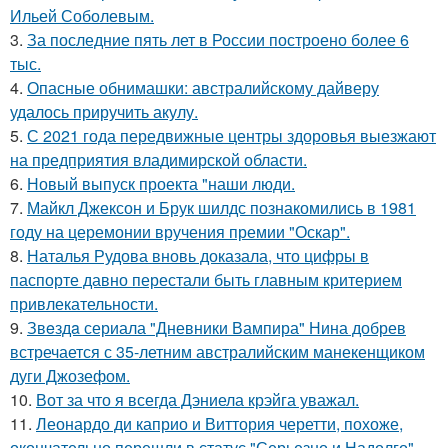
Ильей Соболевым.
3.
За последние пять лет в России построено более 6
тыс.
4.
Опасные обнимашки: австралийскому дайверу
удалось приручить акулу.
5.
С 2021 года передвижные центры здоровья выезжают
на предприятия владимирской области.
6.
Новый выпуск проекта "наши люди.
7.
Майкл Джексон и Брук шилдс познакомились в 1981
году на церемонии вручения премии "Оскар".
8.
Наталья Рудова вновь доказала, что цифры в
паспорте давно перестали быть главным критерием
привлекательности.
9.
Звeздa сериала "Дневники Вампира" Нина добрев
встречается с 35-летним австралийским манекенщиком
дуги Джозефом.
10.
Вот за что я всегда Дэниела крэйга уважал.
11.
Леонардо ди каприо и Виттория черетти, похоже,
окончательно перешли в статус "Серьезно и Надолго".