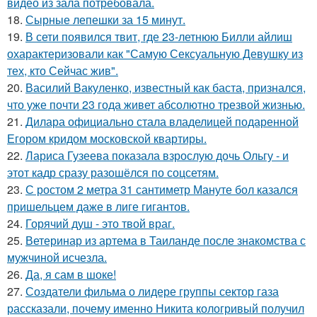
видео из зала потребовала.
18.
Сырные лепешки за 15 минут.
19.
В сети появился твит, где 23-летнюю Билли айлиш
охарактеризовали как "Самую Сексуальную Девушку из
тех, кто Сейчас жив".
20.
Василий Вакуленко, известный как баста, признался,
что уже почти 23 года живет абсолютно трезвой жизнью.
21.
Дилара официально стала владелицей подаренной
Егором кридом московской квартиры.
22.
Лариса Гузеева показала взрослую дочь Ольгу - и
этот кадр сразу разошёлся по соцсетям.
23.
С ростом 2 метра 31 сантиметр Мануте бол казался
пришельцем даже в лиге гигантов.
24.
Горячий душ - это твой враг.
25.
Ветеринар из артема в Таиланде после знакомства с
мужчиной исчезла.
26.
Да, я сам в шоке!
27.
Создатели фильма о лидере группы сектор газа
рассказали, почему именно Никита кологривый получил