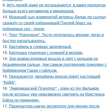
9.
90% людей даже не догадываются, в каких продуктах
больше всего витаминов и минералов.
10.
Младший сын знаменитой актрисы Дилан ли сыграл
свадьбу со своей избранницей Паулой брасс на
побережье сен - тропе.
11.
Торт "Наполеон". Тесто получилось мягким, легко и
быстро раскатывалось.
12.
Картофель в сливках запечённый.
13.
Картошка тушенная с курицей в молоке.
14.
Зои кравиц впервые вышла в свет с кольцом на
безымянном пальце, тем самым подтвердив помолвку с
бойфрендом Гарри стайлсом.
15.
Оказывается, дельфины иногда ловят настоящий
"Кайф".
16.
"Американский Психопат" - один из тех фильмов,
после которых уже невозможно смотреть на Кристиана
бэйла по-прежнему.
17.
Прокуратура новую экспертизу для лерчек после