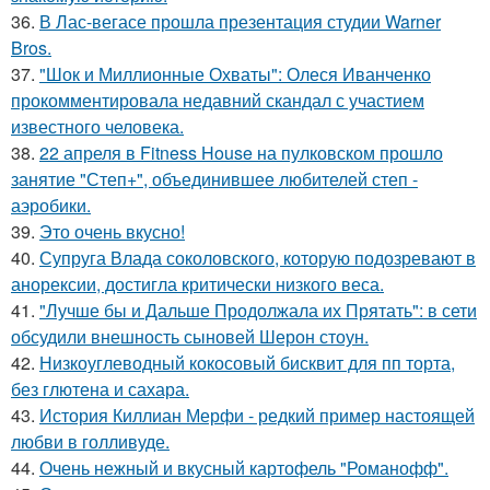
36.
В Лас-вегасе прошла презентация студии Warner
Bros.
37.
"Шок и Миллионные Охваты": Олеся Иванченко
прокомментировала недавний скандал с участием
известного человека.
38.
22 апреля в Fitness House на пулковском прошло
занятие "Степ+", объединившее любителей степ -
аэробики.
39.
Это очень вкусно!
40.
Супруга Влада соколовского, которую подозревают в
анорексии, достигла критически низкого веса.
41.
"Лучше бы и Дальше Продолжала их Прятать": в сети
обсудили внешность сыновей Шерон стоун.
42.
Низкоуглеводный кокосовый бисквит для пп торта,
без глютена и сахара.
43.
История Киллиан Мерфи - редкий пример настоящей
любви в голливуде.
44.
Очень нежный и вкусный картофель "Романофф".