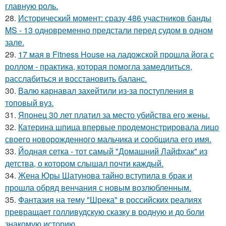
главную роль.
28.
Исторический момент: сразу 486 участников банды
MS - 13 одновременно предстали перед судом в одном
зале.
29.
17 мая в Fitness House на ладожской прошла йога с
роллом - практика, которая помогла замедлиться,
расслабиться и восстановить баланс.
30.
Валю карнавал захейтили из-за поступления в
топовый вуз.
31.
Японец 30 лет платил за место убийства его жены.
32.
Катерина шпица впервые продемонстрировала лицо
своего новорожденного мальчика и сообщила его имя.
33.
Йодная сетка - тот самый "Домашний Лайфхак" из
детства, о котором слышал почти каждый.
34.
Жена Юры Шатунова тайно вступила в брак и
прошла обряд венчания с новым возлюбленным.
35.
Фантазия на тему "Шрека" в российских реалиях
превращает голливудскую сказку в родную и до боли
знакомую историю.