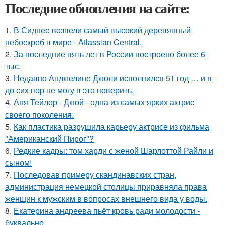
Последние обновления на сайте:
1.
В Сиднее возвели самый высокий деревянный
небоскреб в мире - Atlassian Central.
2.
За последние пять лет в России построено более 6
тыс.
3.
Недавно Анджелине Джоли исполнился 51 год … и я
до сих пор не могу в это поверить.
4.
Аня Тейлор - Джой - одна из самых ярких актрис
своего поколения.
5.
Как пластика разрушила карьеру актрисе из фильма
"Американский Пирог"?
6.
Редкие кадры: том харди с женой Шарлоттой Райли и
сыном!
7.
Последовав примеру скандинавских стран,
администрация немецкой столицы приравняла права
женщин к мужским в вопросах внешнего вида у воды.
8.
Екатерина андреева пьёт кровь ради молодости -
буквально.