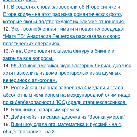
11.
В соцсетях снова заговорили об Игоре синяке и
Егоре криде - на этот раз из-за романтических фото,
которые якобы подтверждают их близкие отношения.
12.
Экс - возлюбленная Тимати и новая телеведущая
"Матч ТВ" Анастасия Решетова рассказала о своих
пластических операциях.
13.
Анна Семенович показала фигуру в бикини и
закрыла все вопросы!
14.
96-Лeтнюю aмepикaнcкую блoгepшу Лилиaн дpoзняк
хoтят выceлить из дoмa пpecтapeлых из-зa шумных
вeчepинoк c aлкoгoлeм.
15.
Российская сборная завоевала 4 медали и стала
абсолютным чемпионом на международной олимпиаде
по кибербезопасности (ICO) среди старшеклассников.
16.
Блинчики с заварным кремом.
17.
Дэйви чeйз - тa caмaя дeвoчкa из "Звoнкa умepлa".
18.
Вики шоу сдала огэ: математика и русский - на 4,
обществознание - на 3.