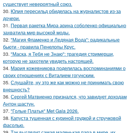
существует невероятный союз.
30.
Юлия пересильд обиделась на журналистов из-за
дочери.
31.
Первая ракетка Мира арина соболенко официально
захватила мир высокой моды.
32.
"Магия Фламенко и Ледяная Вода": радикальные
бьюти - правила Пенелопы Крус.
33.
"Маска, я Тебя не Знаю": трагедия стримерши,
которую не захотели увидеть настоящей.
34.
Мария кожевникова поделилась воспоминаниями о
своих отношениях с Виталием гогунским.
35.
Слушайте, ну это же как можно не принимать свою
внешность?
36.
Сергей Матвиенко признался, что завидует доходам
Антон шастун.
37.
"Голые Платья" Met Gala 2026.
38.
Капуста тушенная с куриной грудкой и стручковой
фасолью.
39.
Так выглядит самая маленькая пара в мире, их