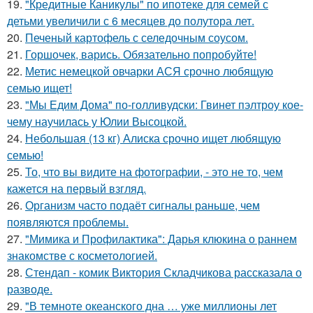
19.
"Кредитные Каникулы" по ипотеке для семей с
детьми увеличили с 6 месяцев до полутора лет.
20.
Печеный картофель с селедочным соусом.
21.
Горшочек, варись. Обязательно попробуйте!
22.
Метис немецкой овчарки АСЯ срочно любящую
семью ищет!
23.
"Мы Едим Дома" по-голливудски: Гвинет пэлтроу кое-
чему научилась у Юлии Высоцкой.
24.
Небольшая (13 кг) Алиска срочно ищет любящую
семью!
25.
То, что вы видите на фотографии, - это не то, чем
кажется на первый взгляд.
26.
Организм часто подаёт сигналы раньше, чем
появляются проблемы.
27.
"Мимика и Профилактика": Дарья клюкина о раннем
знакомстве с косметологией.
28.
Стендап - комик Виктория Складчикова рассказала о
разводе.
29.
"В темноте океанского дна … уже миллионы лет