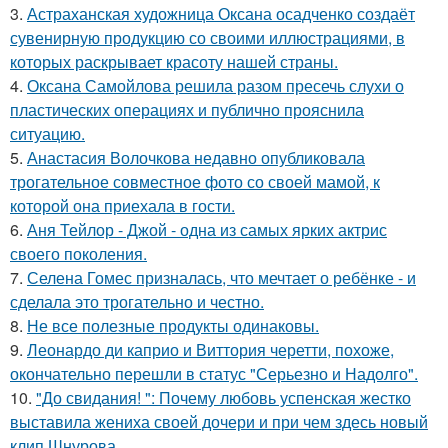
3.
Астраханская художница Оксана осадченко создаёт
сувенирную продукцию со своими иллюстрациями, в
которых раскрывает красоту нашей страны.
4.
Оксана Самойлова решила разом пресечь слухи о
пластических операциях и публично прояснила
ситуацию.
5.
Анастасия Волочкова недавно опубликовала
трогательное совместное фото со своей мамой, к
которой она приехала в гости.
6.
Аня Тейлор - Джой - одна из самых ярких актрис
своего поколения.
7.
Селена Гомес призналась, что мечтает о ребёнке - и
сделала это трогательно и честно.
8.
Не все полезные продукты одинаковы.
9.
Леонардо ди каприо и Виттория черетти, похоже,
окончательно перешли в статус "Серьезно и Надолго".
10.
"До свидания! ": Почему любовь успенская жестко
выставила жениха своей дочери и при чем здесь новый
клип Шнурова.