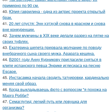
примерно по 90 см.
40.
Юлия гаврилина - одна из актрис проекта открытый
брак.
41.
20 лет спустя: Энн хэтэуэй снова в красном и снова
вне конкуренции.
42.
Зачем мужчины в XIX веке делали разрез на пятке на
своих туфлях.
43.
Екатерина шепета прервала молчание по поводу
внебрачного сына своего мужа, Арарата кещяна.
44.
В2001 году Анну Курникову пригласили сняться в
клипе испанского певца Энрике иглесиаса на песню
Escape.
45.
Инстасамка начала сводить татуировки, кардинально
меняя свой образ.
46.
Когда выкладываешь фото с вопросом "я похожа на
Марго Робби?
47.
Семаглутид: легкий путь или ловушка для
организма?