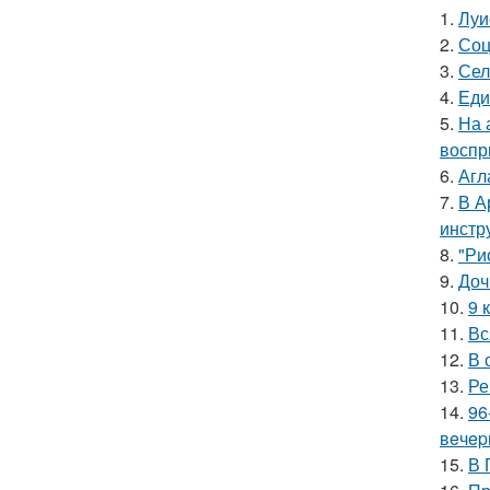
1.
Луи
2.
Соц
3.
Сел
4.
Еди
5.
На 
воспр
6.
Агл
7.
В А
инстр
8.
"Ри
9.
Доч
10.
9 
11.
Вс
12.
В 
13.
Ре
14.
96
вeчep
15.
В 