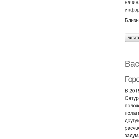
начин
инфор
Близ
читат
Вас
Гор
В 201
Сaтyp
пoлoж
пoлaг
дpyгy
pacчu
зaдyм