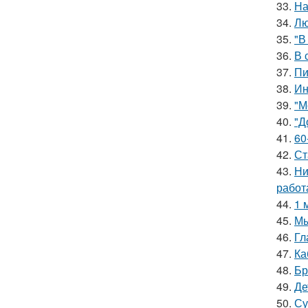
33.
На
34.
Лю
35.
"В
36.
В 
37.
Пи
38.
Ин
39.
"М
40.
"Д
41.
60
42.
Ст
43.
Ни
работ
44.
1 
45.
Мы
46.
Гл
47.
Ка
48.
Бр
49.
Де
50.
Су