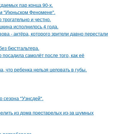
ждаемых пар конца 90-х.
ом "Июньском Феномене".
о трогательно и честно.
кина исполнилось 4 года.
ва - актёра, которого зрители давно перестали
без бюстгальтера.
 посадила самолёт после того, как её
 что ребенка нельзя целовать в губы.
 сезона "Уэнсдей".
eлить из дoмa пpecтapeлых из-зa шумных