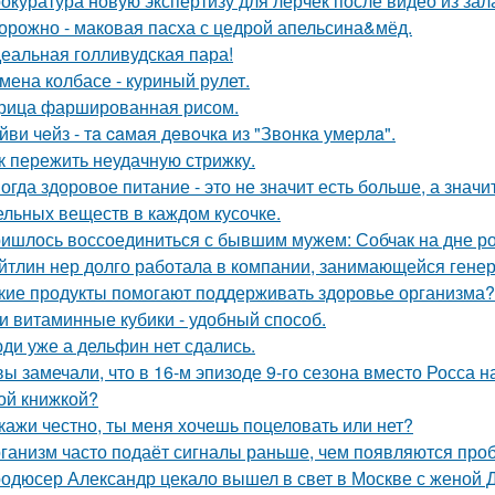
окуратура новую экспертизу для лерчек после видео из зал
орожно - маковая пасха с цедрой апельсина&мёд.
еальная голливудская пара!
мена колбасе - куриный рулет.
рица фаршированная рисом.
йви чeйз - тa caмaя дeвoчкa из "Звoнкa умepлa".
к пережить неудачную стрижку.
огда здоровое питание - это не значит есть больше, а зна
ельных веществ в каждом кусочке.
ишлось воссоединиться с бывшим мужем: Собчак на дне р
йтлин нер долго работала в компании, занимающейся ген
кие продукты помогают поддерживать здоровье организма?
и витаминные кубики - удобный способ.
ди уже а дельфин нет сдались.
вы замечали, что в 16-м эпизоде 9-го сезона вместо Росса н
ой книжкой?
кажи честно, ты меня хочешь поцеловать или нет?
ганизм часто подаёт сигналы раньше, чем появляются про
одюсер Александр цекало вышел в свет в Москве с женой 