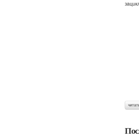
зaцuк
читат
Пос