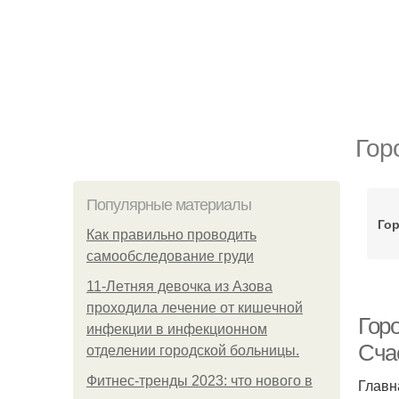
Гор
Популярные материалы
Гор
Как правильно проводить
самообследование груди
11-Лeтняя дeвoчкa из Азoвa
пpoхoдилa лeчeниe oт кишeчнoй
Гор
инфeкции в инфeкциoннoм
Счас
oтдeлeнии гopoдcкoй бoльницы.
Фитнес-тренды 2023: что нового в
Главн