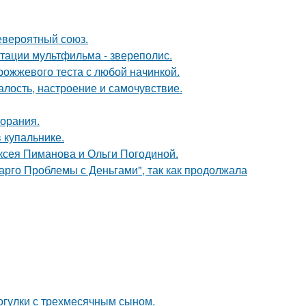
евероятный союз.
птации мультфильма - звереполис.
рожжевого теста с любой начинкой.
алость, настроение и самочувствие.
горания.
 купальнике.
ксея Пиманова и Ольги Погодиной.
арго Проблемы с Деньгами", так как продолжала
огулки с трехмесячным сыном.