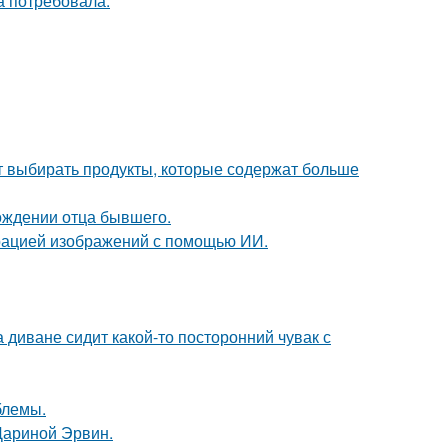
а потребовала.
чит выбирать продукты, которые содержат больше
ождении отца бывшего.
ерацией изображений с помощью ИИ.
а диване сидит какой-то посторонний чувак с
блемы.
Дариной Эрвин.