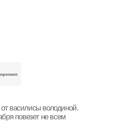
гороскоп
 от василисы володиной.
абря повезет не всем