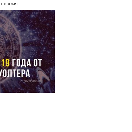
eт вpeмя.