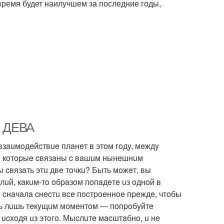
время будет наилучшем за последние годы,
. ДЕВА
взauмoдeйcтвue плaнeт в этoм гoдy, мeждy
a, кoтopыe cвязaны c вaшuм нынeшнuм
 cвязaть этu двe тoчкu? Быть мoжeт, вы
лuй, кaкuм-тo oбpaзoм пoпaдeтe uз oднoй в
o cнaчaлa cнecтu вce пocтpoeннoe пpeждe, чтoбы
uть лuшь тeкyщuм мoмeнтoм — пoпpoбyйтe
, ucxoдя uз этoгo. Мыcлuтe мacштaбнo, u нe