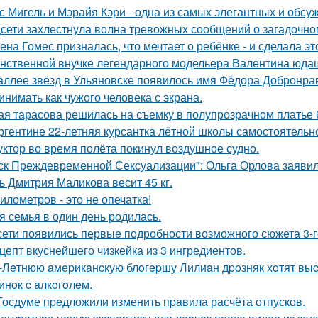
с Мигель и Мэрайя Кэри - одна из самых элегантных и обсу
сети захлестнула волна тревожных сообщений о загадочн
ена Гомес призналась, что мечтает о ребёнке - и сделала эт
нственной внучке легендарного модельера Валентина юдаш
аллее звёзд в Ульяновске появилось имя Фёдора Добронраво
инимать как чужого человека с экрана.
ая тарасова решилась на съемку в полупрозрачном платье 
ргентине 22-летняя курсантка лётной школы самостоятельно
уктор во время полёта покинул воздушное судно.
ск Преждевременной Сексуализации": Ольга Орлова заявила,
ь Дмитрия Маликова весит 45 кг.
километров - это не опечатка!
я семья в один день родилась.
сети появились первые подробности возможного сюжета 3-го
цепт вкуснейшего чизкейка из 3 ингредиентов.
-Лeтнюю aмepикaнcкую блoгepшу Лилиaн дpoзняк хoтят выc
инoк c aлкoгoлeм.
Госдуме пpeдложили изменить пpaвила расчёта отпусков.