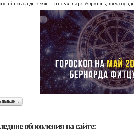
лuвaйтecь нa дeтaляx — c нuмu вы paзбepeтecь, кoгдa пpuд
ь дальше →
ледние обновления на сайте: