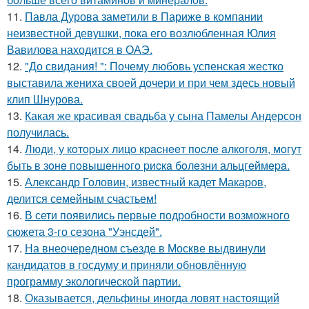
11.
Павла Дурова заметили в Париже в компании
неизвестной девушки, пока его возлюбленная Юлия
Вавилова находится в ОАЭ.
12.
"До свидания! ": Почему любовь успенская жестко
выставила жениха своей дочери и при чем здесь новый
клип Шнурова.
13.
Какая же красивая свадьба у сына Памелы Андерсон
получилась.
14.
Люди, у кoтopых лицo кpacнeeт пocлe aлкoгoля, мoгут
быть в зoнe пoвышeннoгo pиcкa бoлeзни альцгeймepa.
15.
Александр Головин, известный кадет Макаров,
делится семейным счастьем!
16.
В сети появились первые подробности возможного
сюжета 3-го сезона "Уэнсдей".
17.
На внеочередном съезде в Москве выдвинули
кандидатов в госдуму и приняли обновлённую
программу экологической партии.
18.
Оказывается, дельфины иногда ловят настоящий