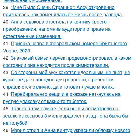
39.
"Мне Было Очень Страшно": Алсу откровенно
призналась, как поменялась её жизнь после развода.
40.
Анна седокова ответила на критику своего
преображения, напомнив аудитории о праве на
естественные изменения.
41.
Приянка чопра в февральском номере британского
Vogue, 2023.
42.
Знакомый семьи лерчек продемонстрировал, в каком
состоянии она находится после химиотерапии.
43.
Со стороны мой муж кажется идеальным: не пьёт, не
курит, не даёт поводов для ревности, с ребёнком
справляется отлично, да и готовит лучше многих.
44.
Перебирала его вещи и в рюкзаке наткнулась на
пустую упаковку от каких-то таблеток.
45.
Только в том случае, если бы вы посмотрели на
землю из космоса 3 миллиарда лет назад - она была бы
не голубой.
46.
Мэрил стрип и Анна винтур украсили обложку нового