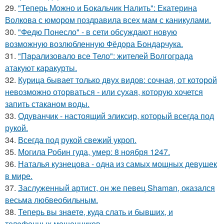
29.
"Теперь Можно и Бокальчик Налить": Екатерина
Волкова с юмором поздравила всех мам с каникулами.
30.
"Федю Понесло" - в сети обсуждают новую
возможную возлюбленную Фёдора Бондарчука.
31.
"Пapализовало все Тело": жителей Волгограда
атакуют каракурты.
32.
Курица бывает только двух видов: сочная, от которой
невозможно оторваться - или сухая, которую хочется
запить стаканом воды.
33.
Одуванчик - настоящий эликсир, который всегда под
рукой.
34.
Всегда под рукой свежий укроп.
35.
Могила Робин гуда, умер: 8 ноября 1247.
36.
Наталья кузнецова - одна из самых мощных девушек
в мире.
37.
Заслуженный артист, он же певец Shaman, оказался
весьма любвеобильным.
38.
Теперь вы знaетe, куда слать и бывших, и
телeфонныx мошенников.