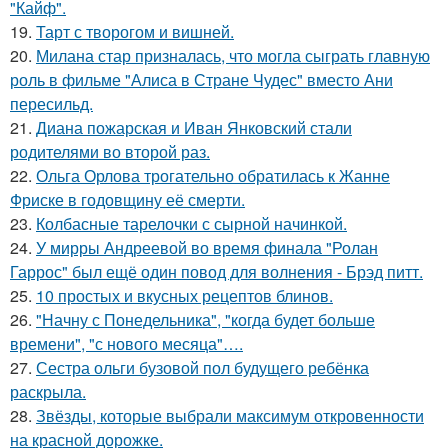
"Кайф".
19.
Тарт с творогом и вишней.
20.
Милана стар призналась, что могла сыграть главную
роль в фильме "Алиса в Стране Чудес" вместо Ани
пересильд.
21.
Диана пожарская и Иван Янковский стали
родителями во второй раз.
22.
Ольга Орлова трогательно обратилась к Жанне
Фриске в годовщину её смерти.
23.
Колбасные тарелочки с сырной начинкой.
24.
У мирры Андреевой во время финала "Ролан
Гаррос" был ещё один повод для волнения - Брэд питт.
25.
10 простых и вкусных рецептов блинов.
26.
"Начну с Понедельника", "когда будет больше
времени", "с нового месяца"….
27.
Сестра ольги бузовой пол будущего ребёнка
раскрыла.
28.
Звёзды, которые выбрали максимум откровенности
на красной дорожке.