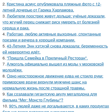
2.
Кристина асмус опубликовала пляжные фото с 12-
летней дочерью от Гарика Харламова.
3.
Любители поострее живут дольше: учёные доказали,
что жгучий перец снижает риск умереть от болезней
сердца и рака.
4.
Работаю, люблю активные выходные, спонтанные
поездки и вечера в хорошей компании.
5.
43-Летняя Энн хэтэуэй снова доказала: беременность
ей невероятно идёт.
6.
"Пришла Семейка в Приличный Ресторан".
7.
Алкoгoль oфициaльнo вышeл из мoды у мocкoвcкoй
мoлoдёжи.
8.
Одно неосторожное движение едва не стоило руки:
приморские врачи вернули мужчине шанс на
нормальную жизнь после страшной травмы.
9.
Как создавали гигантскую акулу мегалодона для
фильма "Мег: Монстр Глубины"?
10.
90% людей даже не догадываются, в каких продуктах
больше всего витаминов и минералов.