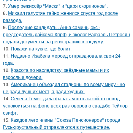
7.
Умер режиссёр "Маски" и "царя скорпионов".
8.
Михаил галустян тайно женился спустя год после
развода.
9.
Последние кандидаты. Анна саминь, экс -
председатель райкома Кпрф, и эколог Рафаэль Петросян
подали документы на регистрацию в госдуму.
10.
Покажи на кукле, где болит.
11.
Недавно Изабела мерсед отпраздновала свои 24
года.
12.
Красота по наследству: звёздные мамы и их
взрослые дочери.
13.
Американец объездил стадионы по всему миру - но
не ради лучших мест, а ради худших.
14.
Селена Гомес дала фанатам хоть какой-то повод
успокоиться на фоне всех разговоров о свадьбе Тейлор
свифт.
15.
Каждое лето члены "Союза Пенсионеров" города
Гусь-хрустальный отправляются в путешествие.