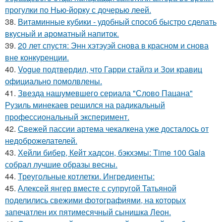
прогулки по Нью-йорку с дочерью леей.
38.
Витаминные кубики - удобный способ быстро сделать
вкусный и ароматный напиток.
39.
20 лет спустя: Энн хэтэуэй снова в красном и снова
вне конкуренции.
40.
Vogue подтвердил, что Гарри стайлз и Зои кравиц
официально помолвлены.
41.
Звезда нашумевшего сериала "Слово Пацана"
Рузиль минекаев решился на радикальный
профессиональный эксперимент.
42.
Свежей пассии артема чекалкена уже досталось от
недоброжелателей.
43.
Хейли бибер, Кейт хадсон, бэкхэмы: Time 100 Gala
собрал лучшие образы весны.
44.
Треугольные котлетки. Ингредиенты:
45.
Алексей янгер вместе с супругой Татьяной
поделились свежими фотографиями, на которых
запечатлен их пятимесячный сынишка Леон.