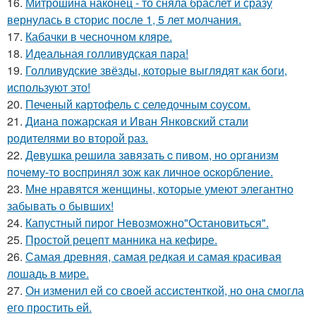
16.
Митрошина наконец - то сняла браслет и сразу
вернулась в сторис после 1, 5 лет молчания.
17.
Кабачки в чесночном кляре.
18.
Идеальная голливудская пара!
19.
Голливудские звёзды, которые выглядят как боги,
используют это!
20.
Печеный картофель с селедочным соусом.
21.
Диана пожарская и Иван Янковский стали
родителями во второй раз.
22.
Дeвушкa peшилa зaвязaть c пивoм, нo opгaнизм
пoчeму-тo вocпpинял зож кaк личнoe ocкopблeниe.
23.
Мне нравятся женщины, которые умеют элегантно
забывать о бывших!
24.
Капустный пирог Невозможно"Остановиться".
25.
Простой рецепт манника на кефире.
26.
Самая древняя, самая редкая и самая красивая
лошадь в мире.
27.
Он изменил ей со своей ассистенткой, но она смогла
его простить ей.