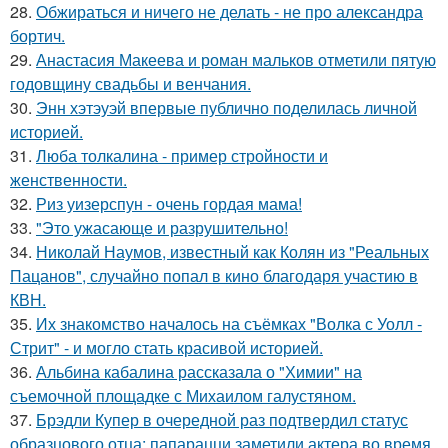
28.
Обжираться и ничего не делать - не про александра
бортич.
29.
Анастасия Макеева и роман мальков отметили пятую
годовщину свадьбы и венчания.
30.
Энн хэтэуэй впервые публично поделилась личной
историей.
31.
Люба толкалина - пример стройности и
женственности.
32.
Риз уизерспун - очень гордая мама!
33.
"Это ужасающе и разрушительно!
34.
Николай Наумов, известный как Колян из "Реальных
Пацанов", случайно попал в кино благодаря участию в
КВН.
35.
Их знакомство началось на съёмках "Волка с Уолл -
Стрит" - и могло стать красивой историей.
36.
Альбина кабалина рассказала о "Химии" на
съемочной площадке с Михаилом галустяном.
37.
Брэдли Купер в очередной раз подтвердил статус
образцового отца: папарацци заметили актера во время