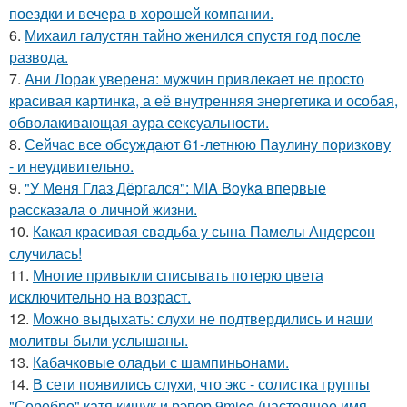
поездки и вечера в хорошей компании.
6.
Михаил галустян тайно женился спустя год после
развода.
7.
Ани Лорак уверена: мужчин привлекает не просто
красивая картинка, а её внутренняя энергетика и особая,
обволакивающая аура сексуальности.
8.
Сейчас все обсуждают 61-летнюю Паулину поризкову
- и неудивительно.
9.
"У Меня Глаз Дёргался": MIA Boyka впервые
рассказала о личной жизни.
10.
Какая красивая свадьба у сына Памелы Андерсон
случилась!
11.
Многие привыкли списывать потерю цвета
исключительно на возраст.
12.
Можно выдыхать: слухи не подтвердились и наши
молитвы были услышаны.
13.
Кабачковые оладьи с шампиньонами.
14.
В сети появились слухи, что экс - солистка группы
"Серебро" катя кищук и рэпер 9mice (настоящее имя -