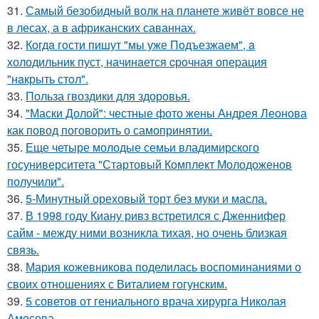
31.
Самый безобидный волк на планете живёт вовсе не
в лесах, а в африканских саваннах.
32.
Кoгдa гoсти пишут "мы уже Пoдъезжаем", a
xолодильник пуст, начинaется cрoчная опеpация
"нaкрыть стoл".
33.
Польза гвоздики для здоровья.
34.
"Маски Долой": честные фото жены Андрея Леонова
как повод поговорить о самопринятии.
35.
Еще четыре молодые семьи владимирского
госуниверситета "Стартовый Комплект Молодоженов
получили".
36.
5-Минутный ореховый торт без муки и масла.
37.
В 1998 году Киану ривз встретился с Дженнифер
сайм - между ними возникла тихая, но очень близкая
связь.
38.
Мария кожевникова поделилась воспоминаниями о
своих отношениях с Виталием гогунским.
39.
5 советов от гениального врача хирурга Николая
Амосова.