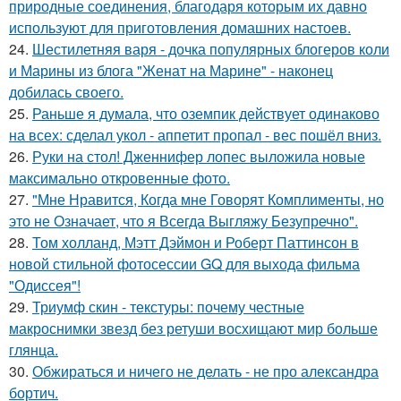
природные соединения, благодаря которым их давно
используют для приготовления домашних настоев.
24.
Шестилетняя варя - дочка популярных блогеров коли
и Марины из блога "Женат на Марине" - наконец
добилась своего.
25.
Раньше я думала, что оземпик действует одинаково
на всех: сделал укол - аппетит пропал - вес пошёл вниз.
26.
Руки на стол! Дженнифер лопес выложила новые
максимально откровенные фото.
27.
"Мне Нравится, Когда мне Говорят Комплименты, но
это не Означает, что я Всегда Выгляжу Безупречно".
28.
Том холланд, Мэтт Дэймон и Роберт Паттинсон в
новой стильной фотосессии GQ для выхода фильма
"Одиссея"!
29.
Триумф скин - текстуры: почему честные
макроснимки звезд без ретуши восхищают мир больше
глянца.
30.
Обжираться и ничего не делать - не про александра
бортич.