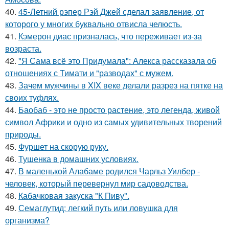
40.
45-Летний рэпер Рэй Джей сделал заявление, от
которого у многих буквально отвисла челюсть.
41.
Кэмерон диас призналась, что переживает из-за
возраста.
42.
"Я Сама всё это Придумала": Алекса рассказала об
отношениях с Тимати и "разводах" с мужем.
43.
Зачем мужчины в XIX веке делали разрез на пятке на
своих туфлях.
44.
Баобаб - это не просто растение, это легенда, живой
символ Африки и одно из самых удивительных творений
природы.
45.
Фуршет на скорую руку.
46.
Тушенка в домашних условиях.
47.
В маленькой Алабаме родился Чарльз Уилбер -
человек, который перевернул мир садоводства.
48.
Кабачковая закуска "К Пиву".
49.
Семаглутид: легкий путь или ловушка для
организма?