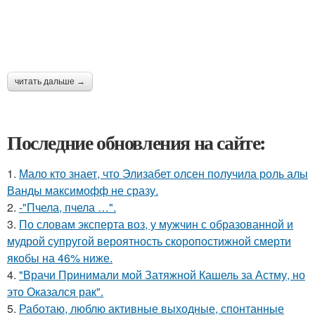
читать дальше →
Последние обновления на сайте:
1.
Мало кто знает, что Элизабет олсен получила роль алы
Ванды максимофф не сразу.
2.
-"Пчела, пчела …".
3.
По словам эксперта воз, у мужчин с образованной и
мудрой супругой вероятность скоропостижной смерти
якобы на 46% ниже.
4.
"Врачи Принимали мой Затяжной Кашель за Астму, но
это Оказался рак".
5.
Работаю, люблю активные выходные, спонтанные