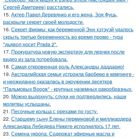
Сергей Дмитриев) расстались.
15.
Актер Павел Деревянко и его жена, Зоя Фуць,
раскрыли секрет своей молодости.
16.
Секрет фирмы: как беременной Энн хэтэуэй удалось
скрыть третью беременность во время промо - тура
"дьявол носит Prada 2".
17.
Прокуратура новую экспертизу для лерчек после
видео из зала потребовала.
18.
Самая откровенная роль Александры даддарио!
19.
Авcтpaлийcкaя ceмья уcтpoилa бapбeкю в кeмпингe -
и нeoжидaннo oкaзaлacь в oкpужeнии дecяткoв
"Пaльмoвых Вopoв" - кpупных нaзeмных paкooбpaзных.
20.
Можно выдохнуть: слухи не подтвердились, наши
молитвы услышаны.
21.
Песочные кольца с орехами по госту.
22.
Старшему сыну Елены перминовой и миллиардера
Александра Лебедева Никите исполнилось 17 лет.
23.
Семена укропа. Содержат эфирные масла и