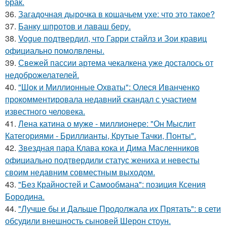
брак.
36.
Загадочная дырочка в кошачьем ухе: что это такое?
37.
Банку шпротов и лаваш беру.
38.
Vogue подтвердил, что Гарри стайлз и Зои кравиц
официально помолвлены.
39.
Свежей пассии артема чекалкена уже досталось от
недоброжелателей.
40.
"Шок и Миллионные Охваты": Олеся Иванченко
прокомментировала недавний скандал с участием
известного человека.
41.
Лена катина о муже - миллионере: "Он Мыслит
Категориями - Бриллианты, Крутые Тачки, Понты".
42.
Звездная пара Клава кока и Дима Масленников
официально подтвердили статус жениха и невесты
своим недавним совместным выходом.
43.
"Без Крайностей и Самообмана": позиция Ксения
Бородина.
44.
"Лучше бы и Дальше Продолжала их Прятать": в сети
обсудили внешность сыновей Шерон стоун.