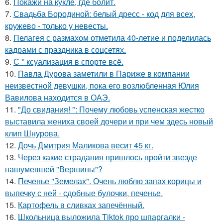
6.
Покажи на кукле, где болит.
7.
Свадьба Бородиной: белый дресс - код для всех,
кружево - только у невесты.
8.
Пелагея с размахом отметила 40-летие и поделилась
кадрами с праздника в соцсетях.
9.
С * ксуализация в спорте всё.
10.
Павла Дурова заметили в Париже в компании
неизвестной девушки, пока его возлюбленная Юлия
Вавилова находится в ОАЭ.
11.
"До свидания! ": Почему любовь успенская жестко
выставила жениха своей дочери и при чем здесь новый
клип Шнурова.
12.
Дочь Дмитрия Маликова весит 45 кг.
13.
Через какие страдания пришлось пройти звезде
нашумевшей "Вершины"?
14.
Печенье "Земелах". Очень люблю запах корицы и
выпечку с ней - сдобные булочки, печенье.
15.
Картофель в сливках запечённый.
16.
Школьница выложила Tiktok про шпаргалки -