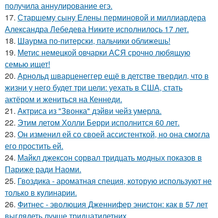
получила аннулирование егэ.
17.
Старшему сыну Елены перминовой и миллиардера
Александра Лебедева Никите исполнилось 17 лет.
18.
Шаурма по-питерски, пальчики оближешь!
19.
Метис немецкой овчарки АСЯ срочно любящую
семью ищет!
20.
Арнольд шварценеггер ещё в детстве твердил, что в
жизни у него будет три цели: уехать в США, стать
актёром и жениться на Кеннеди.
21.
Актриса из "Звонка" дэйви чейз умерла.
22.
Этим летом Холли Берри исполнится 60 лет.
23.
Он изменил ей со своей ассистенткой, но она смогла
его простить ей.
24.
Майкл джексон сорвал тридцать модных показов в
Париже ради Наоми.
25.
Гвоздика - ароматная специя, которую используют не
только в кулинарии.
26.
Фитнес - эволюция Дженнифер энистон: как в 57 лет
выглядеть лучше тридцатилетних.