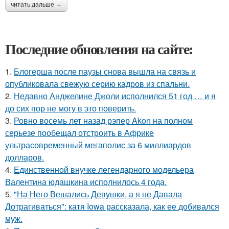
читать дальше →
Последние обновления на сайте:
1.
Блогерша после паузы снова вышла на связь и
опубликовала свежую серию кадров из спальни.
2.
Недавно Анджелине Джоли исполнился 51 год … и я
до сих пор не могу в это поверить.
3.
Ровно восемь лет назад рэпер Akon на полном
серьезе пообещал отстроить в Африке
ультрасовременный мегаполис за 6 миллиардов
долларов.
4.
Единственной внучке легендарного модельера
Валентина юдашкина исполнилось 4 года.
5.
"На Него Вешались Девушки, а я не Давала
Дотрагиваться": катя Iowa рассказала, как ее добивался
муж.