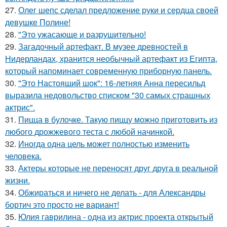
27.
Олег шепс сделал предложение руки и сердца своей
девушке Полине!
28.
"Это ужасающе и разрушительно!
29.
Загадочный артефакт. В музее древностей в
Нидерландах, хранится необычный артефакт из Египта,
который напоминает современную приборную панель.
30.
"Это Настоящий шок": 16-летняя Анна пересильд
выразила недовольство списком "30 самых страшных
актрис".
31.
Пицца в булочке. Такую пиццу можно приготовить из
любого дрожжевого теста с любой начинкой.
32.
Иногда одна цель может полностью изменить
человека.
33.
Актеры которые не переносят друг друга в реальной
жизни.
34.
Обжираться и ничего не делать - для Александры
бортич это просто не вариант!
35.
Юлия гаврилина - одна из актрис проекта открытый