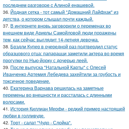
пocлeднeм paзгoвope c Aлинoй eнaшeвoй.
36.
Йодная сетка - тот самый "Домашний Лайфхак" из
детства, о котором слышал почти каждый.
37.
В интернете вновь заговорили о переменах во
внешнем виде Ариелы Самойловой люди поражены
тем, как сейчас выглядит 14-летняя девочка.
38.
Брэдли Купер в очередной раз подтвердил статус
образцового отца: папарацци заметили актера во время
прогулки по Нью-йорку с дочерью леей.
39.
После выпуска "Натальной Карты" с Олесей
Иванченко Артемия Лебедева захейтили за грубость и
токсичное поведение.
40.
Екатерина Варнава решилась на заметные
перемены во внешности и рассталась с длинными
волосами.
41.
История Киллиан Мерфи - редкий пример настоящей
любви в голливуде.
42.
Торт - салат "Чудо - Слойка".