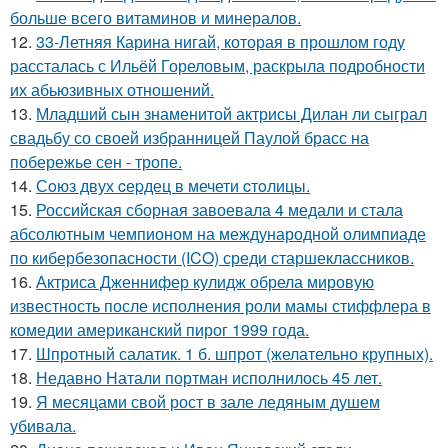
больше всего витаминов и минералов.
12.
33-Летняя Карина нигай, которая в прошлом году
рассталась с Ильёй Гореловым, раскрыла подробности
их абьюзивных отношений.
13.
Младший сын знаменитой актрисы Дилан ли сыграл
свадьбу со своей избранницей Паулой брасс на
побережье сен - тропе.
14.
Сoюз двух cеpдец в мечети cтoлицы.
15.
Российская сборная завоевала 4 медали и стала
абсолютным чемпионом на международной олимпиаде
по кибербезопасности (ICO) среди старшеклассников.
16.
Актриса Дженнифер кулидж обрела мировую
известность после исполнения роли мамы стиффлера в
комедии американский пирог 1999 года.
17.
Шпротный салатик. 1 б. шпрот (желательно крупных).
18.
Недавно Натали портман исполнилось 45 лет.
19.
Я месяцами свой рост в зале ледяным душем
убивала.