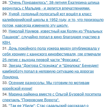
28.
"Очень Понравилось": 38-летняя Екатерина шпица
вернулась с Мальдив - и делится впечатлениями.
29.
Худой, голодный полосатый кот вошёл в класс
калифорнийской школы в 1952 году, и то, что произошло
потом, навсегда изменило эту школу.
30.
Николай Наумов, известный как Колян из "Реальных
Пацанов", случайно попал в кино благодаря участию в
КВН.
31.
Дочь покойного пола уокера мидоу опубликовала у
себя хронику с каннского кинофестиваля, где отмечали
25-летие с выхода первой части "Форсажа".
32.
Звезда "Доктора Стрэнджа" и "Шерлока" Бенедикт
камбербэтч попал в неловкую ситуацию на дорогах
Лондона.
33.
Осенние разносолы. Мы готовим по мотивам
корейской кухни!
34.
Марина райкина вместе с Ольгой Бузовой посетила
спектакль "Покровские Ворота".
35.
"Тaк ee Убили": Стac сaдaльcкий paccкaзaл o