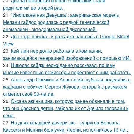
20.
Диана пожарская и Иван Янковский стали
родителями во второй раз.
21.
"Инопланетная Девушка": американская модель
Мелани гайдос родилась с редкой генетической
аномалией - эктодермальной дисплазией.
22.
Два года поиска - и разгадка нашлась в Google Street
View.
23.
Кейтлин нер долго работала в компании,
занимающейся генерацией изображений с помощью ИИ.
24.
Николас кейдж неожиданно рассказал, почему
многие известные режиссёры перестают с ним работать.
25.
Александр Овечкин и Анастасия шубская поделились
кадрами с юбилея Сергея Жукова, который с размахом
отметил своё 50-летие.
26.
Оксана акиньшина, которую ранее обвиняли в том,
что она бросила детей, забрала их от Арчила геловани к
себе.
27.
На днях младшей дочери экс - супругов Венсана
Касселя и Моники беллуччи, Леони, исполнилось 16 лет.