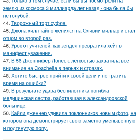
43.
Только в том случае, если бы вы посмотрели на
землю из космоса 3 миллиарда лет назад - она была бы
не голубой.
44.
Творожный торт суфле.
45.
Джона хилл тайно женился на Оливии миллар и стал
отцом во второй раз.
46.
Урок от учителей: как зендея превратила хейт в
манифест уважения.
47.
В 56 Дженнифер Лопес с лёгкостью захватила все
внимание на Coachella в перьях и стразах.
48.
Хотите быстрее прийти к своей цели и не тратить
время на ошибки?
49.
В результате удара беспилотника погибла
медицинская сестра, работавшая в александровской
больнице.
50.
Кайли дженнер удивила поклонников новым фото, на
котором она демонстрирует свою заметно уменьшенную
и подтянутую попу.