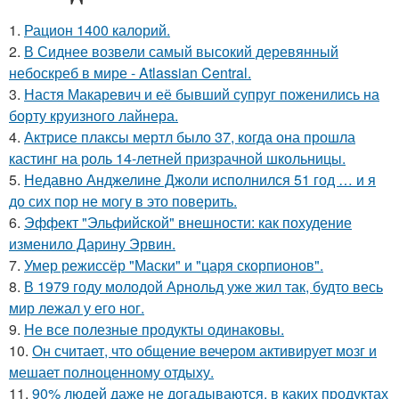
1.
Рацион 1400 калорий.
2.
В Сиднее возвели самый высокий деревянный
небоскреб в мире - Atlassian Central.
3.
Настя Макаревич и её бывший супруг поженились на
борту круизного лайнера.
4.
Актрисе плаксы мертл было 37, когда она прошла
кастинг на роль 14-летней призрачной школьницы.
5.
Недавно Анджелине Джоли исполнился 51 год … и я
до сих пор не могу в это поверить.
6.
Эффект "Эльфийской" внешности: как похудение
изменило Дарину Эрвин.
7.
Умер режиссёр "Маски" и "царя скорпионов".
8.
В 1979 году молодой Арнольд уже жил так, будто весь
мир лежал у его ног.
9.
Не все полезные продукты одинаковы.
10.
Он считает, что общение вечером активирует мозг и
мешает полноценному отдыху.
11.
90% людей даже не догадываются, в каких продуктах