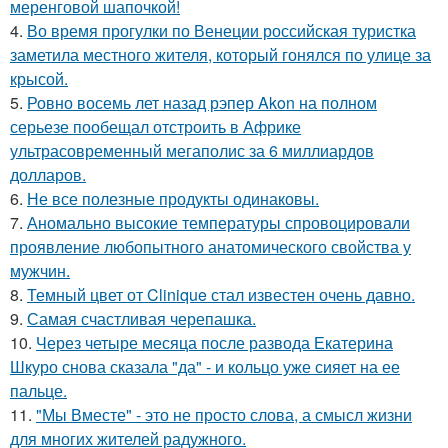
меренговой шапочкой!
4.
Во время прогулки по Венеции российская туристка
заметила местного жителя, который гонялся по улице за
крысой.
5.
Ровно восемь лет назад рэпер Akon на полном
серьезе пообещал отстроить в Африке
ультрасовременный мегаполис за 6 миллиардов
долларов.
6.
Не все полезные продукты одинаковы.
7.
Аномально высокие температуры спровоцировали
проявление любопытного анатомического свойства у
мужчин.
8.
Темный цвет от Clinique стал известен очень давно.
9.
Самая счастливая черепашка.
10.
Через четыре месяца после развода Екатерина
Шкуро снова сказала "да" - и кольцо уже сияет на ее
пальце.
11.
"Мы Вместе" - это не просто слова, а смысл жизни
для многих жителей радужного.