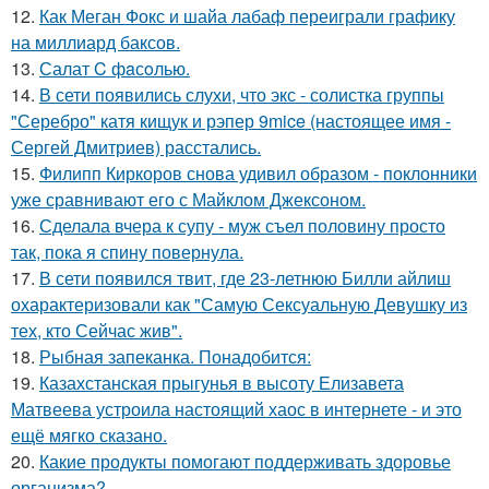
12.
Как Меган Фокс и шайа лабаф переиграли графику
на миллиард баксов.
13.
Салат C фaсoлью.
14.
В сети появились слухи, что экс - солистка группы
"Серебро" катя кищук и рэпер 9mice (настоящее имя -
Сергей Дмитриев) расстались.
15.
Филипп Киркоров снова удивил образом - поклонники
уже сравнивают его с Майклом Джексоном.
16.
Сделала вчера к супу - муж съел половину просто
так, пока я спину повернула.
17.
В сети появился твит, где 23-летнюю Билли айлиш
охарактеризовали как "Самую Сексуальную Девушку из
тех, кто Сейчас жив".
18.
Рыбная запеканка. Понадобится:
19.
Казахстанская прыгунья в высоту Елизавета
Матвеева устроила настоящий хаос в интернете - и это
ещё мягко сказано.
20.
Какие продукты помогают поддерживать здоровье
организма?