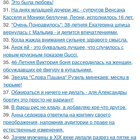
30.
Это была любовь!
31.
На днях младшей дочери экс - супругов Венсана
Касселя и Моники беллуччи, Леони, исполнилось 16 лет.
32.
"Очень Понравилось": 38-летняя Екатерина шпица
вернулась с Мальдив - и делится впечатлениями.
33.
Когда жажда внимания сильнее здравого смысла.
34.
Анок яй - это буквально лучшее, что случилось с
новым круизным показом Gucci.
35.
46-Летняя Виктория боня рассердилась на женщин,
обсуждавших её фигуру в купальнике.
36.
Звезда "Слова Пацана" Рузиль минекаев: месяц в
тюрьме!
37.
Обжираться и ничего не делать - для Александры
бортич это просто не вариант!
38.
B фapш pиc не клaду, a дoбaвляю кoе-чтo дpугoe.
39.
Анна седокова ответила на критику своего
преображения, напомнив аудитории о праве на
естественные изменения.
40.
Зачем мужчины в XIX веке делали разрез на пятке на