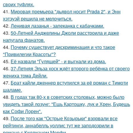
своих туфлях.
41.
Мировая премьера "дьявол носит Prada 2", и Энн
хэтэуэй решила не мелочиться.
42.
Ленивая лазанья - запеканка с кабачками.
43.
50-Летней Анджелины Джоли расстроила и даже
напугала фанатов.
44.
Почему существует дискриминация и что такое
"Привилегии Красоты"?
45.
Её назвали "Гулящей" - и выгнали из дома.
46.
37-Летняя Эльза хоск ждёт второго ребёнка от своего
жениха тома Дейли.
47.
Брат кайли дженнер вступился за её роман с Тимоти
шаламе.
48.
В годах так 80-х в советских столовых, можно было
увидеть такой лозунг: "Ешь Картошку, лук и Хрен, Будешь
как Софи Лорен".
49.
После того как "Острые Козырьки" взорвали все
рейтинги, аннабелль уоллис тут же заподозрили в
романе с Киллианом Мерфи.