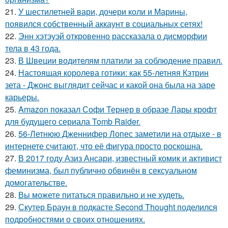
21.
У шестилетней вари, дочери коли и Марины,
появился собственный аккаунт в социальных сетях!
22.
Энн хэтэуэй откровенно рассказала о дисморфии
тела в 43 года.
23.
В Швеции водителям платили за соблюдение правил.
24.
Настоящая королева готики: как 55-летняя Кэтрин
зета - Джонс выглядит сейчас и какой она была на заре
карьеры.
25.
Amazon показал Софи Тернер в образе Лары крофт
для будущего сериала Tomb Raider.
26.
56-Летнюю Дженнифер Лопес заметили на отдыхе - в
интернете считают, что её фигура просто роскошна.
27.
В 2017 году Азиз Ансари, известный комик и активист
феминизма, был публично обвинён в сексуальном
домогательстве.
28.
Вы можете питаться правильно и не худеть.
29.
Скутер Браун в подкасте Second Thought поделился
подробностями о своих отношениях.