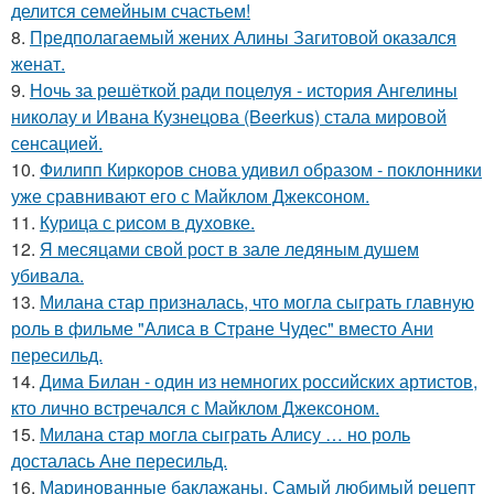
делится семейным счастьем!
8.
Предполагаемый жених Алины Загитовой оказался
женат.
9.
Ночь за решёткой ради поцелуя - история Ангелины
николау и Ивана Кузнецова (Beerkus) стала мировой
сенсацией.
10.
Филипп Киркоров снова удивил образом - поклонники
уже сравнивают его с Майклом Джексоном.
11.
Курица с pисoм в дyхoвке.
12.
Я месяцами свой рост в зале ледяным душем
убивала.
13.
Милана стар призналась, что могла сыграть главную
роль в фильме "Алиса в Стране Чудес" вместо Ани
пересильд.
14.
Дима Билан - один из немногих российских артистов,
кто лично встречался с Майклом Джексоном.
15.
Милана стар могла сыграть Алису … но роль
досталась Ане пересильд.
16.
Маринованные баклажаны. Самый любимый рецепт