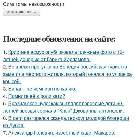
Симптомы невозможности
читать дальше →
Последние обновления на сайте:
1.
Кристина асмус опубликовала пляжные фото с 12-
летней дочерью от Гарика Харламова.
2.
Во время прогулки по Венеции российская туристка
заметила местного жителя, который гонялся по улице за
крысой.
3.
Банан - не чемпион по калию.
4.
Помните её в роли кати?
5.
Бразильское чудо: как выглядят взрослые дети 50-
летней звезды сериала "Клон" Джованны антонелли.
6.
В сети разгорелся скандал вокруг молодой блогерши
из Дубая.
7.
Александр Головин, известный кадет Макаров,