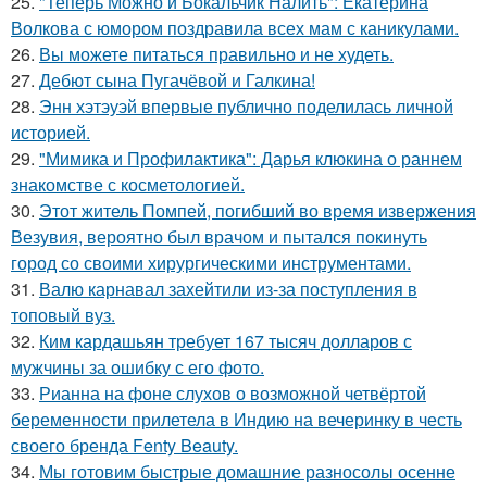
25.
"Теперь Можно и Бокальчик Налить": Екатерина
Волкова с юмором поздравила всех мам с каникулами.
26.
Вы можете питаться правильно и не худеть.
27.
Дебют сына Пугачёвой и Галкина!
28.
Энн хэтэуэй впервые публично поделилась личной
историей.
29.
"Мимика и Профилактика": Дарья клюкина о раннем
знакомстве с косметологией.
30.
Этот житель Помпей, погибший во время извержения
Везувия, вероятно был врачом и пытался покинуть
город со своими хирургическими инструментами.
31.
Валю карнавал захейтили из-за поступления в
топовый вуз.
32.
Ким кардашьян требует 167 тысяч долларов с
мужчины за ошибку с его фото.
33.
Рианна на фоне слухов о возможной четвёртой
беременности прилетела в Индию на вечеринку в честь
своего бренда Fenty Beauty.
34.
Мы готовим быстрые домашние разносолы осенне