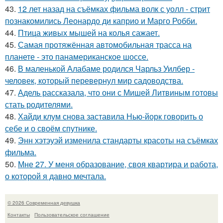
43.
12 лет назад на съёмках фильма волк с уолл - стрит
познакомились Леонардо ди каприо и Марго Робби.
44.
Птица живых мышей на колья сажает.
45.
Самая протяжённая автомобильная трасса на
планете - это панамериканское шоссе.
46.
В маленькой Алабаме родился Чарльз Уилбер -
человек, который перевернул мир садоводства.
47.
Адель рассказала, что они с Мишей Литвиным готовы
стать родителями.
48.
Хайди клум снова заставила Нью-йорк говорить о
себе и о своём спутнике.
49.
Энн хэтэуэй изменила стандарты красоты на съёмках
фильма.
50.
Мне 27. У меня образование, своя квартира и работа,
о которой я давно мечтала.
© 2026 Современная девушка
Контакты
Пользовательское соглашение