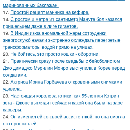
маринованных баклажан.
17.
Простой рецепт манника на кефире.
18.
С ростом 2 метра 31 сантиметр Мануте бол казался
пришельцем даже в лиге гигантов.
19.
В Индии из-за аномальной жары сотрудники
энергослужб начали экстренно охлаждать перегретые
трансформаторы водой прямо на улицах.
20.
Не бойтесь, это просто кошки - оборотни.
21.
Практически сразу после свадьбы с бейсболистом
Джо димаджо Мэрилин Монро выступила в Корее перед
солдатами.
22.
Актриса Ирина Горбачева откровенными снимками
удивила.
23.
Настоящая королева готики: как 55-летняя Кэтрин
зета - Джонс выглядит сейчас и какой она была на заре
карьеры.
24.
Он изменил ей со своей ассистенткой, но она смогла
его простить ей.