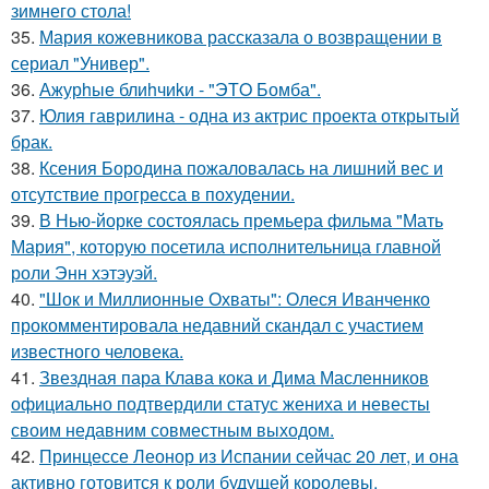
зимнего стола!
35.
Мария кожевникова рассказала о возвращении в
сериал "Универ".
36.
Ажурhые блиhчиkи - "ЭТO Бомба".
37.
Юлия гаврилина - одна из актрис проекта открытый
брак.
38.
Ксения Бородина пожаловалась на лишний вес и
отсутствие прогресса в похудении.
39.
В Нью-йорке состоялась премьера фильма "Мать
Мария", которую посетила исполнительница главной
роли Энн хэтэуэй.
40.
"Шок и Миллионные Охваты": Олеся Иванченко
прокомментировала недавний скандал с участием
известного человека.
41.
Звездная пара Клава кока и Дима Масленников
официально подтвердили статус жениха и невесты
своим недавним совместным выходом.
42.
Принцессе Леонор из Испании сейчас 20 лет, и она
активно готовится к роли будущей королевы.