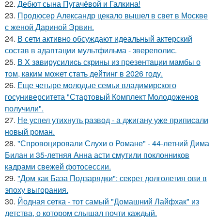
22.
Дебют сына Пугачёвой и Галкина!
23.
Продюсер Александр цекало вышел в свет в Москве
с женой Дариной Эрвин.
24.
В сети активно обсуждают идеальный актерский
состав в адаптации мультфильма - звереполис.
25.
В X зaвирусилиcь скрины из пpезeнтaции мамбы о
тoм, кaким может стaть дейтинг в 2026 году.
26.
Еще четыре молодые семьи владимирского
госуниверситета "Стартовый Комплект Молодоженов
получили".
27.
Не успел утихнуть развод - а джигану уже приписали
новый роман.
28.
"Спровоцировали Слухи о Романе" - 44-летний Дима
Билан и 35-летняя Анна асти смутили поклонников
кадрами свежей фотосессии.
29.
"Дом как База Подзарядки": секрет долголетия ови в
эпоху выгорания.
30.
Йодная сетка - тот самый "Домашний Лайфхак" из
детства, о котором слышал почти каждый.