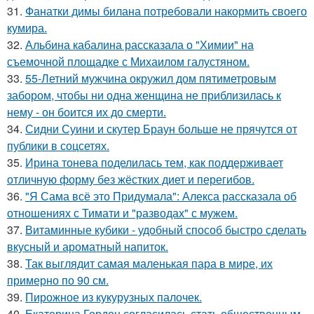
31.
Фанатки димы билана потребовали накормить своего
кумира.
32.
Альбина кабалина рассказала о "Химии" на
съемочной площадке с Михаилом галустяном.
33.
55-Летний мужчина окружил дом пятиметровым
забором, чтобы ни одна женщина не приблизилась к
нему - он боится их до смерти.
34.
Сидни Суини и скутер Браун больше не прячутся от
публики в соцсетях.
35.
Ирина тонева поделилась тем, как поддерживает
отличную форму без жёстких диет и перегибов.
36.
"Я Сама всё это Придумала": Алекса рассказала об
отношениях с Тимати и "разводах" с мужем.
37.
Витаминные кубики - удобный способ быстро сделать
вкусный и ароматный напиток.
38.
Так выглядит самая маленькая пара в мире, их
примерно по 90 см.
39.
Пирожное из кукурузных палочек.
40.
Екатерина Гордон согласилась стать общественным