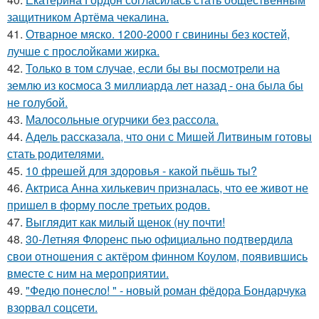
защитником Артёма чекалина.
41.
Отварное мяско. 1200-2000 г свинины без костей,
лучше с прослойками жирка.
42.
Только в том случае, если бы вы посмотрели на
землю из космоса 3 миллиарда лет назад - она была бы
не голубой.
43.
Малосольные огурчики без рассола.
44.
Адель рассказала, что они с Мишей Литвиным готовы
стать родителями.
45.
10 фрешей для здоровья - какой пьёшь ты?
46.
Актриса Анна хилькевич призналась, что ее живот не
пришел в форму после третьих родов.
47.
Выглядит как милый щенок (ну почти!
48.
30-Летняя Флоренс пью официально подтвердила
свои отношения с актёром финном Коулом, появившись
вместе с ним на мероприятии.
49.
"Федю понесло! " - новый роман фёдора Бондарчука
взорвал соцсети.