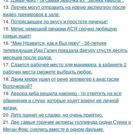
13.
Лерчек могут отправить на новую экспертизу после
видео тренировок в зале.
14.
Потрясающее по вкусу и простоте печенье!
15.
Метис немецкой овчарки АСЯ срочно любящую
семью ищет!
16.
"Мне Нравится, как я Выгляжу" - 36-летняя
телеведущая Ида Галич показала фигуру спустя десять
месяцев после родов.
17.
Сдается рабочее место для маникюра, в кабинете 2
рабочих места сможете выбрать любое.
18.
Джим керри ушел от рене зеллвегер к анастасии
Волочковой?
19.
Аврора киба решила наконец - то ответить на все
обвинения и слухи, которые ходят вокруг ее личной
жизни.
20.
Лето пахнет не сладко, но очень приятно.
21.
Две самые горячие актрисы голливуда сидни Суини и
Меган Фокс снялись вместе в одном фильме.