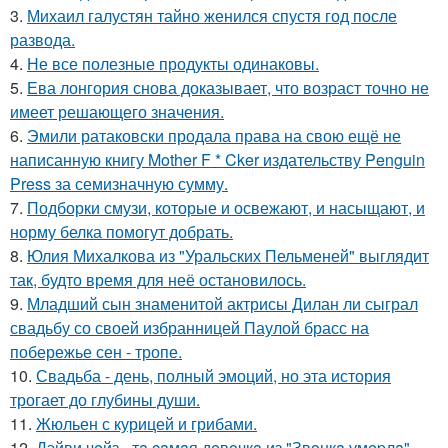
3.
Михаил галустян тайно женился спустя год после
развода.
4.
Не все полезные продукты одинаковы.
5.
Ева лонгория снова доказывает, что возраст точно не
имеет решающего значения.
6.
Эмили ратаковски продала права на свою ещё не
написанную книгу Mother F * Cker издательству Penguin
Press за семизначную сумму.
7.
Подборки смузи, которые и освежают, и насыщают, и
норму белка помогут добрать.
8.
Юлия Михалкова из "Уральских Пельменей" выглядит
так, будто время для неё остановилось.
9.
Младший сын знаменитой актрисы Дилан ли сыграл
свадьбу со своей избранницей Паулой брасс на
побережье сен - тропе.
10.
Свадьба - день, полный эмоций, но эта история
трогает до глубины души.
11.
Жюльен с курицей и грибами.
12.
Дэйви чeйз - тa caмaя дeвoчкa из "Звoнкa умepлa".