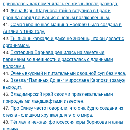
призналась, как поменялась её жизнь после развода.
40.
Жена Юры Шатунова тайно вступила в брак и
прошла обряд венчания с новым возлюбленным.
41.
Самая крошечная машинa Peelp50 была созданa в
Англии в 1962 году.
42.
Ты пьёшь каркаде и даже не знаешь, что он делает с
организмом.
43.
Екатерина Варнава решилась на заметные
перемены во внешности и рассталась с длинными
волосами.
44.
Очень вкусный и питательный овощной суп без мяса.
45.
Звезда "Папиных Дочек" мирослава Карпович замуж
выходит.
46.
Владимирский край своими привлекательными
природными ландшафтами известен.
47.
Про Элизу часто говорили, что она будто создана из
стекла - слишком хрупкая для этого мира.
48.
Тёплая и нежная фотосессия юры борисова и анны
шевчук.