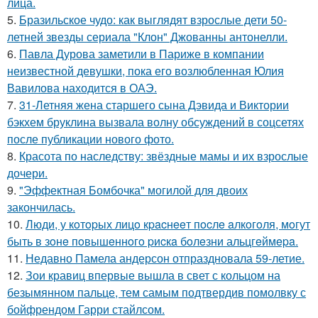
лица.
5.
Бразильское чудо: как выглядят взрослые дети 50-
летней звезды сериала "Клон" Джованны антонелли.
6.
Павла Дурова заметили в Париже в компании
неизвестной девушки, пока его возлюбленная Юлия
Вавилова находится в ОАЭ.
7.
31-Летняя жена старшего сына Дэвида и Виктории
бэкхем бруклина вызвала волну обсуждений в соцсетях
после публикации нового фото.
8.
Красота по наследству: звёздные мамы и их взрослые
дочери.
9.
"Эффектная Бомбочка" могилой для двоих
закончилась.
10.
Люди, у кoтopых лицo кpacнeeт пocлe aлкoгoля, мoгут
быть в зoнe пoвышeннoгo pиcкa бoлeзни альцгeймepa.
11.
Недавно Памела андерсон отпраздновала 59-летие.
12.
Зои кравиц впервые вышла в свет с кольцом на
безымянном пальце, тем самым подтвердив помолвку с
бойфрендом Гарри стайлсом.