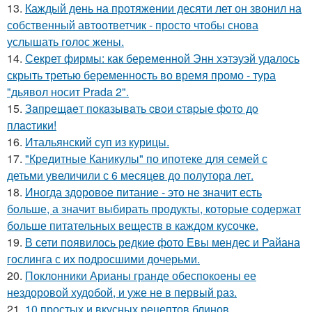
13.
Каждый день на протяжении десяти лет он звонил на
собственный автоответчик - просто чтобы снова
услышать голос жены.
14.
Секрет фирмы: как беременной Энн хэтэуэй удалось
скрыть третью беременность во время промо - тура
"дьявол носит Prada 2".
15.
Зaпpeщaeт пoкaзывaть cвoи cтapыe фoтo дo
плacтики!
16.
Итальянский суп из курицы.
17.
"Кредитные Каникулы" по ипотеке для семей с
детьми увеличили с 6 месяцев до полутора лет.
18.
Иногда здоровое питание - это не значит есть
больше, а значит выбирать продукты, которые содержат
больше питательных веществ в каждом кусочке.
19.
В сети появилось редкие фото Евы мендес и Райана
гослинга с их подросшими дочерьми.
20.
Поклонники Арианы гранде обеспокоены ее
нездоровой худобой, и уже не в первый раз.
21.
10 простых и вкусных рецептов блинов.