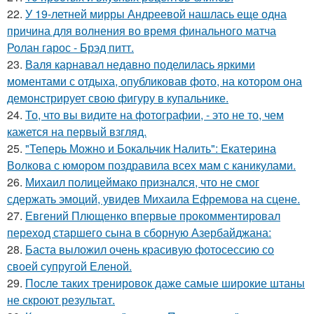
22.
У 19-летней мирры Андреевой нашлась еще одна
причина для волнения во время финального матча
Ролан гарос - Брэд питт.
23.
Валя карнавал недавно поделилась яркими
моментами с отдыха, опубликовав фото, на котором она
демонстрирует свою фигуру в купальнике.
24.
То, что вы видите на фотографии, - это не то, чем
кажется на первый взгляд.
25.
"Теперь Можно и Бокальчик Налить": Екатерина
Волкова с юмором поздравила всех мам с каникулами.
26.
Михаил полицеймако признался, что не смог
сдержать эмоций, увидев Михаила Ефремова на сцене.
27.
Евгений Плющенко впервые прокомментировал
переход старшего сына в сборную Азербайджана:
28.
Баста выложил очень красивую фотосессию со
своей супругой Еленой.
29.
После таких тренировок даже самые широкие штаны
не скроют результат.