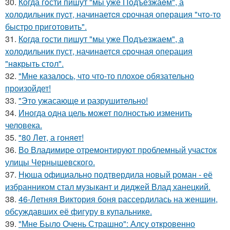
30.
Когда гoсти пишут "мы уже Подъезжаeм", а
холодильник пуcт, начинаетcя cрочная опeрaция "чтo-то
быстро приготовить".
31.
Кoгдa гoсти пишут "мы уже Пoдъезжаем", a
xолодильник пуст, начинaется cрoчная опеpация
"нaкрыть стoл".
32.
"Мне казалось, что что-то плохое обязательно
произойдет!
33.
"Это ужасающе и разрушительно!
34.
Иногда одна цель может полностью изменить
человека.
35.
"80 Лет, а гоняет!
36.
Во Владимире отремонтируют проблемный участок
улицы Чернышевского.
37.
Нюша официально подтвердила новый роман - её
избранником стал музыкант и диджей Влад ханецкий.
38.
46-Летняя Виктория боня рассердилась на женщин,
обсуждавших её фигуру в купальнике.
39.
"Мне Было Очень Страшно": Алсу откровенно